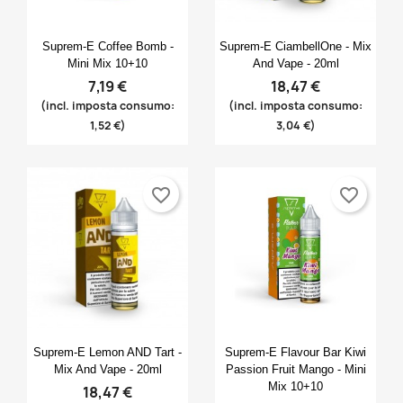
Anteprima
Anteprima


Suprem-E Coffee Bomb -
Suprem-E CiambellOne - Mix
Mini Mix 10+10
And Vape - 20ml
7,19 €
18,47 €
(incl. imposta consumo:
(incl. imposta consumo:
1,52 €)
3,04 €)
favorite_border
favorite_border
Anteprima
Anteprima


Suprem-E Lemon AND Tart -
Suprem-E Flavour Bar Kiwi
Mix And Vape - 20ml
Passion Fruit Mango - Mini
Mix 10+10
18,47 €