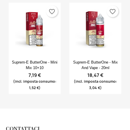
favorite_border
favorite_border
Anteprima
Anteprima


Suprem-E ButterOne - Mini
Suprem-E ButterOne - Mix
Mix 10+10
And Vape - 20ml
7,19 €
18,47 €
(incl. imposta consumo:
(incl. imposta consumo:
1,52 €)
3,04 €)
CONTATTACI