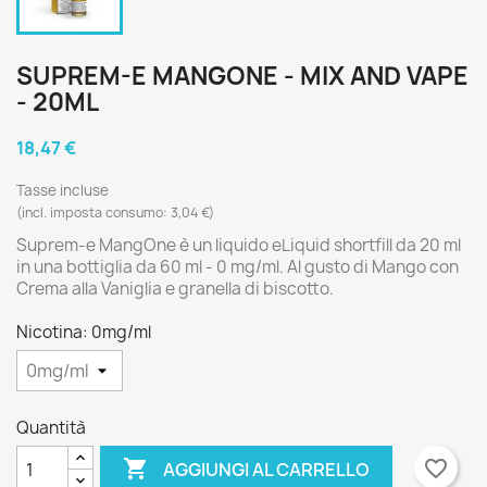
SUPREM-E MANGONE - MIX AND VAPE
- 20ML
18,47 €
Tasse incluse
(incl. imposta consumo: 3,04 €)
Suprem-e MangOne è un liquido eLiquid shortfill da 20 ml
in una bottiglia da 60 ml - 0 mg/ml. Al gusto di Mango con
Crema alla Vaniglia e granella di biscotto.
Nicotina: 0mg/ml
Quantità

favorite_border
AGGIUNGI AL CARRELLO