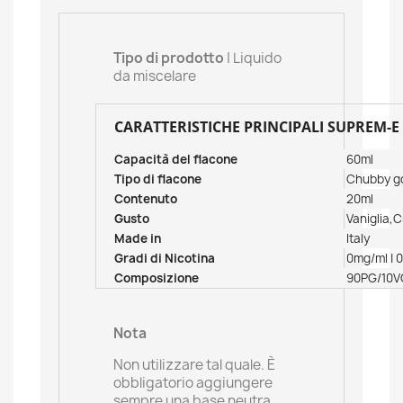
Tipo di prodotto
| Liquido
da miscelare
CARATTERISTICHE PRINCIPALI SUPREM-E
Capacità del flacone
60ml
Tipo di flacone
Chubby go
Contenuto
20ml
Gusto
Vaniglia
Made in
Italy
Gradi di Nicotina
0mg/ml | 
Composizione
90PG/10V
Nota
Non utilizzare tal quale. È
obbligatorio aggiungere
sempre una base neutra