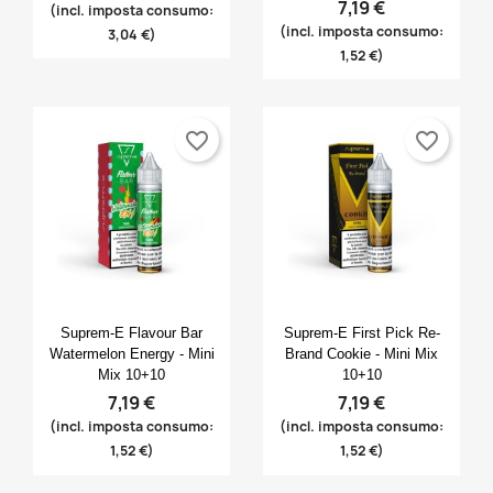
7,19 €
(incl. imposta consumo:
(incl. imposta consumo:
3,04 €)
1,52 €)
favorite_border
favorite_border
Anteprima
Anteprima


Suprem-E Flavour Bar
Suprem-E First Pick Re-
Watermelon Energy - Mini
Brand Cookie - Mini Mix
Mix 10+10
10+10
7,19 €
7,19 €
(incl. imposta consumo:
(incl. imposta consumo:
1,52 €)
1,52 €)