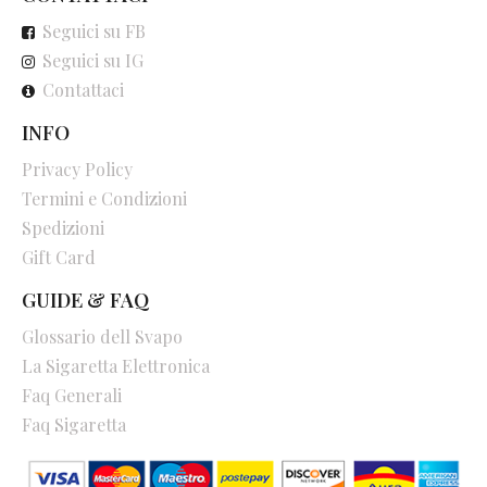
Seguici su FB
Seguici su IG
Contattaci
INFO
Privacy Policy
Termini e Condizioni
Spedizioni
Gift Card
GUIDE & FAQ
Glossario dell Svapo
La Sigaretta Elettronica
Faq Generali
Faq Sigaretta