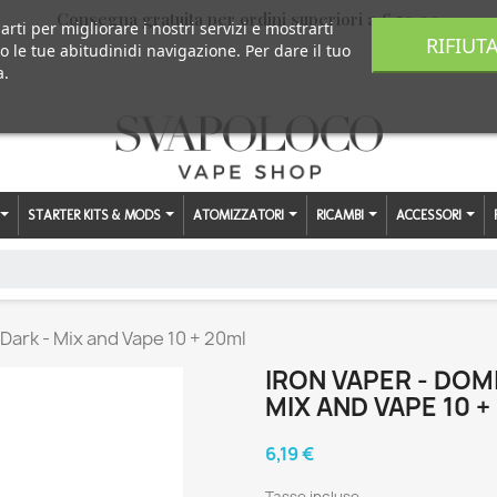
Consegna gratuita per ordini superiori a € 59,00
arti per migliorare i nostri servizi e mostrarti
RIFIUT
o le tue abitudinidi navigazione. Per dare il tuo
a.
STARTER KITS & MODS
ATOMIZZATORI
RICAMBI
ACCESSORI
Dark - Mix and Vape 10 + 20ml
IRON VAPER - DOM
MIX AND VAPE 10 +
6,19 €
Tasse incluse