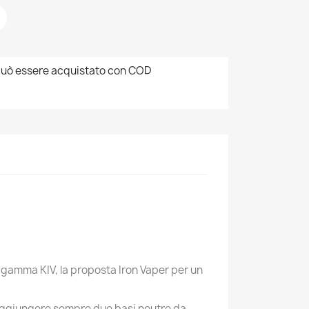
uò essere acquistato con COD
×
×
×
gamma KIV, la proposta Iron Vaper per un
o aggiungere sempre due basi neutre da