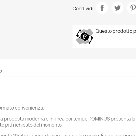
Condividi
Questo prodotto p
rea lista dei desideri
ccedi
o
me lista dei desideri
i avere effettuato l'accesso per salvare dei prodotti nella tua lista
ggiungi alla lista dei desideri
 desideri.
Create new list
Annulla
Accedi
Annulla
Crea lista dei desideri
n formato convenienza.
a proposta moderna e in linea coi tempi; DOMINUS presenta la 
mato più richiesto del momento
nente 10ml di aroma, da non usare tale e quale. È obbligatori