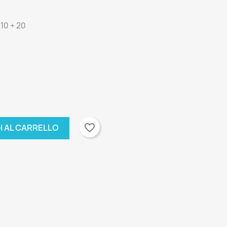
10 + 20
favorite_border
I AL CARRELLO