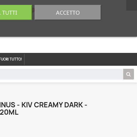
A TUTTI
ACCETTO
0,00 €
Accedi
FUORI TUTTO!
INUS - KIV CREAMY DARK -
 20ML