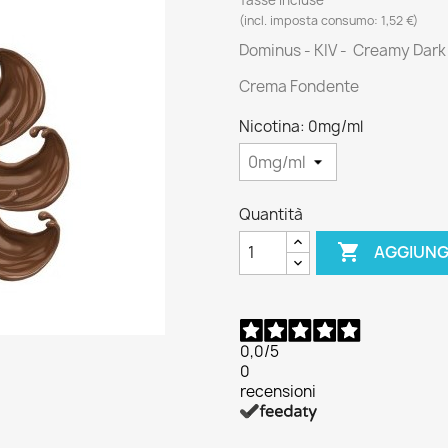
(incl. imposta consumo: 1,52 €)
Dominus - KIV - Creamy Dark 
Crema Fondente
Nicotina: 0mg/ml
Quantità

AGGIUNG
0,0
/5
0
recensioni