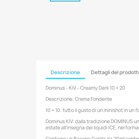
C
A
Descrizione
Dettagli del prodott
No
Dev
A
dei
Dominus - KIV - Creamy Dark 10 + 20
add_circle_outline
Descrizione: Crema Fondente
10 + 10: tutto il gusto di un minishot in u
Dominus KIV: dalla tradizione DOMINUS un
estate all'insegna dei liquidi ICE, nel for
Contiene un flacone Gorilla da 20ml conte