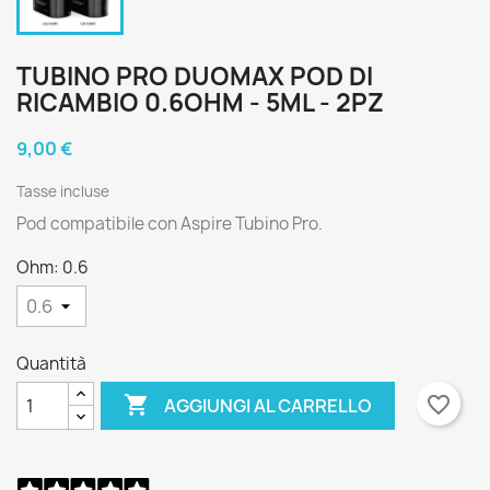
TUBINO PRO DUOMAX POD DI
RICAMBIO 0.6OHM - 5ML - 2PZ
9,00 €
Tasse incluse
Pod compatibile con Aspire Tubino Pro.
Ohm: 0.6
Quantità

favorite_border
AGGIUNGI AL CARRELLO