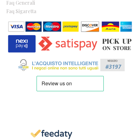
Faq Generali
Faq Sigaretta