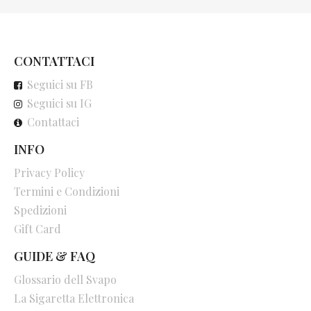
CONTATTACI
Seguici su FB
Seguici su IG
Contattaci
INFO
Privacy Policy
Termini e Condizioni
Spedizioni
Gift Card
GUIDE & FAQ
Glossario dell Svapo
La Sigaretta Elettronica