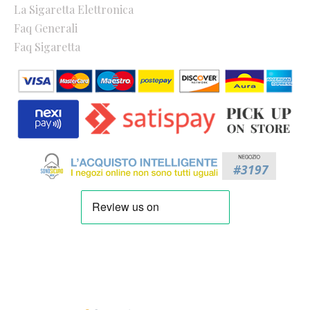
La Sigaretta Elettronica
Faq Generali
Faq Sigaretta