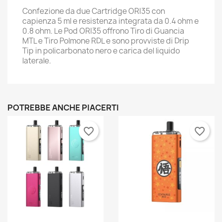
Confezione da due Cartridge ORI35 con
capienza 5 ml e resistenza integrata da 0.4 ohm e
0.8 ohm. Le Pod ORI35 offrono Tiro di Guancia
MTL e Tiro Polmone RDL e sono provviste di Drip
Tip in policarbonato nero e carica del liquido
laterale.
×
×
Crea lista dei desideri
Accedi
POTREBBE ANCHE PIACERTI
×
Nome lista dei desideri
Devi avere effettuato l'accesso per salvare dei
Aggiungi alla lista dei desideri
prodotti nella tua lista dei desideri.
favorite_border
favorite_border
Create new list
add_circle_outline
Annulla
Accedi
Annulla
Crea lista dei desideri