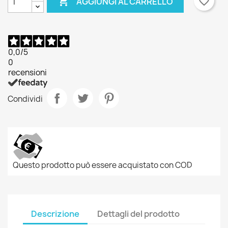

favorite_border
AGGIUNGI AL CARRELLO
0,0
/5
0
recensioni
Condividi
Questo prodotto può essere acquistato con COD
Descrizione
Dettagli del prodotto