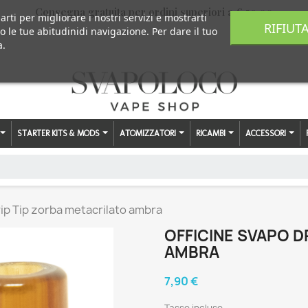
Consegna gratuita per ordini superiori a € 59,00
arti per migliorare i nostri servizi e mostrarti
RIFIUT
o le tue abitudinidi navigazione. Per dare il tuo
a.
STARTER KITS & MODS
ATOMIZZATORI
RICAMBI
ACCESSORI
rip Tip zorba metacrilato ambra
OFFICINE SVAPO D
AMBRA
7,90 €
Tasse incluse