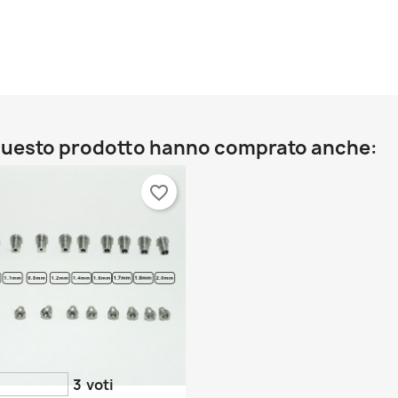
o questo prodotto hanno comprato anche:
favorite_border
3
voti