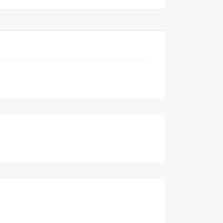
×
×
×