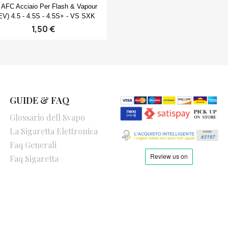
Anteprima

i AFC Acciaio Per Flash & Vapour
EV) 4.5 - 4.5S - 4.5S+ - VS SXK
1,50 €
GUIDE & FAQ
Glossario dell Svapo
La Sigaretta Elettronica
Faq Generali
Faq Sigaretta