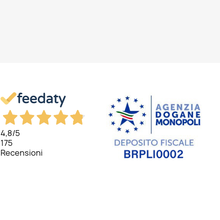
4,8
/5
175
Recensioni