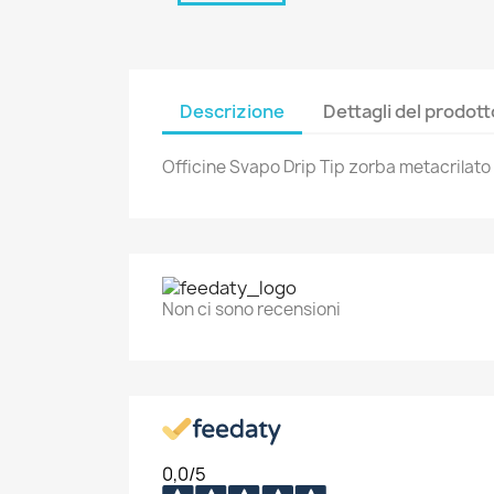
Descrizione
Dettagli del prodott
A
C
A
Officine Svapo Drip Tip zorba metacrilat
No
Dev
dei
Non ci sono recensioni
add_circle_outline
0,0
/5