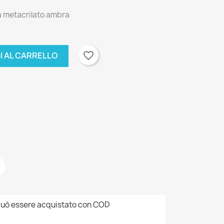
a metacrilato ambra
favorite_border
I AL CARRELLO
uò essere acquistato con COD