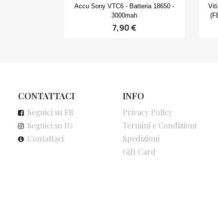
Anteprima

Accu Sony VTC6 - Batteria 18650 -
Vit
3000mah
(F
7,90 €
CONTATTACI
INFO
Seguici su FB
Privacy Policy
Seguici su IG
Termini e Condizioni
Contattaci
Spedizioni
Gift Card