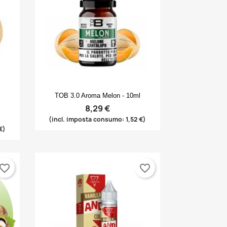
Anteprima

TOB 3.0 Aroma Melon - 10ml
8,29 €
(incl. imposta consumo: 1,52 €)
€)
vorite_border
favorite_border