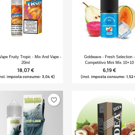
Anteprima
Anteprima


ape Fruity Tropic - Mix And Vape -
Goldwave - Fresh Selection -
20ml
Competitivo Mini Mix 10+10
18,07 €
6,19 €
ncl. imposta consumo: 3,04 €)
(incl. imposta consumo: 1,52 
favorite_border
fa