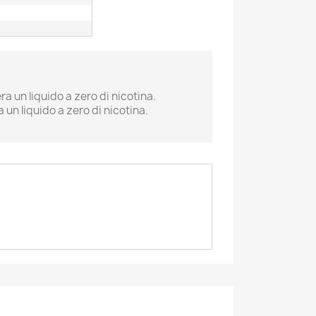
a un liquido a zero di nicotina.
un liquido a zero di nicotina.
×
×
×