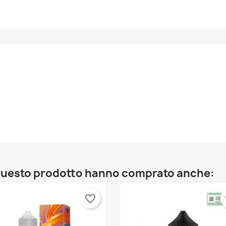
o questo prodotto hanno comprato anche:
favorite_border
fa