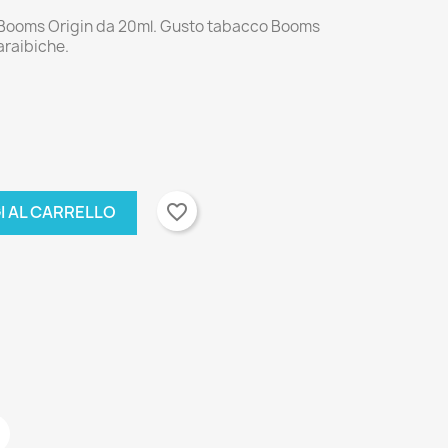
ooms Origin da 20ml. Gusto tabacco Booms
araibiche.
favorite_border
I AL CARRELLO