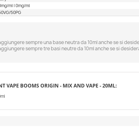
0mg/ml | 0mg/ml
50VG/50PG
o aggiungere sempre una base neutra da 10ml anche se si desider
 aggiungere sempre tre basi neutre da 10ml anche se si desidera 
ggiungi alla lista dei desideri
rea lista dei desideri
ccedi
 VAPE BOOMS ORIGIN - MIX AND VAPE - 20ML:
me lista dei desideri
i avere effettuato l'accesso per salvare dei prodotti nella tua lista
 desideri.
0ml
Annulla
Accedi
Annulla
Crea lista dei desideri
Create new list