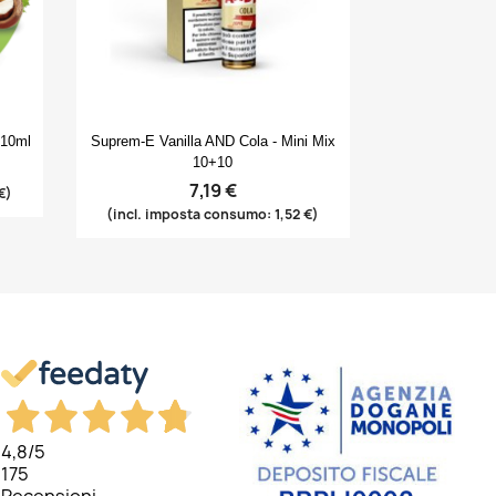
Anteprima

 10ml
Suprem-E Vanilla AND Cola - Mini Mix
10+10
7,19 €
€)
(incl. imposta consumo: 1,52 €)
4,8
/5
175