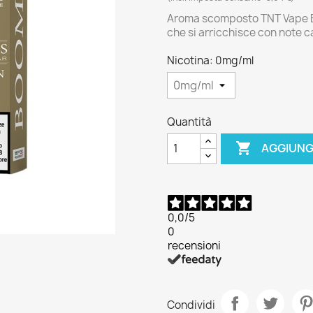
Aroma scomposto TNT Vape B
che si arricchisce con note c
Nicotina: 0mg/ml
Quantità

AGGIUNG
0,0
/5
0
recensioni
Condividi