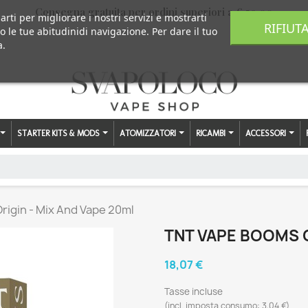
Consegna gratuita per ordini superiori a € 59,00
arti per migliorare i nostri servizi e mostrarti
RIFIUT
o le tue abitudinidi navigazione. Per dare il tuo
a.
STARTER KITS & MODS
ATOMIZZATORI
RICAMBI
ACCESSORI
igin - Mix And Vape 20ml
TNT VAPE BOOMS O
18,07 €
Tasse incluse
(incl. imposta consumo: 3,04 €)