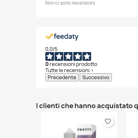
Non ci sono recensioni
0,0
/5
0
recensioni prodotto
Tutte le recensioni >
Precedente
Successivo
I clienti che hanno acquistat
favorite_border