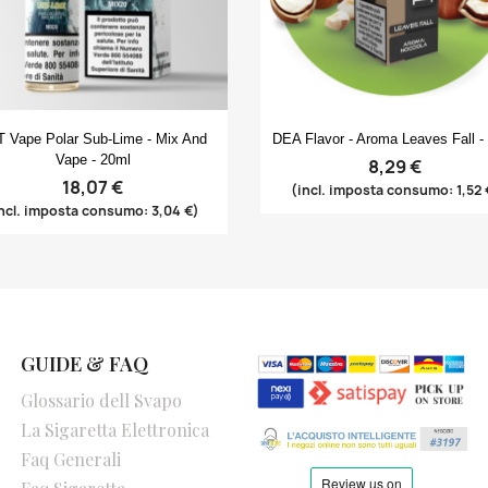
Anteprima
Anteprima


 Vape Polar Sub-Lime - Mix And
DEA Flavor - Aroma Leaves Fall -
Vape - 20ml
8,29 €
18,07 €
(incl. imposta consumo: 1,52 
ncl. imposta consumo: 3,04 €)
GUIDE & FAQ
Glossario dell Svapo
La Sigaretta Elettronica
Faq Generali