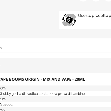
Questo prodotto p
o
e
VAPE BOOMS ORIGIN - MIX AND VAPE - 20ML
60ml
Chubby gorilla di plastica con tappo a prova di bambino
20ml
Tabacco,
Italy