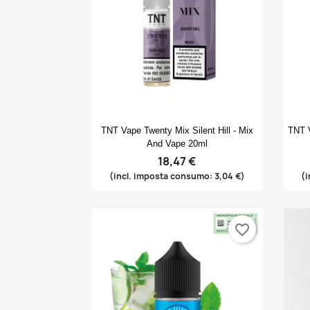
Anteprima

TNT Vape Twenty Mix Silent Hill - Mix
TNT V
And Vape 20ml
18,47 €
(incl. imposta consumo: 3,04 €)
(i
favorite_border