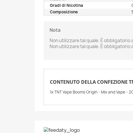
Gradi di Nicotina
Composizione
Nota
Non utilizzare tal quale. È obbligatori
Non utilizzare tal quale. È obbligatorio
A
C
A
CONTENUTO DELLA CONFEZIONE TNT
No
Dev
dei
1x TNT Vape Booms Origin - Mix and Vape - 2
add_circle_outline