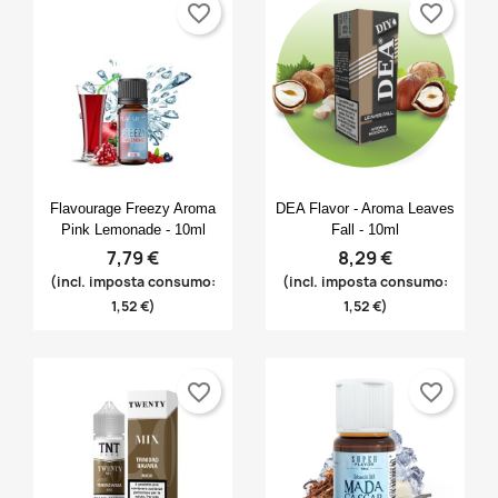
favorite_border
favorite_border
Anteprima
Anteprima


Flavourage Freezy Aroma
DEA Flavor - Aroma Leaves
Pink Lemonade - 10ml
Fall - 10ml
7,79 €
8,29 €
(incl. imposta consumo:
(incl. imposta consumo:
1,52 €)
1,52 €)
favorite_border
favorite_border