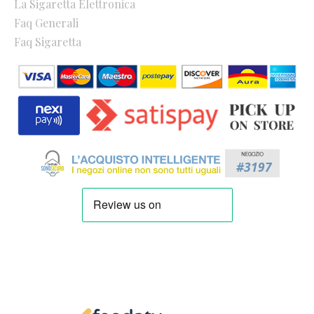
La Sigaretta Elettronica
Faq Generali
Faq Sigaretta