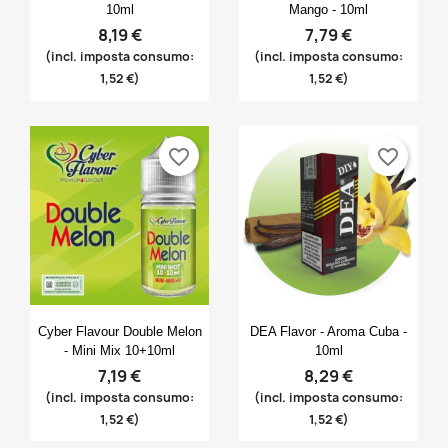
10ml
Mango - 10ml
8,19 €
7,79 €
(incl. imposta consumo:
(incl. imposta consumo:
1,52 €)
1,52 €)
favorite_border
favorite_border
Anteprima
Anteprima


Cyber Flavour Double Melon
DEA Flavor - Aroma Cuba -
- Mini Mix 10+10ml
10ml
7,19 €
8,29 €
(incl. imposta consumo:
(incl. imposta consumo:
1,52 €)
1,52 €)