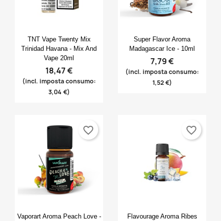
Anteprima
Anteprima


TNT Vape Twenty Mix
Super Flavor Aroma
Trinidad Havana - Mix And
Madagascar Ice - 10ml
Vape 20ml
7,79 €
18,47 €
(incl. imposta consumo:
(incl. imposta consumo:
1,52 €)
3,04 €)
favorite_border
favorite_border
Anteprima
Anteprima


Vaporart Aroma Peach Love -
Flavourage Aroma Ribes