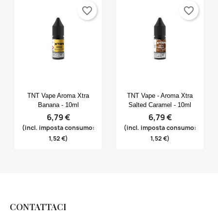
favorite_border
favorite_border
Anteprima
Anteprima


TNT Vape Aroma Xtra
TNT Vape - Aroma Xtra
Banana - 10ml
Salted Caramel - 10ml
6,79 €
6,79 €
(incl. imposta consumo:
(incl. imposta consumo:
1,52 €)
1,52 €)
CONTATTACI