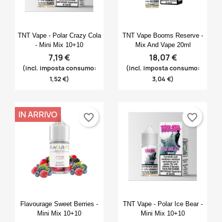
Anteprima
Anteprima


TNT Vape - Polar Crazy Cola
TNT Vape Booms Reserve -
- Mini Mix 10+10
Mix And Vape 20ml
7,19 €
18,07 €
(incl. imposta consumo:
(incl. imposta consumo:
1,52 €)
3,04 €)
IN ARRIVO
favorite_border
favorite_border
Anteprima
Anteprima


Flavourage Sweet Berries -
TNT Vape - Polar Ice Bear -
Mini Mix 10+10
Mini Mix 10+10