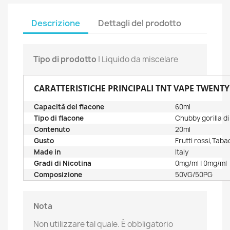
Descrizione
Dettagli del prodotto
Tipo di prodotto
| Liquido da miscelare
CARATTERISTICHE PRINCIPALI TNT VAPE TWENTY 
Capacità del flacone
60ml
Tipo di flacone
Chubby gorilla d
Contenuto
20ml
Gusto
Frutti rossi,Taba
Made in
Italy
Gradi di Nicotina
0mg/ml | 0mg/ml
Composizione
50VG/50PG
Nota
Non utilizzare tal quale. È obbligatorio