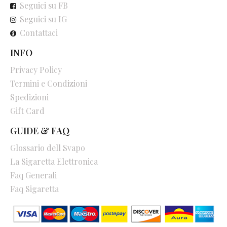
Seguici su FB
Seguici su IG
Contattaci
INFO
Privacy Policy
Termini e Condizioni
Spedizioni
Gift Card
GUIDE & FAQ
Glossario dell Svapo
La Sigaretta Elettronica
Faq Generali
Faq Sigaretta