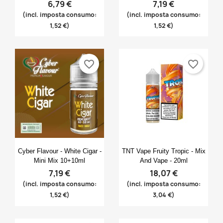
6,79 €
7,19 €
(incl. imposta consumo:
(incl. imposta consumo:
1,52 €)
1,52 €)
favorite_border
favorite_border
Anteprima
Anteprima


Cyber Flavour - White Cigar -
TNT Vape Fruity Tropic - Mix
Mini Mix 10+10ml
And Vape - 20ml
7,19 €
18,07 €
(incl. imposta consumo:
(incl. imposta consumo:
1,52 €)
3,04 €)