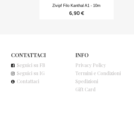
Anteprima

Zivipf Filo Kanthal A1 - 10m
6,90 €
CONTATTACI
INFO
Seguici su FB
Privacy Policy
Seguici su IG
Termini e Condizioni
Contattaci
Spedizioni
Gift Card