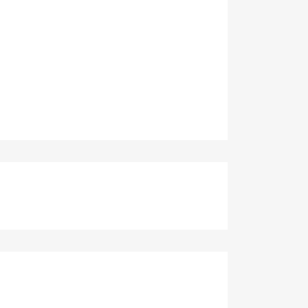
×
×
×