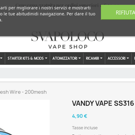
Consegna gratuita per ordini superiori a € 59,00
arti per migliorare i nostri servizi e mostrarti
RIFIUT
o le tue abitudinidi navigazione. Per dare il tuo
a.
STARTER KITS & MODS
ATOMIZZATORI
RICAMBI
ACCESSORI
Mesh Wire - 200mesh
VANDY VAPE SS316
4,90 €
Tasse incluse