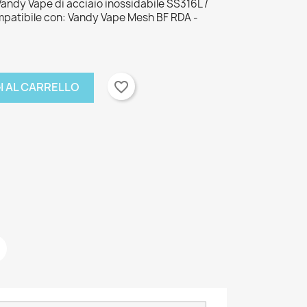
Vandy Vape di acciaio inossidabile SS316L /
mpatibile con: Vandy Vape Mesh BF RDA -
favorite_border
I AL CARRELLO