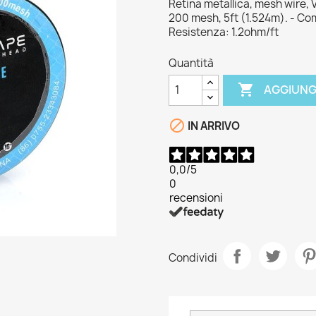
Retina metallica, mesh wire, 
200 mesh, 5ft (1.524m). - Co
Resistenza: 1.2ohm/ft
Quantità

AGGIUNG

IN ARRIVO
0,0
/5
0
recensioni
Condividi