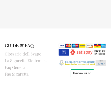
GUIDE & FAQ
Glossario dell Svapo
La Sigaretta Elettronica
Faq Generali
Faq Sigaretta