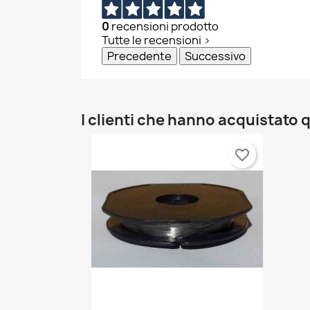
0
recensioni prodotto
Tutte le recensioni >
Precedente
Successivo
I clienti che hanno acquistat
favorite_border