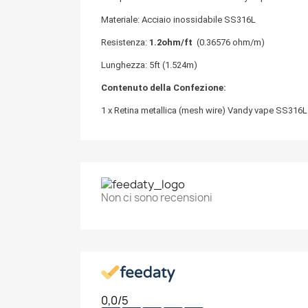
C
A
Materiale: Acciaio inossidabile SS316L
Resistenza:
1.2ohm/ft
(0.36576 ohm/m)
No
Dev
A
dei
Lunghezza: 5ft (1.524m)
add_circle_outline
Contenuto della Confezione:
1 x Retina metallica (mesh wire) Vandy vape SS316
Non ci sono recensioni
0,0
/5