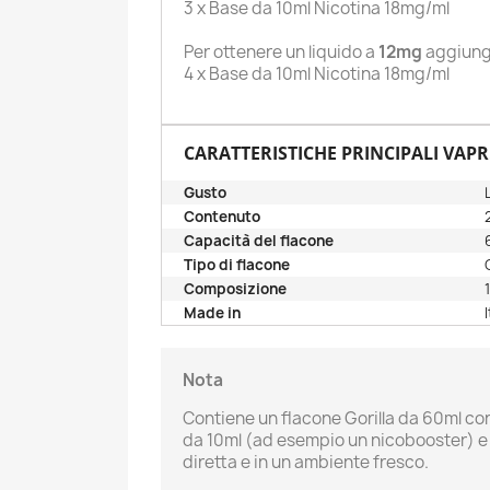
3 x Base da 10ml Nicotina 18mg/ml
Per ottenere un liquido a
12mg
aggiung
4 x Base da 10ml Nicotina 18mg/ml
CARATTERISTICHE PRINCIPALI VAPR
Gusto
Contenuto
C
A
Capacità del flacone
Tipo di flacone
Composizione
No
Dev
A
dei
Made in
add_circle_outline
Nota
Contiene un flacone Gorilla da 60ml co
da 10ml (ad esempio un nicobooster) e 3
diretta e in un ambiente fresco.