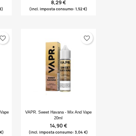
8,29 €
€)
(incl. imposta consumo: 1,52 €)
vorite_border
favorite_border
Anteprima

 Vape
VAPR. Sweet Havana - Mix And Vape
20ml
14,90 €
 €)
(incl. imposta consumo: 3,04 €)