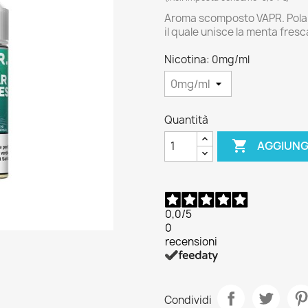
Aroma scomposto VAPR. Polar 
il quale unisce la menta fresca
Nicotina: 0mg/ml
Quantità

AGGIUNG
0,0
/5
0
recensioni
Condividi