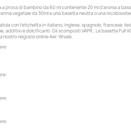
la a prova di bambino da 60 ml contenente 20 ml d’aroma a bas
erina vegetale da 30ml e una basetta neutra o una nicobooster
tola con l'etichetta in italiano, inglese, spagnolo, francese, t
 additivi e dolcificanti. Gli scomposti VAPR., Le basette Full VG 
ul nostro negozio online Aer-Wsale.
re:
re:
re:
re: