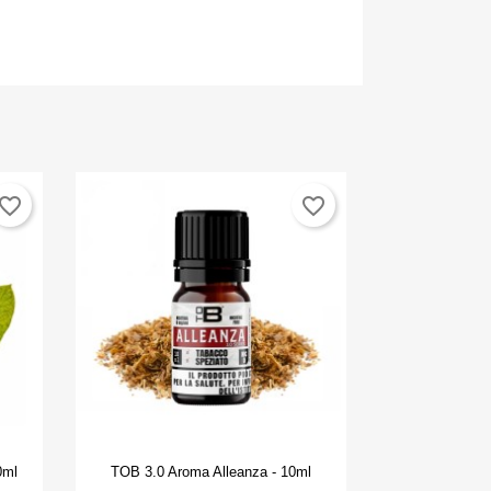
vorite_border
favorite_border
Anteprima

0ml
TOB 3.0 Aroma Alleanza - 10ml