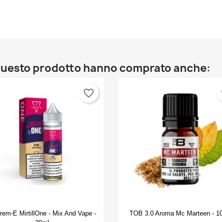
o questo prodotto hanno comprato anche:
favorite_border
fa
Anteprima
Anteprima


rem-E MirtillOne - Mix And Vape -
TOB 3.0 Aroma Mc Marteen - 1