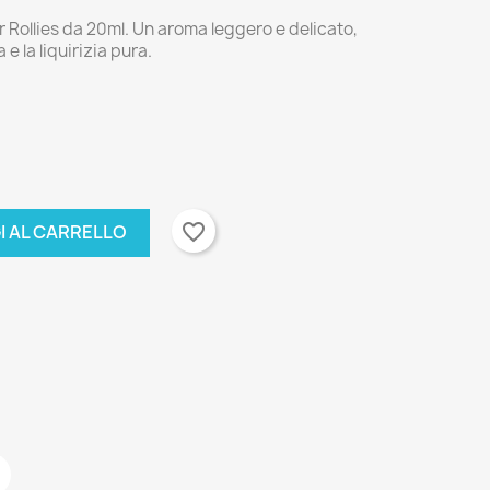
Rollies da 20ml. Un aroma leggero e delicato,
 e la liquirizia pura.
favorite_border
I AL CARRELLO