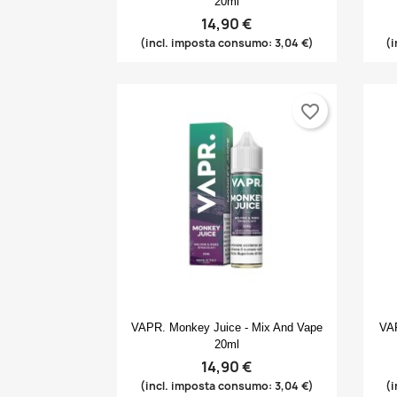
20ml
14,90 €
(incl. imposta consumo: 3,04 €)
(i
favorite_border
Anteprima

VAPR. Monkey Juice - Mix And Vape
VAP
20ml
14,90 €
(incl. imposta consumo: 3,04 €)
(i