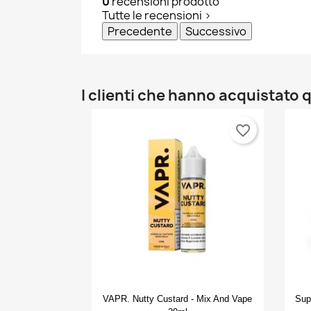
0
recensioni prodotto
Tutte le recensioni >
Precedente
Successivo
I clienti che hanno acquistat
favorite_border
Anteprima

VAPR. Nutty Custard - Mix And Vape
Sup