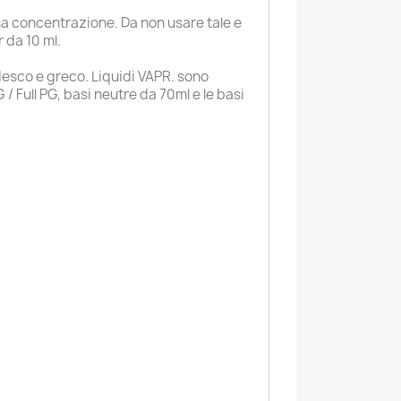
sa concentrazione. Da non usare tale e
 da 10 ml.
edesco e greco. Liquidi VAPR. sono
/ Full PG, basi neutre da 70ml e le basi