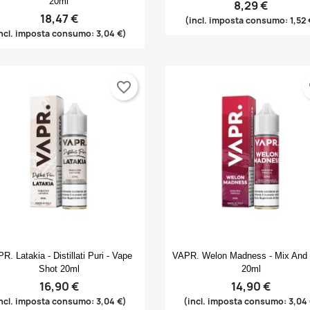
20ml
8,29 €
18,47 €
(incl. imposta consumo: 1,52 
ncl. imposta consumo: 3,04 €)
favorite_border
fa
Anteprima
Anteprima


R. Latakia - Distillati Puri - Vape
VAPR. Welon Madness - Mix And
Shot 20ml
20ml
16,90 €
14,90 €
ncl. imposta consumo: 3,04 €)
(incl. imposta consumo: 3,04