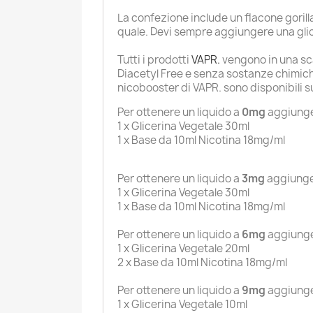
La confezione include un flacone goril
quale. Devi sempre aggiungere una glic
Tutti i prodotti
VAPR.
vengono in una sca
Diacetyl Free e senza sostanze chimiche,
nicobooster di VAPR. sono disponibili s
Per ottenere un liquido a
0mg
aggiunge
1 x Glicerina Vegetale 30ml
1 x Base da 10ml Nicotina 18mg/ml
Per ottenere un liquido a
3mg
aggiunge
1 x Glicerina Vegetale 30ml
1 x Base da 10ml Nicotina 18mg/ml
Per ottenere un liquido a
6mg
aggiunge
1 x Glicerina Vegetale 20ml
2 x Base da 10ml Nicotina 18mg/ml
Per ottenere un liquido a
9mg
aggiunge
1 x Glicerina Vegetale 10ml