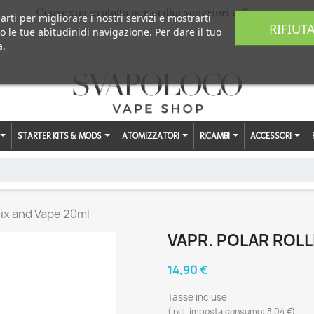
Consegna gratuita per ordini superiori a € 59,00
arti per migliorare i nostri servizi e mostrarti
RIFIUT
o le tue abitudinidi navigazione. Per dare il tuo
a.
STARTER KITS & MODS
ATOMIZZATORI
RICAMBI
ACCESSORI
Mix and Vape 20ml
VAPR. POLAR ROLL
14,90 €
Tasse incluse
(incl. imposta consumo: 3,04 €)