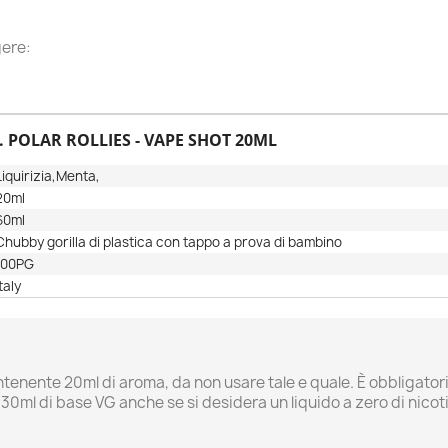
ere:
. POLAR ROLLIES - VAPE SHOT 20ML
Liquirizia,Menta,
20ml
rea lista dei desideri
ccedi
60ml
Chubby gorilla di plastica con tappo a prova di bambino
100PG
me lista dei desideri
i avere effettuato l'accesso per salvare dei prodotti nella tua lista
ggiungi alla lista dei desideri
 desideri.
Italy
Create new list
Annulla
Accedi
Annulla
Crea lista dei desideri
ntenente 20ml di aroma, da non usare tale e quale. È obbligat
0ml di base VG anche se si desidera un liquido a zero di nicot