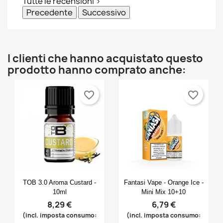
Tutte le recensioni >
Precedente
Successivo
I clienti che hanno acquistato questo
prodotto hanno comprato anche:
favorite_border
favorite_border
Anteprima
Anteprima


TOB 3.0 Aroma Custard -
Fantasi Vape - Orange Ice -
10ml
Mini Mix 10+10
8,29 €
6,79 €
(incl. imposta consumo:
(incl. imposta consumo: