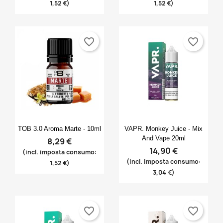
1,52 €)
1,52 €)
favorite_border
favorite_border
Anteprima
Anteprima


TOB 3.0 Aroma Marte - 10ml
VAPR. Monkey Juice - Mix
And Vape 20ml
8,29 €
14,90 €
(incl. imposta consumo:
(incl. imposta consumo:
1,52 €)
3,04 €)
favorite_border
favorite_border