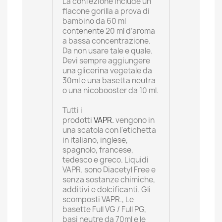
La confezione include un
flacone gorilla a prova di
bambino da 60 ml
contenente 20 ml d’aroma
a bassa concentrazione.
Da non usare tale e quale.
Devi sempre aggiungere
una glicerina vegetale da
30ml e una basetta neutra
o una nicobooster da 10 ml.
Tutti i
prodotti
VAPR.
vengono in
una scatola con l'etichetta
in italiano, inglese,
spagnolo, francese,
tedesco e greco. Liquidi
VAPR. sono Diacetyl Free e
senza sostanze chimiche,
additivi e dolcificanti. Gli
scomposti VAPR., Le
basette Full VG / Full PG,
basi neutre da 70ml e le