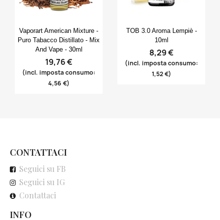
Anteprima
Anteprima


Vaporart American Mixture -
TOB 3.0 Aroma Lempiè -
Puro Tabacco Distillato - Mix
10ml
And Vape - 30ml
8,29 €
19,76 €
(incl. imposta consumo:
(incl. imposta consumo:
1,52 €)
4,56 €)
CONTATTACI
Seguici su FB
Seguici su IG
Contattaci
INFO