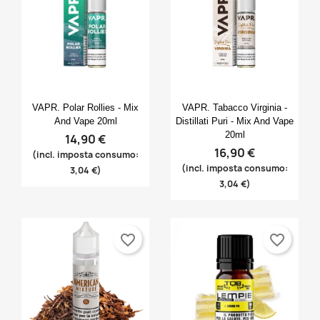
Anteprima
Anteprima


VAPR. Polar Rollies - Mix
VAPR. Tabacco Virginia -
And Vape 20ml
Distillati Puri - Mix And Vape
20ml
14,90 €
16,90 €
(incl. imposta consumo:
(incl. imposta consumo:
3,04 €)
3,04 €)
favorite_border
favorite_border