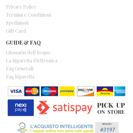
Privacy Policy
Termini e Condizioni
Spedizioni
Gift Card
GUIDE & FAQ
Glossario dell Svapo
La Sigaretta Elettronica
Faq Generali
Faq Sigaretta