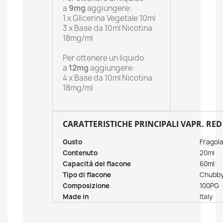
a
9mg
aggiungere:
1 x Glicerina Vegetale 10ml
3 x Base da 10ml Nicotina
18mg/ml
Per ottenere un liquido
a
12mg
aggiungere:
4 x Base da 10ml Nicotina
18mg/ml
CARATTERISTICHE PRINCIPALI VAPR. RED
Gusto
Fragola
Contenuto
20ml
Capacità del flacone
60ml
Tipo di flacone
Chubby 
Composizione
100PG
Made in
Italy