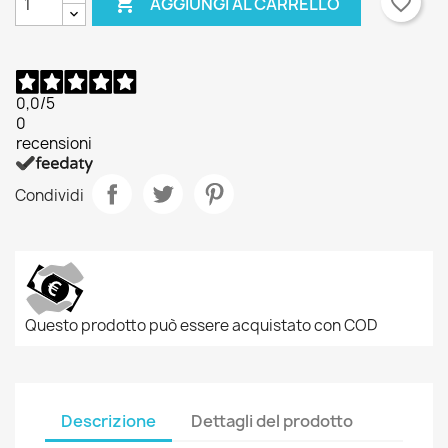

favorite_border
AGGIUNGI AL CARRELLO
0,0
/5
0
recensioni
Condividi
Questo prodotto può essere acquistato con COD
Descrizione
Dettagli del prodotto