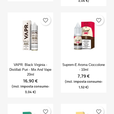
3,04 €)
favorite_border
favorite_border
Anteprima
Anteprima


VAPR. Black Virginia -
Suprem-E Aroma Cioccolone
Distillati Puri - Mix And Vape
- 10ml
20ml
7,79 €
16,90 €
(incl. imposta consumo:
(incl. imposta consumo:
1,52 €)
3,04 €)
favorite_border
favorite_border