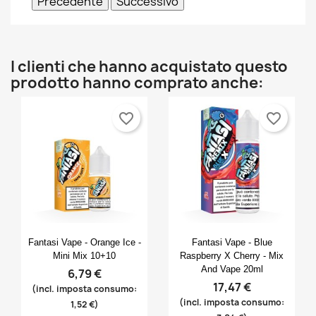
Precedente
Successivo
I clienti che hanno acquistato questo
prodotto hanno comprato anche:
favorite_border
favorite_border
Anteprima
Anteprima


Fantasi Vape - Orange Ice -
Fantasi Vape - Blue
Mini Mix 10+10
Raspberry X Cherry - Mix
And Vape 20ml
6,79 €
17,47 €
(incl. imposta consumo:
(incl. imposta consumo:
1,52 €)