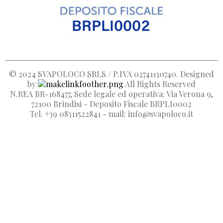
Create new list
add_circle_outline
© 2024
SVAPOLOCO SRLS / P.IVA 02741130740
. Designed
by
All Rights Reserved
N.REA BR-168477, Sede legale ed operativa: Via Verona 9,
72100 Brindisi - Deposito Fiscale BRPLI0002
Tel. +39 08311522841 - mail: info@svapoloco.it