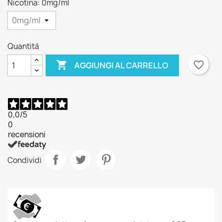
Nicotina: 0mg/ml
Quantità

favorite_border
AGGIUNGI AL CARRELLO
0,0
/5
0
recensioni
Condividi