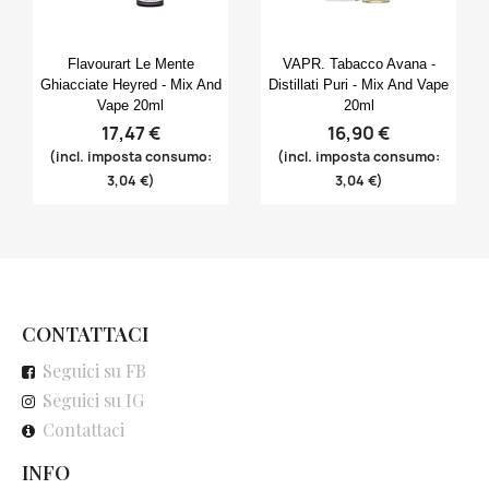
Anteprima
Anteprima


Flavourart Le Mente
VAPR. Tabacco Avana -
Ghiacciate Heyred - Mix And
Distillati Puri - Mix And Vape
Vape 20ml
20ml
17,47 €
16,90 €
(incl. imposta consumo:
(incl. imposta consumo:
3,04 €)
3,04 €)
CONTATTACI
Seguici su FB
Seguici su IG
Contattaci
INFO