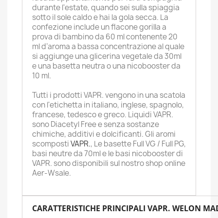
durante l'estate, quando sei sulla spiaggia
sotto il sole caldo e hai la gola secca. La
confezione include un flacone gorilla a
prova di bambino da 60 ml contenente 20
ml d’aroma a bassa concentrazione al quale
si aggiunge una glicerina vegetale da 30ml
e una basetta neutra o una nicobooster da
10 ml.
Tutti i prodotti VAPR. vengono in una scatola
con l'etichetta in italiano, inglese, spagnolo,
francese, tedesco e greco. Liquidi VAPR.
sono Diacetyl Free e senza sostanze
chimiche, additivi e dolcificanti. Gli aromi
scomposti
VAPR.
, Le basette Full VG / Full PG,
basi neutre da 70ml e le basi nicobooster di
VAPR. sono disponibili sul nostro shop online
Aer-Wsale.
CARATTERISTICHE PRINCIPALI VAPR. WELON MA