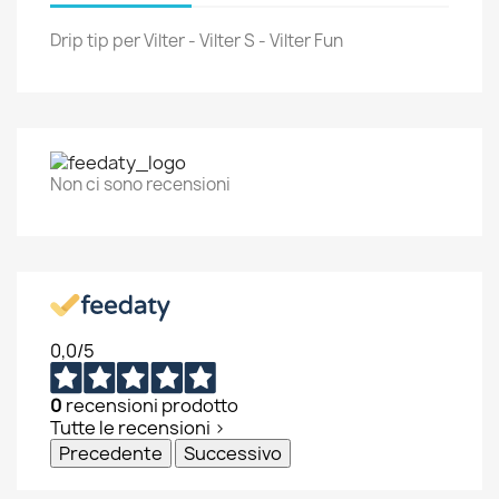
Drip tip per Vilter - Vilter S - Vilter Fun
Non ci sono recensioni
×
×
Crea lista dei desideri
Accedi
0,0
/5
×
Nome lista dei desideri
Devi avere effettuato l'accesso per salvare dei
Aggiungi alla lista dei desideri
prodotti nella tua lista dei desideri.
0
recensioni prodotto
Tutte le recensioni >
Create new list
add_circle_outline
Precedente
Successivo
Annulla
Accedi
Annulla
Crea lista dei desideri