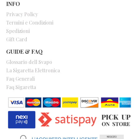
INFO
Privacy Policy
Termini e Condizioni
Spedizioni
Gift Card
GUIDE & FAQ
Glossario dell Svapo
La Sigaretta Elettronica
Faq Generali
Faq Sigaretta