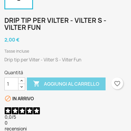
DRIP TIP PER VILTER - VILTER S -
VILTER FUN
2,00 €
Tasse incluse
Drip tip per Vilter - Vilter S - Vilter Fun
Quantità

favorite_border
AGGIUNGI AL CARRELLO

IN ARRIVO
0,0
/5
0
recensioni