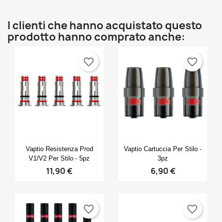
I clienti che hanno acquistato questo
prodotto hanno comprato anche:
favorite_border
favorite_border
Anteprima
Anteprima


Vaptio Resistenza Prod
Vaptio Cartuccia Per Stilo -
V1/V2 Per Stilo - 5pz
3pz
11,90 €
6,90 €
favorite_border
favorite_border