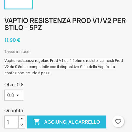
VAPTIO RESISTENZA PROD V1/V2 PER
STILO - 5PZ
11,90 €
Tasse incluse
Vaptio resistenza regolare Prod V1 da 1.2ohm e resistenza mesh Prod
V2 da 0.8ohm compatibile con il dispositivo Stilo della Vaptio. La
confezione include 5 pezzi.
Ohm: 0.8
Quantità

favorite_border
AGGIUNGI AL CARRELLO