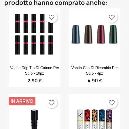
prodotto hanno comprato anche:
favorite_border
favorite_border
Anteprima
Anteprima


Vaptio Drip Tip Di Cotone Per
Vaptio Cap Di Ricambio Per
Stilo - 10pz
Stilo - 4pz
2,90 €
4,90 €
IN ARRIVO
favorite_border
favorite_border