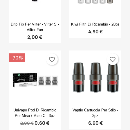
Anteprima
Anteprima


Drip Tip Per Vilter - Vilter S -
Kiwi Filtri Di Ricambio - 20pz
Vilter Fun
4,90 €
2,00 €
-70%
favorite_border
favorite_border
Anteprima
Anteprima


Univapo Pod Di Ricambio
Vaptio Cartuccia Per Stilo -
Per Miso / Miso C - 3pz
3pz
0,60 €
6,90 €
2,00 €