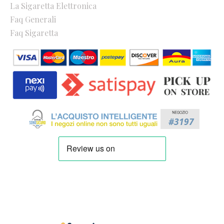
La Sigaretta Elettronica
Faq Generali
Faq Sigaretta