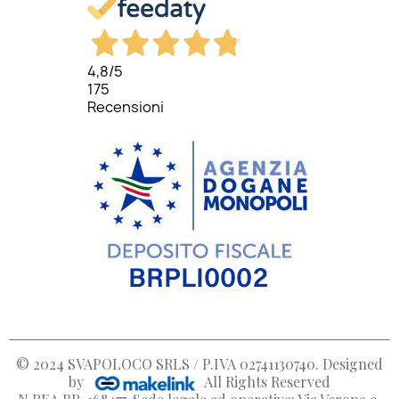
4,8
/5
175
Recensioni
© 2024
SVAPOLOCO SRLS / P.IVA 02741130740
. Designed
by
All Rights Reserved