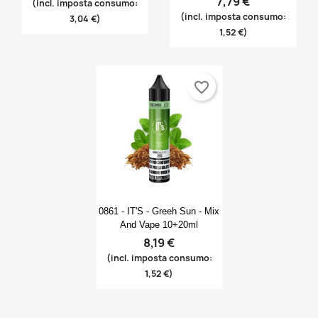
7,79 €
(incl. imposta consumo:
(incl. imposta consumo:
3,04 €)
1,52 €)
favorite_border
Anteprima

0861 - IT'S - Greeh Sun - Mix
And Vape 10+20ml
8,19 €
(incl. imposta consumo:
1,52 €)