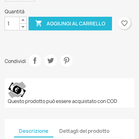
Quantità

favorite_border
AGGIUNGI AL CARRELLO
Condividi
Questo prodotto può essere acquistato con COD
Descrizione
Dettagli del prodotto