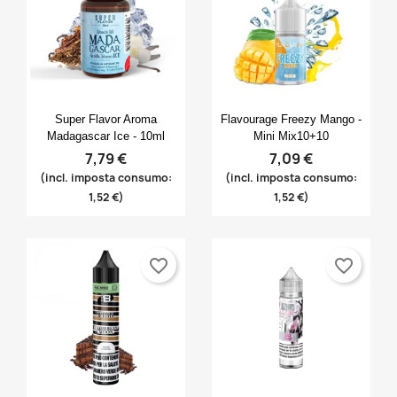
Anteprima
Anteprima


Super Flavor Aroma
Flavourage Freezy Mango -
Madagascar Ice - 10ml
Mini Mix10+10
7,79 €
7,09 €
(incl. imposta consumo:
(incl. imposta consumo:
1,52 €)
1,52 €)
favorite_border
favorite_border