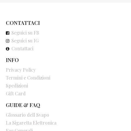
CONTATTACI
Seguici su FB
Seguici su IG
Contattaci
INFO
Privacy Policy
Termini e Condizioni
Spedizioni
Gift Card
GUIDE & FAQ
Glossario dell Svapo
La Sigaretta Elettronica
Faq Generali