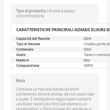
Tipo di prodotto
| Aroma a bassa
concentrazione
CARATTERISTICHE PRINCIPALI AZHADS ELIXIRS K
Capacità del flacone
60ml
Tipo di flacone
Chubby gorilla d
Contenuto
20ml
Gusto
Tabacco,Kentuck
Made in
Italy
Composizione
100PG
Nota
Contiene un flacone Gorilla da 60ml
contenente 20ml di aroma, da non usare tale
e quale. È obbligatorio aggiungere sempre
una base neutra da 10ml (ad esempio un
nicobooster) e 30ml di base VG anche se si