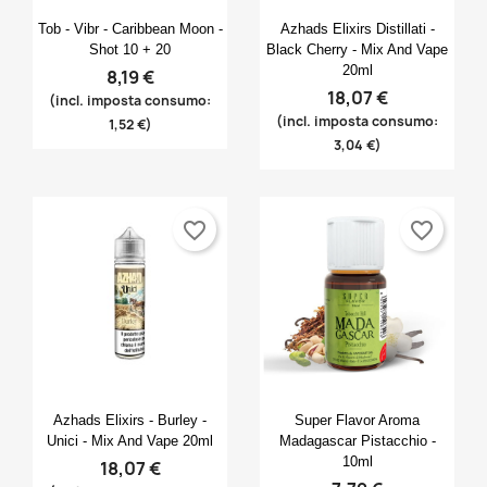
Anteprima
Anteprima


Tob - Vibr - Caribbean Moon -
Azhads Elixirs Distillati -
Shot 10 + 20
Black Cherry - Mix And Vape
20ml
8,19 €
18,07 €
(incl. imposta consumo:
(incl. imposta consumo:
1,52 €)
3,04 €)
favorite_border
favorite_border
Anteprima
Anteprima


Azhads Elixirs - Burley -
Super Flavor Aroma
Unici - Mix And Vape 20ml
Madagascar Pistacchio -
10ml
18,07 €