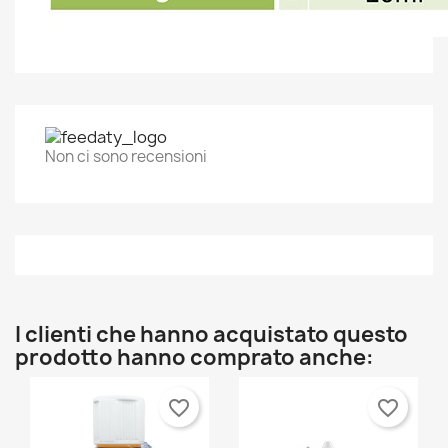
Non ci sono recensioni
I clienti che hanno acquistato questo
prodotto hanno comprato anche:
favorite_border
favorite_border