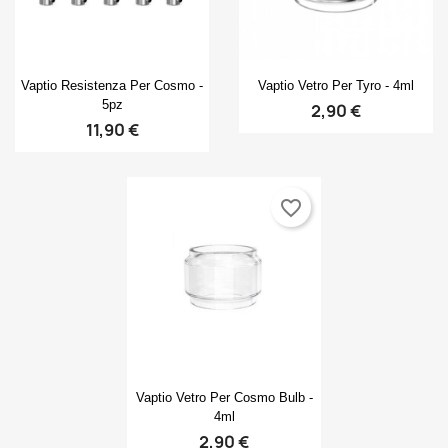
Anteprima
Anteprima


Vaptio Resistenza Per Cosmo -
Vaptio Vetro Per Tyro - 4ml
5pz
2,90 €
11,90 €
favorite_border
Anteprima

Vaptio Vetro Per Cosmo Bulb -
4ml
2,90 €