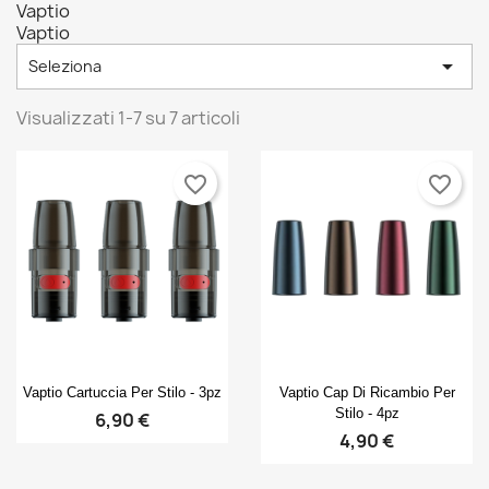
Vaptio
Vaptio

Seleziona
Visualizzati 1-7 su 7 articoli
favorite_border
favorite_border
Anteprima
Anteprima


Vaptio Cartuccia Per Stilo - 3pz
Vaptio Cap Di Ricambio Per
Stilo - 4pz
6,90 €
4,90 €