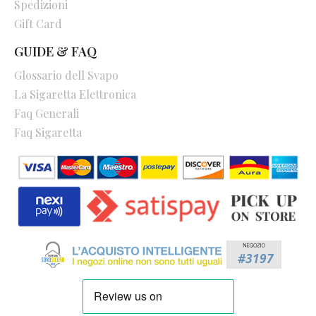
Spedizioni
Gift Card
GUIDE & FAQ
Glossario dell Svapo
La Sigaretta Elettronica
Faq Generali
Faq Sigaretta