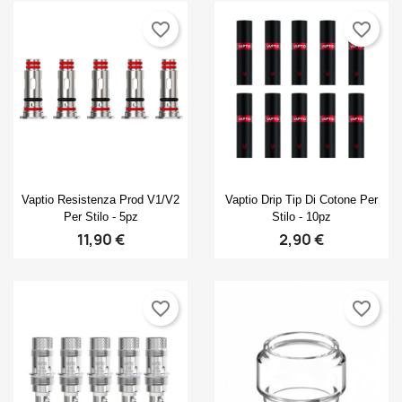
favorite_border
favorite_border
Anteprima
Anteprima


Vaptio Resistenza Prod V1/V2
Vaptio Drip Tip Di Cotone Per
Per Stilo - 5pz
Stilo - 10pz
11,90 €
2,90 €
favorite_border
favorite_border