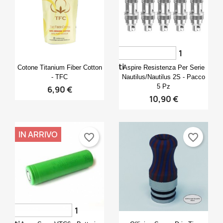
1
Anteprima
Anteprima


voti
Cotone Titanium Fiber Cotton
Aspire Resistenza Per Serie
- TFC
Nautilus/Nautilus 2S - Pacco
5 Pz
6,90 €
10,90 €
IN ARRIVO
favorite_border
favorite_border
1
Anteprima
Anteprima

