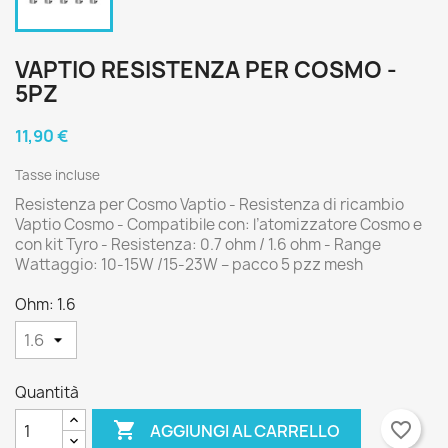
VAPTIO RESISTENZA PER COSMO -
5PZ
11,90 €
Tasse incluse
Resistenza per Cosmo Vaptio - Resistenza di ricambio
Vaptio Cosmo - Compatibile con: l’atomizzatore Cosmo e
con kit Tyro - Resistenza: 0.7 ohm / 1.6 ohm - Range
Wattaggio: 10-15W /15-23W – pacco 5 pzz mesh
Ohm: 1.6
Quantità

favorite_border
AGGIUNGI AL CARRELLO