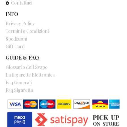
Contattaci
INFO
Privacy Policy
Termini e Condizioni
Spedizioni
Gift Card
GUIDE & FAQ
Glossario dell Svapo
La Sigaretta Elettronica
Faq Generali
Faq Sigaretta