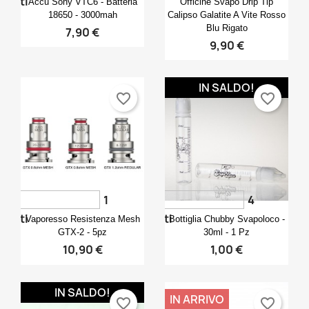
voti
Accu Sony VTC6 - Batteria
Officine Svapo Drip Tip
18650 - 3000mah
Calipso Galatite A Vite Rosso
Blu Rigato
7,90 €
9,90 €
IN SALDO!
favorite_border
favorite_border
1
4
Anteprima
Anteprima


voti
voti
Vaporesso Resistenza Mesh
Bottiglia Chubby Svapoloco -
GTX-2 - 5pz
30ml - 1 Pz
10,90 €
1,00 €
IN SALDO!
IN ARRIVO
favorite_border
favorite_border