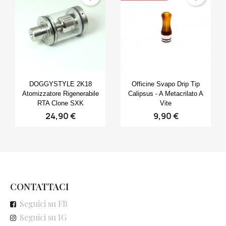
Anteprima
Anteprima


DOGGYSTYLE 2K18
Officine Svapo Drip Tip
Atomizzatore Rigenerabile
Calipsus - A Metacrilato A
RTA Clone SXK
Vite
24,90 €
9,90 €
CONTATTACI
Seguici su FB
Seguici su IG