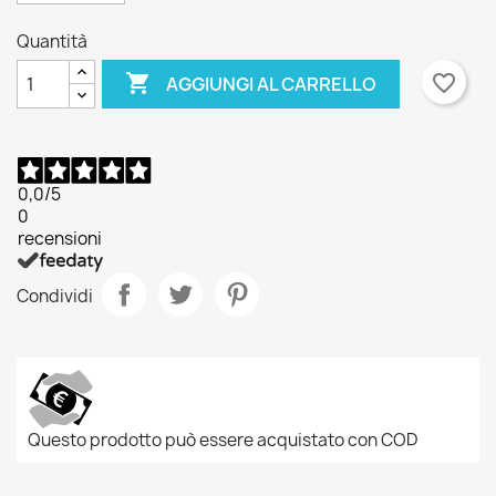
Quantità

favorite_border
AGGIUNGI AL CARRELLO
0,0
/5
0
recensioni
Condividi
Questo prodotto può essere acquistato con COD