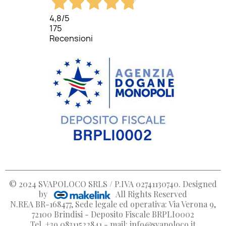
4,8
/5
175
Recensioni
Crea lista dei desideri
Accedi
Nome lista dei desideri
Devi avere effettuato l'accesso per salvare dei prodotti nella
Aggiungi alla lista dei desideri
dei desideri.
Create new list
add_circle_outline
© 2024
SVAPOLOCO SRLS / P.IVA 02741130740
. Designed
by
All Rights Reserved
Annulla
Annulla
Crea lista dei
N.REA BR-168477, Sede legale ed operativa: Via Verona 9,
72100 Brindisi - Deposito Fiscale BRPLI0002
Tel. +39 08311522841 - mail: info@svapoloco.it