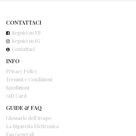
CONTATTACI
Seguici su FB
Seguici su IG
Contattaci
INFO
Privacy Policy
Termini e Condizioni
Spedizioni
Gift Card
GUIDE & FAQ
Glossario dell Svapo
La Sigaretta Elettronica
Faq Generali