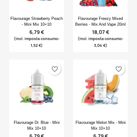
Anteprima
Anteprima


Flavourage Strawberry Peach
Flavourage Freezy Mixed
- Mini Mix 10+10
Berries - Mix And Vape 20ml
6,79 €
18,07 €
(incl. imposta consumo:
(incl. imposta consumo:
1,52 €)
3,04 €)
favorite_border
favorite_border
Anteprima
Anteprima


Flavourage Dr. Blue - Mini
Flavourage Melon Mix - Mini
Mix 10+10
Mix 10+10
6,79 €
6,79 €