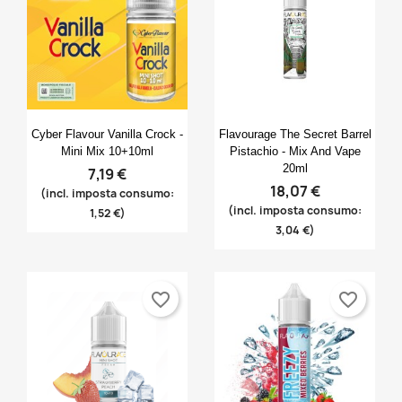
Anteprima
Anteprima


Cyber Flavour Vanilla Crock -
Flavourage The Secret Barrel
Mini Mix 10+10ml
Pistachio - Mix And Vape
20ml
7,19 €
18,07 €
(incl. imposta consumo:
(incl. imposta consumo:
1,52 €)
3,04 €)
favorite_border
favorite_border