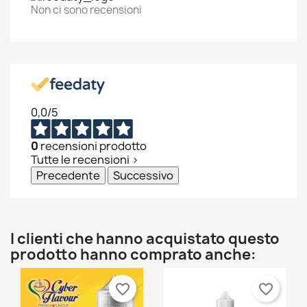
Non ci sono recensioni
0,0
/5
0
recensioni prodotto
Tutte le recensioni >
Precedente
Successivo
I clienti che hanno acquistato questo
prodotto hanno comprato anche:
favorite_border
favorite_border