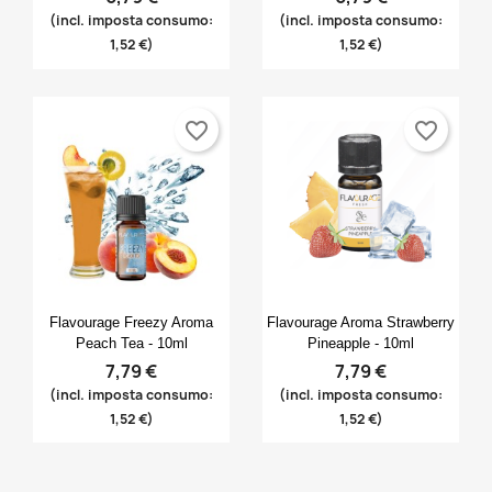
(incl. imposta consumo:
(incl. imposta consumo:
1,52 €)
1,52 €)
favorite_border
favorite_border
Anteprima
Anteprima


Flavourage Freezy Aroma
Flavourage Aroma Strawberry
Peach Tea - 10ml
Pineapple - 10ml
7,79 €
7,79 €
(incl. imposta consumo:
(incl. imposta consumo:
1,52 €)
1,52 €)