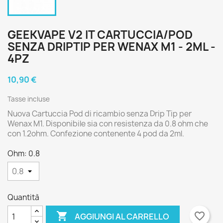
GEEKVAPE V2 IT CARTUCCIA/POD
SENZA DRIPTIP PER WENAX M1 - 2ML -
4PZ
10,90 €
Tasse incluse
Nuova Cartuccia Pod di ricambio senza Drip Tip per
Wenax M1. Disponibile sia con resistenza da 0.8 ohm che
con 1.2ohm. Confezione contenente 4 pod da 2ml.
Ohm: 0.8
Quantità

favorite_border
AGGIUNGI AL CARRELLO