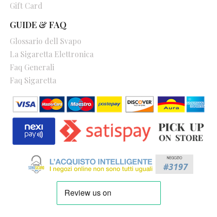
Gift Card
GUIDE & FAQ
Glossario dell Svapo
La Sigaretta Elettronica
Faq Generali
Faq Sigaretta