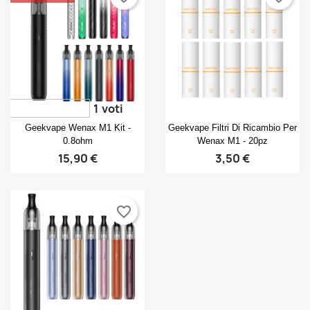
1
voti
Anteprima
Anteprima


Geekvape Wenax M1 Kit -
Geekvape Filtri Di Ricambio Per
0.8ohm
Wenax M1 - 20pz
15,90 €
3,50 €
favorite_border