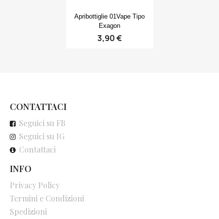
Anteprima

Apribottiglie 01Vape Tipo
Exagon
3,90 €
CONTATTACI
Seguici su FB
Seguici su IG
Contattaci
INFO
Privacy Policy
Termini e Condizioni
Spedizioni