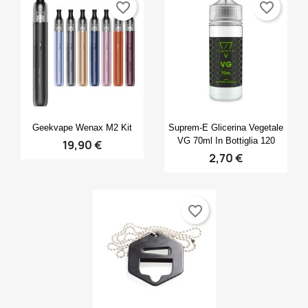
favorite_border
favorite_border
Anteprima
Anteprima


Geekvape Wenax M2 Kit
Suprem-E Glicerina Vegetale
VG 70ml In Bottiglia 120
19,90 €
2,70 €
favorite_border