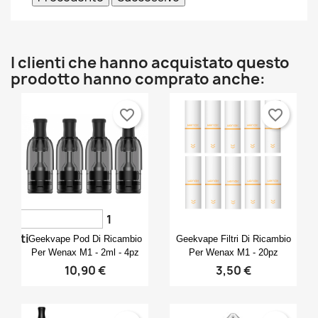
I clienti che hanno acquistato questo
prodotto hanno comprato anche:
favorite_border
favorite_border
1
Anteprima
Anteprima


voti
Geekvape Pod Di Ricambio
Geekvape Filtri Di Ricambio
Per Wenax M1 - 2ml - 4pz
Per Wenax M1 - 20pz
10,90 €
3,50 €