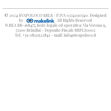
© 2024
SVAPOLOCO SRLS / P.IVA 02741130740
. Designed
by
All Rights Reserved
N.REA BR-168477, Sede legale ed operativa: Via Verona 9,
72100 Brindisi - Deposito Fiscale BRPLI0002
Tel. +39 08311522841 - mail: info@svapoloco.it
Aggiungi alla lista dei desideri
Crea lista dei desideri
Accedi
Nome lista dei desideri
Devi avere effettuato l'accesso per salvare dei prodotti nella
dei desideri.