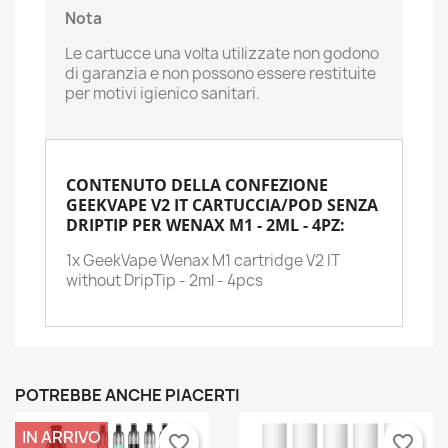
Nota
Le cartucce una volta utilizzate non godono
di garanzia e non possono essere restituite
per motivi igienico sanitari.
CONTENUTO DELLA CONFEZIONE
GEEKVAPE V2 IT CARTUCCIA/POD SENZA
DRIPTIP PER WENAX M1 - 2ML - 4PZ:
1x GeekVape Wenax M1 cartridge V2 IT
without DripTip - 2ml - 4pcs
POTREBBE ANCHE PIACERTI
IN ARRIVO
favorite_border
favorite_border