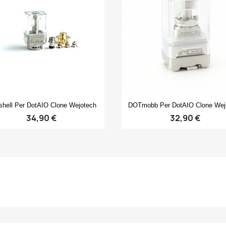
Anteprima
Anteprima


hell Per DotAIO Clone Wejotech
DOTmobb Per DotAIO Clone Wej
34,90 €
32,90 €