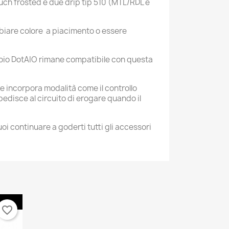
ouch frosted e due drip tip 510 (MTL/RDL e
mbiare colore a piacimento o essere
rbatoio DotAIO rimane compatibile con questa
e incorpora modalità come il controllo
pedisce al circuito di erogare quando il
i continuare a goderti tutti gli accessori
×
×
×
favorite_border