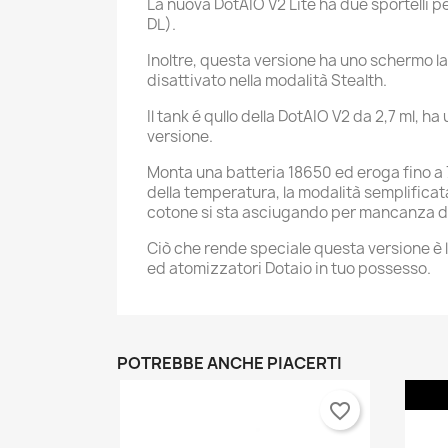
La nuova DotAIO V2 Lite ha due sportelli p
DL).
Inoltre, questa versione ha uno schermo l
disattivato nella modalità Stealth.
Il tank é qullo della DotAIO V2 da 2,7 ml, 
versione.
Monta una batteria 18650 ed eroga fino a 7
della temperatura, la modalità semplificata
cotone si sta asciugando per mancanza di
Ciò che rende speciale questa versione è l
C
ed atomizzatori Dotaio in tuo possesso.
A
No
Dev
A
dei
POTREBBE ANCHE PIACERTI
add_circle_outline
favorite_border