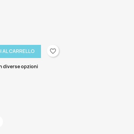
favorite_border
I AL CARRELLO
n diverse opzioni