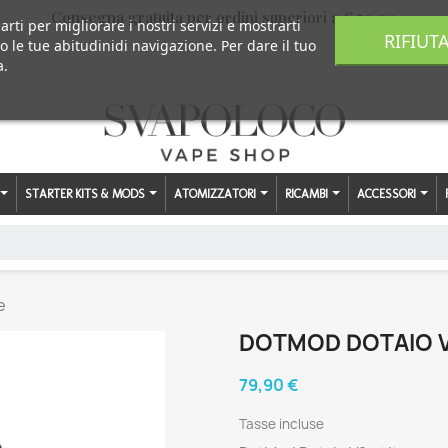
Consegna gratuita per ordini superiori a € 59,00
arti per migliorare i nostri servizi e mostrarti
RIFIUT
o le tue abitudinidi navigazione. Per dare il tuo
a.
STARTER KITS & MODS
ATOMIZZATORI
RICAMBI
ACCESSORI
e
DOTMOD DOTAIO V
79,90 €
Tasse incluse