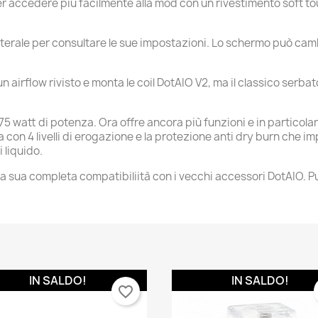
er accedere più facilmente alla mod con un rivestimento soft t
aterale per consultare le sue impostazioni. Lo schermo può ca
ha un airflow rivisto e monta le coil DotAIO V2, ma il classico se
5 watt di potenza. Ora offre ancora più funzioni e in particolar
 con 4 livelli di erogazione e la protezione anti dry burn che im
 liquido.
a sua completa compatibiliità con i vecchi accessori DotAIO. Puo
rea lista dei desideri
ccedi
me lista dei desideri
i avere effettuato l'accesso per salvare dei prodotti nella tua lista
ggiungi alla lista dei desideri
 desideri.
Create new list
IN SALDO!
IN SALDO!
favorite_border
Annulla
Accedi
Annulla
Crea lista dei desideri