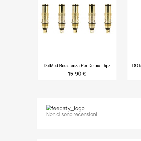
Anteprima

DotMod Resistenza Per Dotaio - 5pz
DOTs
15,90 €
Non ci sono recensioni