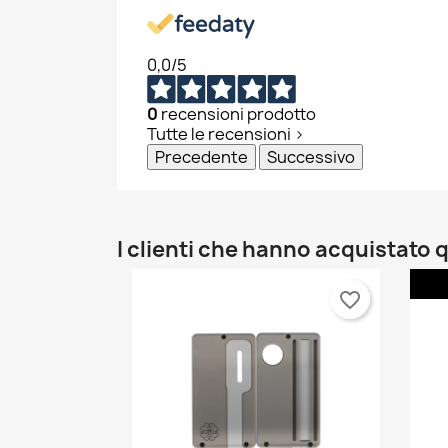
0,0
/5
0
recensioni prodotto
Tutte le recensioni >
Precedente
Successivo
I clienti che hanno acquistat
favorite_border