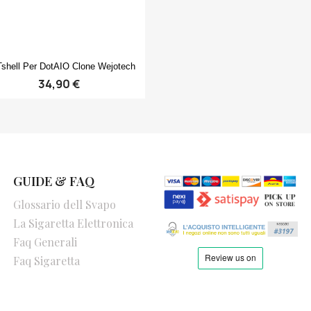
Anteprima

shell Per DotAIO Clone Wejotech
34,90 €
GUIDE & FAQ
Glossario dell Svapo
La Sigaretta Elettronica
Faq Generali
Faq Sigaretta