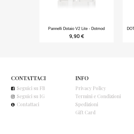
Anteprima

Pannelli Dotaio V2 Lite - Dotmod
DOT
9,90 €
CONTATTACI
INFO
Seguici su FB
Privacy Policy
Seguici su IG
Termini e Condizioni
Contattaci
Spedizioni
Gift Card