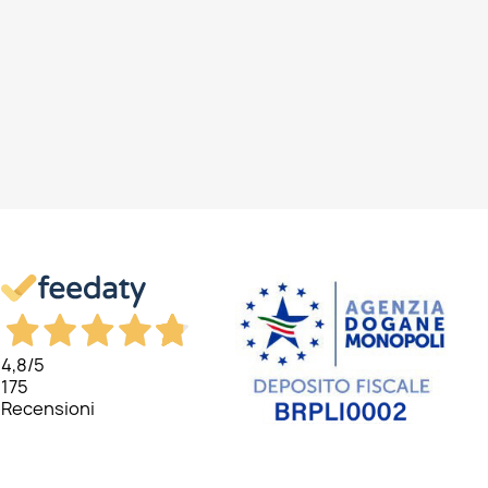
4,8
/5
175
Recensioni