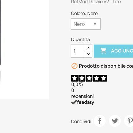
DotMod Dotaio V2 - Lite
Colore: Nero
Quantità

AGGIUNG

Prodotto disponibile co
0,0
/5
0
recensioni
Condividi