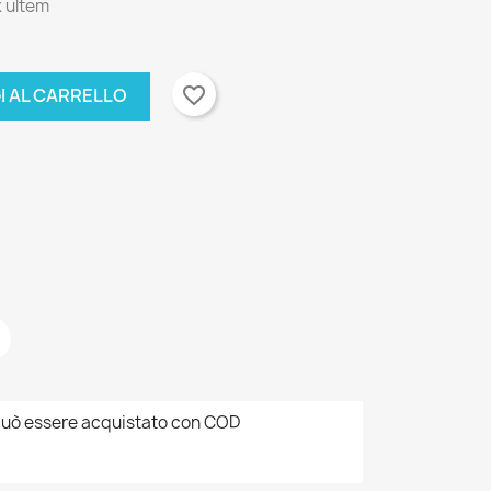
 ultem
favorite_border
I AL CARRELLO
uò essere acquistato con COD