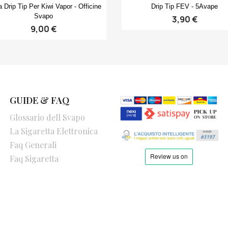
Anteprima
Anteprima


 Drip Tip Per Kiwi Vapor - Officine
Drip Tip FEV - 5Avape
Svapo
3,90 €
9,00 €
GUIDE & FAQ
Glossario dell Svapo
La Sigaretta Elettronica
Faq Generali
Faq Sigaretta