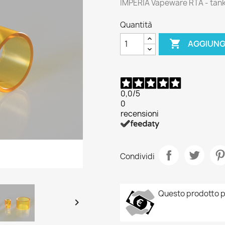
IMPERIA Vapeware RTA - tank
Quantità

AGGIUNG
0,0
/5
0
recensioni
Condividi
Questo prodotto p
