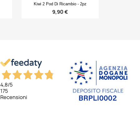
Anteprima

Kiwi 2 Pod Di Ricambio - 2pz
9,90 €
4,8
/5
175
Recensioni