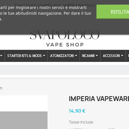
Consegna gratuita per ordini superiori a € 59,00
arti per migliorare i nostri servizi e mostrarti
RIFIUT
o le tue abitudinidi navigazione. Per dare il tuo
a.
STARTER KITS & MODS
ATOMIZZATORI
RICAMBI
ACCESSORI
m
IMPERIA VAPEWARE
14,90 €
Tasse incluse