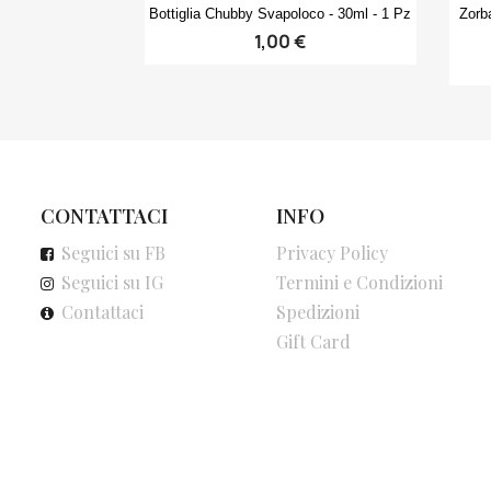
Anteprima

Bottiglia Chubby Svapoloco - 30ml - 1 Pz
Zorba
1,00 €
CONTATTACI
INFO
Seguici su FB
Privacy Policy
Seguici su IG
Termini e Condizioni
Contattaci
Spedizioni
Gift Card