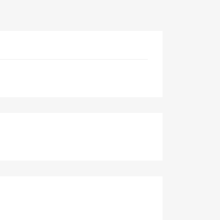
×
×
×