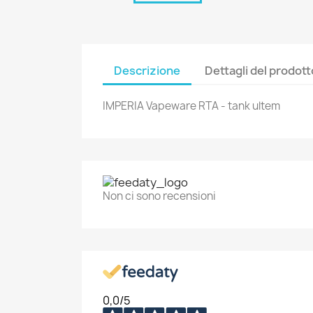
Descrizione
Dettagli del prodott
IMPERIA Vapeware RTA - tank ultem
C
A
Non ci sono recensioni
No
Dev
A
dei
add_circle_outline
0,0
/5