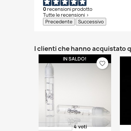
0
recensioni prodotto
Tutte le recensioni >
Precedente
Successivo
I clienti che hanno acquistat
IN SALDO!
favorite_border
4
voti