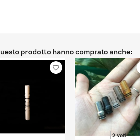
o questo prodotto hanno comprato anche:
favorite_border
fa
2
voti