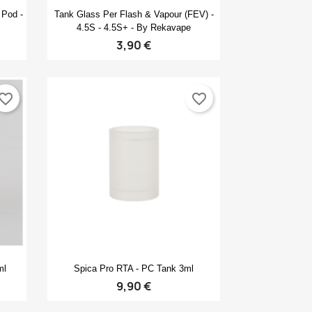
Anteprima

Pod -
Tank Glass Per Flash & Vapour (FEV) -
4.5S - 4.5S+ - By Rekavape
3,90 €
vorite_border
favorite_border
Anteprima

ml
Spica Pro RTA - PC Tank 3ml
9,90 €