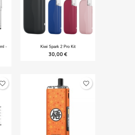
Anteprima

ml -
Kiwi Spark 2 Pro Kit
30,00 €
vorite_border
favorite_border