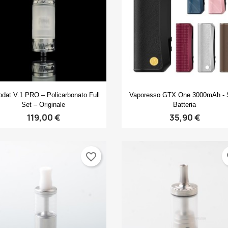
Anteprima
Anteprima


dat V.1 PRO – Policarbonato Full
Vaporesso GTX One 3000mAh - 
Set – Originale
Batteria
119,00 €
35,90 €
favorite_border
fa