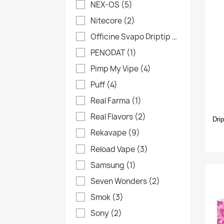
NEX-OS
(5)
add_circle_outline
Nitecore
(2)
Officine Svapo Driptip
(27)
PENODAT
(1)
Pimp My Vipe
(4)
Puff
(4)
Real Farma
(1)
Real Flavors
(2)
Dri
Rekavape
(9)
Reload Vape
(3)
Samsung
(1)
Seven Wonders
(2)
Smok
(3)
Sony
(2)