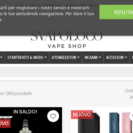
Consegna gratuita per ordini superiori a € 59,00
arti per migliorare i nostri servizi e mostrarti
RIFIUT
o le tue abitudinidi navigazione. Per dare il tuo
a.
STARTER KITS & MODS
ATOMIZZATORI
RICAMBI
ACCESSORI
Ord
no 1262 prodotti.
p
IN SALDO!
NUOVO
favorite_border
fa
OVO