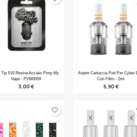
Create new list
((cancelText))
((modalDeleteText))
Annulla
Accedi
Annulla
Crea lista dei desideri
Anteprima
Anteprima


p Tip 510 Resina Acciaio Pimp My
Aspire Cartuccia Pod Per Cyber
Vape - PVM0059
Con Filtro - 2ml
3,00 €
5,90 €
favorite_border
fa