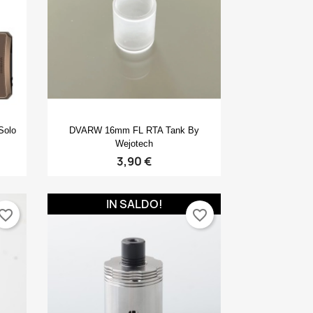
Anteprima

Solo
DVARW 16mm FL RTA Tank By
Wejotech
3,90 €
IN SALDO!
vorite_border
favorite_border