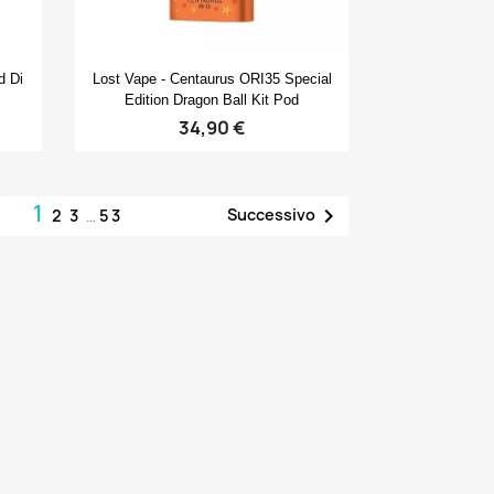
Anteprima

d Di
Lost Vape - Centaurus ORI35 Special
Edition Dragon Ball Kit Pod
34,90 €
1

Successivo
2
3
…
53