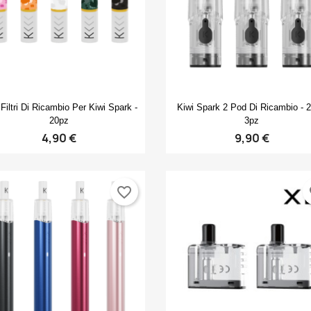
Anteprima
Anteprima


 Filtri Di Ricambio Per Kiwi Spark -
Kiwi Spark 2 Pod Di Ricambio - 2
20pz
3pz
4,90 €
9,90 €
favorite_border
fa