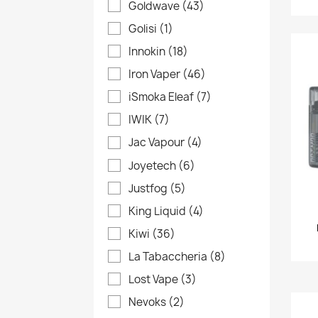
Goldwave
(43)
Golisi
(1)
Innokin
(18)
Iron Vaper
(46)
iSmoka Eleaf
(7)
IWIK
(7)
Jac Vapour
(4)
Joyetech
(6)
Justfog
(5)
King Liquid
(4)
Kiwi
(36)
C
A
(
La Tabaccheria
(8)
Lost Vape
(3)
No
Dev
A
((
Nevoks
(2)
dei