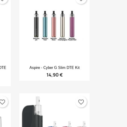
Anteprima

 DTE
Aspire - Cyber G Slim DTE Kit
14,90 €
vorite_border
favorite_border