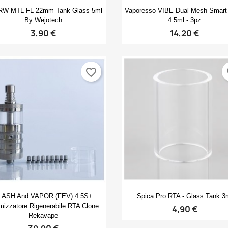
Anteprima
Anteprima


W MTL FL 22mm Tank Glass 5ml
Vaporesso VIBE Dual Mesh Smart 
By Wejotech
4.5ml - 3pz
3,90 €
14,20 €
favorite_border
fa
Anteprima
Anteprima


LASH And VAPOR (FEV) 4.5S+
Spica Pro RTA - Glass Tank 3
mizzatore Rigenerabile RTA Clone
4,90 €
Rekavape