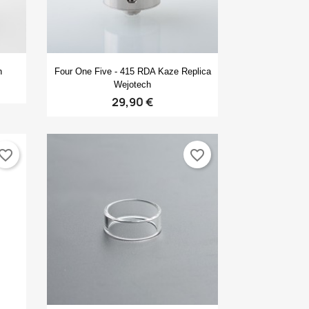
Anteprima

h
Four One Five - 415 RDA Kaze Replica
Wejotech
29,90 €
vorite_border
favorite_border