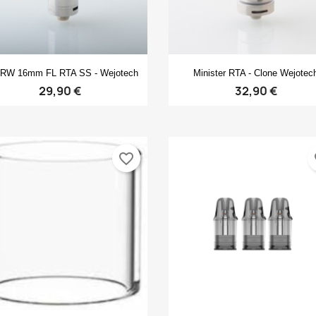
Anteprima
Anteprima


RW 16mm FL RTA SS - Wejotech
Minister RTA - Clone Wejotec
29,90 €
32,90 €
favorite_border
fa