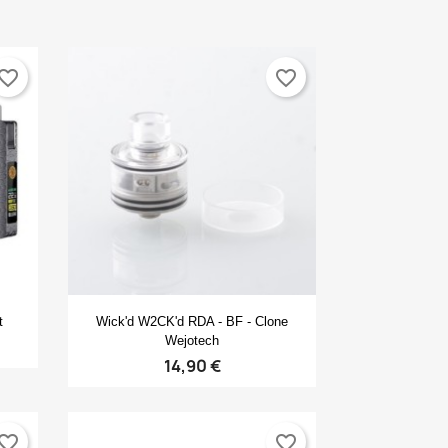
vorite_border
favorite_border
Anteprima

t
Wick'd W2CK'd RDA - BF - Clone
×
×
Wejotech
×
14,90 €
×
vorite_border
favorite_border