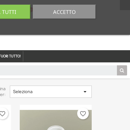
A TUTTI
ACCETTO
0,00 €
Accedi
FUORI TUTTO!
ina

Seleziona
er:
vorite_border
favorite_border