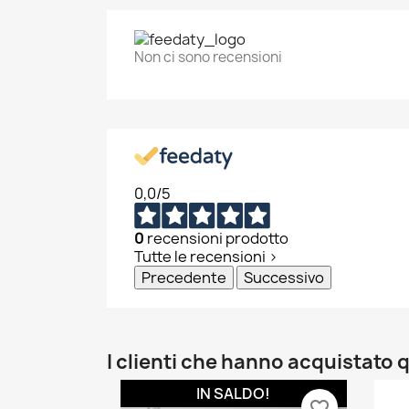
add_circle_outline
Non ci sono recensioni
0,0
/5
0
recensioni prodotto
Tutte le recensioni >
Precedente
Successivo
I clienti che hanno acquistat
IN SALDO!
favorite_border