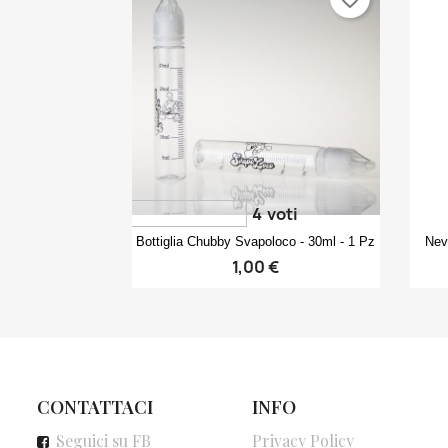
4
voti
Anteprima

Bottiglia Chubby Svapoloco - 30ml - 1 Pz
Nev
1,00 €
CONTATTACI
INFO
Seguici su FB
Privacy Policy