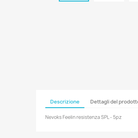
Descrizione
Dettagli del prodott
C
A
Nevoks Feelin resistenza SPL - 5pz
No
Dev
A
dei