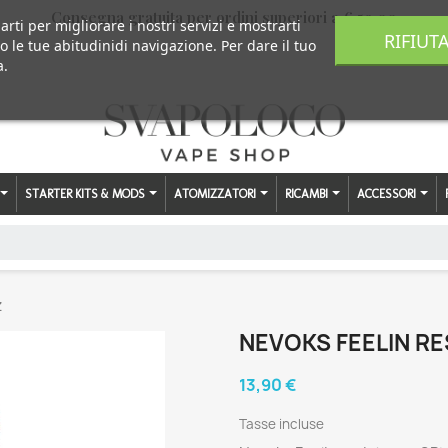
Consegna gratuita per ordini superiori a € 59,00
arti per migliorare i nostri servizi e mostrarti
RIFIUT
o le tue abitudinidi navigazione. Per dare il tuo
a.
STARTER KITS & MODS
ATOMIZZATORI
RICAMBI
ACCESSORI
z
NEVOKS FEELIN RE
13,90 €
Tasse incluse