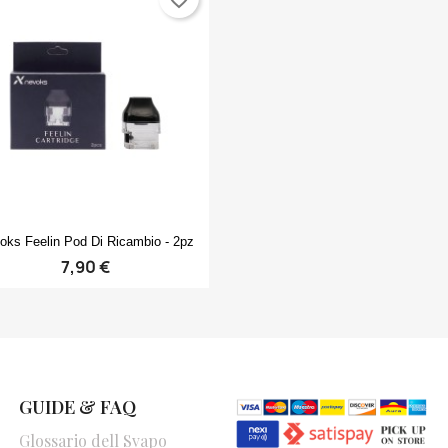
Anteprima

oks Feelin Pod Di Ricambio - 2pz
7,90 €
GUIDE & FAQ
Glossario dell Svapo