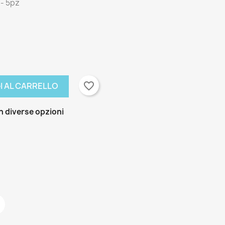
 - 5pz
favorite_border
I AL CARRELLO
n diverse opzioni