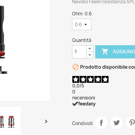
Nevoks Feelin resistenza SPL
Ohm: 0.6
Quantità

AGGIUNG

Prodotto disponibile co
0,0
/5
0
recensioni

Condividi