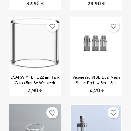
32,90 €
29,90 €
favorite_border
favorite_border
Anteprima
Anteprima


DVARW MTL FL 22mm Tank
Vaporesso VIBE Dual Mesh
Glass 5ml By Wejotech
Smart Pod - 4.5ml - 3pz
3,90 €
14,20 €
favorite_border
favorite_border