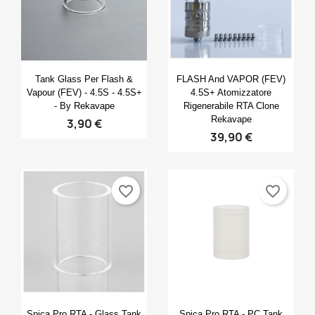
Anteprima
Anteprima


Tank Glass Per Flash &
FLASH And VAPOR (FEV)
Vapour (FEV) - 4.5S - 4.5S+
4.5S+ Atomizzatore
- By Rekavape
Rigenerabile RTA Clone
Rekavape
3,90 €
39,90 €
favorite_border
favorite_border
Anteprima
Anteprima


Spica Pro RTA - Glass Tank
Spica Pro RTA - PC Tank