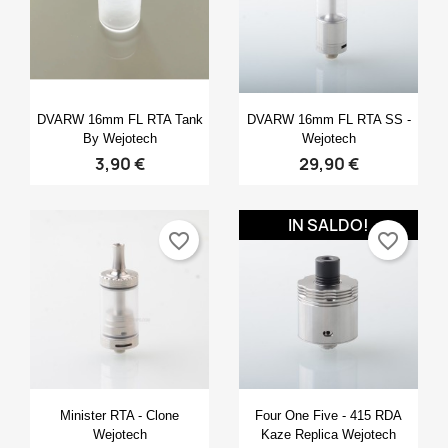
Anteprima
Anteprima


DVARW 16mm FL RTA Tank
DVARW 16mm FL RTA SS -
By Wejotech
Wejotech
3,90 €
29,90 €
IN SALDO!
favorite_border
favorite_border
Anteprima
Anteprima


Minister RTA - Clone
Four One Five - 415 RDA
Wejotech
Kaze Replica Wejotech