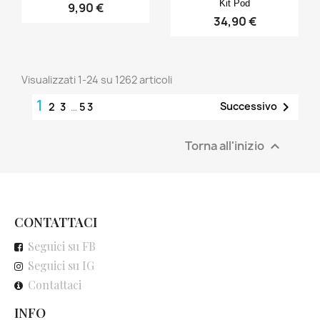
Kit Pod
9,90 €
34,90 €
Visualizzati 1-24 su 1262 articoli
1

Successivo
2
3
…
53
Torna all'inizio

CONTATTACI
Seguici su FB
Seguici su IG
Contattaci
INFO