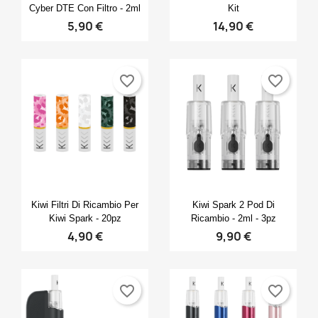
Cyber DTE Con Filtro - 2ml
Kit
5,90 €
14,90 €
favorite_border
favorite_border
Anteprima
Anteprima


Kiwi Filtri Di Ricambio Per
Kiwi Spark 2 Pod Di
Kiwi Spark - 20pz
Ricambio - 2ml - 3pz
4,90 €
9,90 €
favorite_border
favorite_border