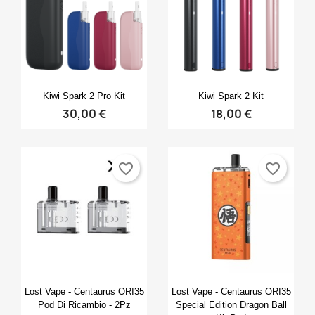
Anteprima
Anteprima


Kiwi Spark 2 Pro Kit
Kiwi Spark 2 Kit
30,00 €
18,00 €
favorite_border
favorite_border
Anteprima
Anteprima


Lost Vape - Centaurus ORI35
Lost Vape - Centaurus ORI35
Pod Di Ricambio - 2Pz
Special Edition Dragon Ball