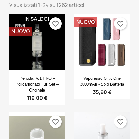
Visualizzati 1-24 su 1262 articoli
IN SALDO!
NUOVO
favorite_border
favorite_border
NUOVO
Anteprima
Anteprima


Penodat V.1 PRO –
Vaporesso GTX One
Policarbonato Full Set –
3000mAh - Solo Batteria
Originale
35,90 €
119,00 €
favorite_border
favorite_border