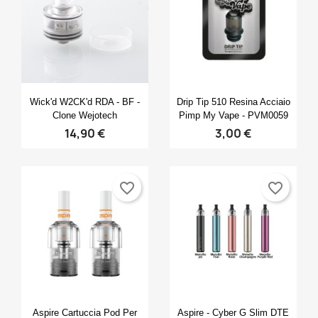
×
×
×
Crea lista dei desideri
((modalTitle))
Accedi
×
((confirmMessage))
Nome lista dei desideri
Devi avere effettuato l'accesso per salvare dei
Aggiungi alla lista dei desideri
prodotti nella tua lista dei desideri.
Anteprima
Anteprima


Wick'd W2CK'd RDA - BF -
Drip Tip 510 Resina Acciaio
Create new list
add_circle_outline
Clone Wejotech
Pimp My Vape - PVM0059
((cancelText))
14,90 €
3,00 €
Annulla
Accedi
((modalDeleteText))
Annulla
Crea lista dei desideri
favorite_border
favorite_border
Anteprima
Anteprima


Aspire Cartuccia Pod Per
Aspire - Cyber G Slim DTE