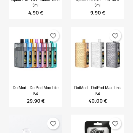
3ml
3ml
4,90 €
9,90 €
favorite_border
favorite_border
Anteprima
Anteprima


DotMod - DotPod Max Lite
DotMod - DotPod Max Link
Kit
Kit
29,90 €
40,00 €
favorite_border
favorite_border