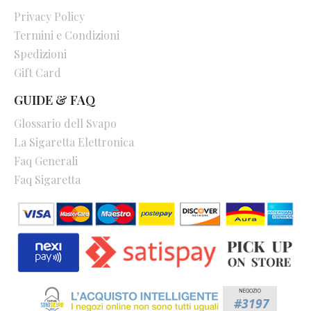
Privacy Policy
Termini e Condizioni
Spedizioni
Gift Card
GUIDE & FAQ
Glossario dell Svapo
La Sigaretta Elettronica
Faq Generali
Faq Sigaretta