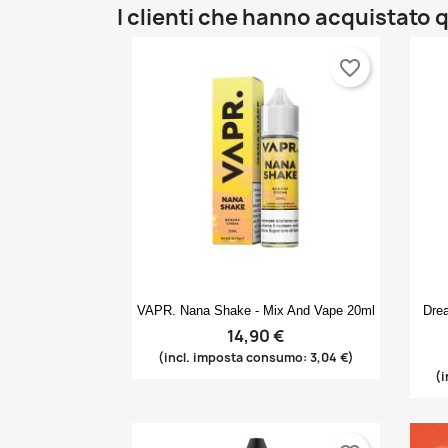
I clienti che hanno acquistat
favorite_border
Anteprima

VAPR. Nana Shake - Mix And Vape 20ml
Dre
14,90 €
(incl. imposta consumo: 3,04 €)
(i