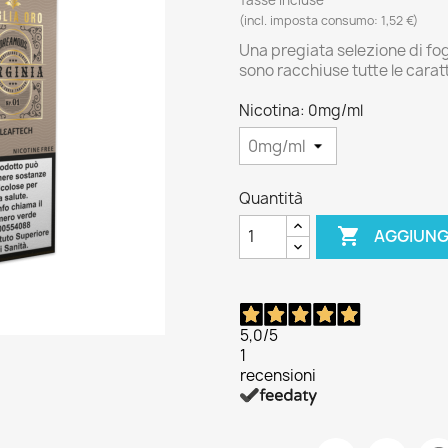
(incl. imposta consumo: 1,52 €)
Una pregiata selezione di fogl
sono racchiuse tutte le caratt
Nicotina: 0mg/ml
Quantità

AGGIUNG
5,0
/5
1
recensioni