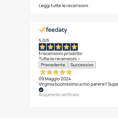
Leggi tutte le recensioni
C
A
5,0
/5
1
recensioni prodotto
No
Dev
A
Tutte le recensioni >
dei
Precedente
Successivo
add_circle_outline
09 Maggio 2024
Virginia buonissimo a mio parere!! Supe
Acquirente verificato