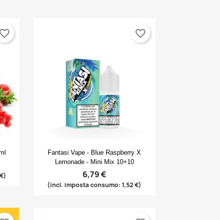
vorite_border
favorite_border
Anteprima

0ml
Fantasi Vape - Blue Raspberry X
Lemonade - Mini Mix 10+10
6,79 €
 €)
(incl. imposta consumo: 1,52 €)