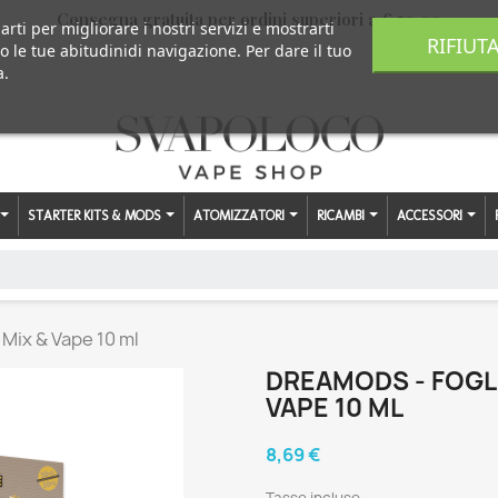
Consegna gratuita per ordini superiori a € 59,00
arti per migliorare i nostri servizi e mostrarti
RIFIUT
o le tue abitudinidi navigazione. Per dare il tuo
a.
STARTER KITS & MODS
ATOMIZZATORI
RICAMBI
ACCESSORI
- Mix & Vape 10 ml
DREAMODS - FOGLIA
VAPE 10 ML
8,69 €
Tasse incluse