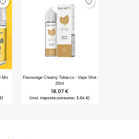
vorite_border
favorite_border
Anteprima

i Mix
Flavourage Creamy Tobacco - Vape Shot
20ml
18,07 €
€)
(incl. imposta consumo: 3,04 €)