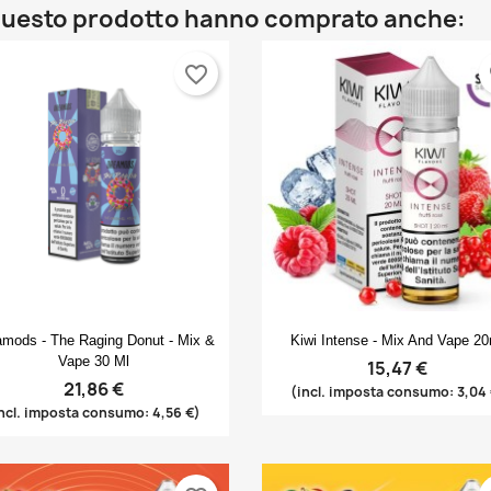
o questo prodotto hanno comprato anche:
favorite_border
fa
Anteprima
Anteprima


amods - The Raging Donut - Mix &
Kiwi Intense - Mix And Vape 2
Vape 30 Ml
15,47 €
21,86 €
(incl. imposta consumo: 3,04
ncl. imposta consumo: 4,56 €)