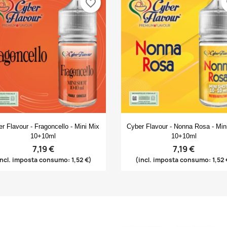
favorite_border
fa
Anteprima
Anteprima


r Flavour - Fragoncello - Mini Mix
Cyber Flavour - Nonna Rosa - Min
10+10ml
10+10ml
7,19 €
7,19 €
incl. imposta consumo: 1,52 €)
(incl. imposta consumo: 1,52 