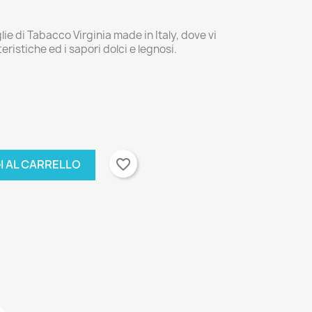
ie di Tabacco Virginia made in Italy, dove vi
eristiche ed i sapori dolci e legnosi.
favorite_border
I AL CARRELLO