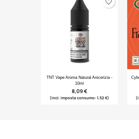
favorite_border
Anteprima

TNT Vape Aroma Natural Anicerizia -
Cybe
10ml
8,09 €
(incl. imposta consumo: 1,52 €)
(