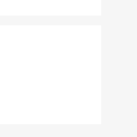
×
×
×