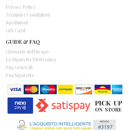
Privacy Policy
Termini e Condizioni
Spedizioni
Gift Card
GUIDE & FAQ
Glossario dell Svapo
La Sigaretta Elettronica
Faq Generali
Faq Sigaretta