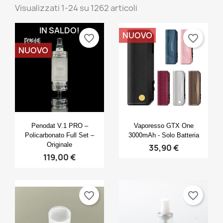
Visualizzati 1-24 su 1262 articoli
IN SALDO!
NUOVO
favorite_border
favorite_border
NUOVO
Anteprima
Anteprima


Penodat V.1 PRO –
Vaporesso GTX One
Policarbonato Full Set –
3000mAh - Solo Batteria
Originale
35,90 €
119,00 €
favorite_border
favorite_border