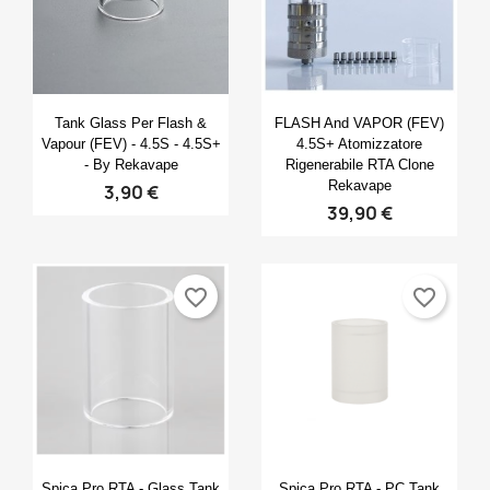
Anteprima
Anteprima


Tank Glass Per Flash &
FLASH And VAPOR (FEV)
Vapour (FEV) - 4.5S - 4.5S+
4.5S+ Atomizzatore
- By Rekavape
Rigenerabile RTA Clone
Rekavape
3,90 €
39,90 €
favorite_border
favorite_border
Anteprima
Anteprima


Spica Pro RTA - Glass Tank
Spica Pro RTA - PC Tank