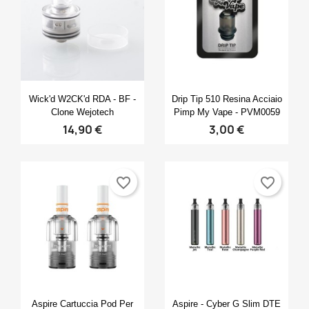
×
×
×
×
Crea lista dei desideri
((modalTitle))
Accedi
Aggiungi alla lista dei desideri
((confirmMessage))
Nome lista dei desideri
Devi avere effettuato l'accesso per salvare dei
prodotti nella tua lista dei desideri.
Anteprima
Anteprima


Wick'd W2CK'd RDA - BF -
Drip Tip 510 Resina Acciaio
Clone Wejotech
Pimp My Vape - PVM0059
((cancelText))
14,90 €
3,00 €
Annulla
Accedi
((modalDeleteText))
Annulla
Crea lista dei desideri
Create new list
add_circle_outline
favorite_border
favorite_border
Anteprima
Anteprima


Aspire Cartuccia Pod Per
Aspire - Cyber G Slim DTE