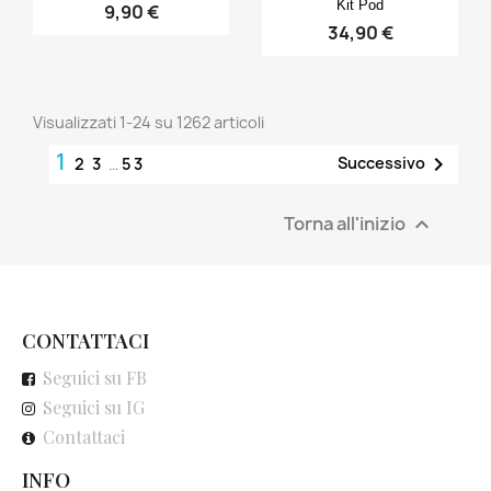
Kit Pod
9,90 €
34,90 €
Visualizzati 1-24 su 1262 articoli
1

Successivo
2
3
…
53
Torna all'inizio

CONTATTACI
Seguici su FB
Seguici su IG
Contattaci
INFO