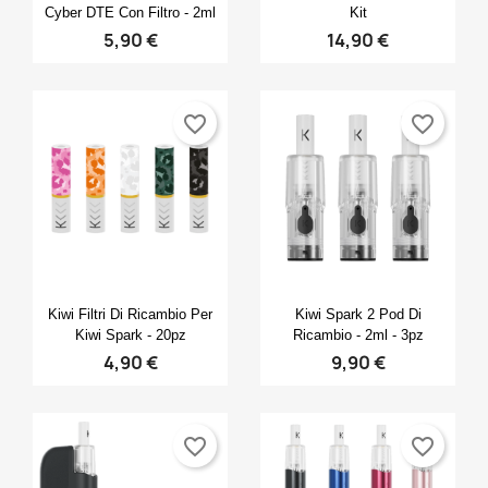
Cyber DTE Con Filtro - 2ml
Kit
5,90 €
14,90 €
favorite_border
favorite_border
Anteprima
Anteprima


Kiwi Filtri Di Ricambio Per
Kiwi Spark 2 Pod Di
Kiwi Spark - 20pz
Ricambio - 2ml - 3pz
4,90 €
9,90 €
favorite_border
favorite_border