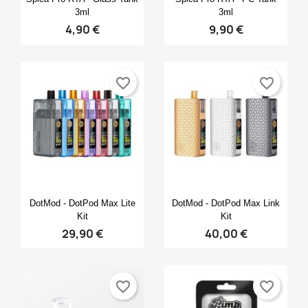
3ml
3ml
4,90 €
9,90 €
favorite_border
favorite_border
Anteprima
Anteprima


DotMod - DotPod Max Lite
DotMod - DotPod Max Link
Kit
Kit
29,90 €
40,00 €
favorite_border
favorite_border