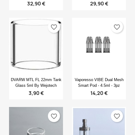
32,90 €
29,90 €
favorite_border
favorite_border
Anteprima
Anteprima


DVARW MTL FL 22mm Tank
Vaporesso VIBE Dual Mesh
Glass 5ml By Wejotech
Smart Pod - 4.5ml - 3pz
3,90 €
14,20 €
favorite_border
favorite_border