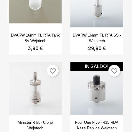
Anteprima
Anteprima


DVARW 16mm FL RTA Tank
DVARW 16mm FL RTA SS -
By Wejotech
Wejotech
3,90 €
29,90 €
IN SALDO!
favorite_border
favorite_border
Anteprima
Anteprima


Minister RTA - Clone
Four One Five - 415 RDA
Wejotech
Kaze Replica Wejotech