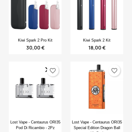
Anteprima
Anteprima


Kiwi Spark 2 Pro Kit
Kiwi Spark 2 Kit
30,00 €
18,00 €
favorite_border
favorite_border
Anteprima
Anteprima


Lost Vape - Centaurus ORI35
Lost Vape - Centaurus ORI35
Pod Di Ricambio - 2Pz
Special Edition Dragon Ball