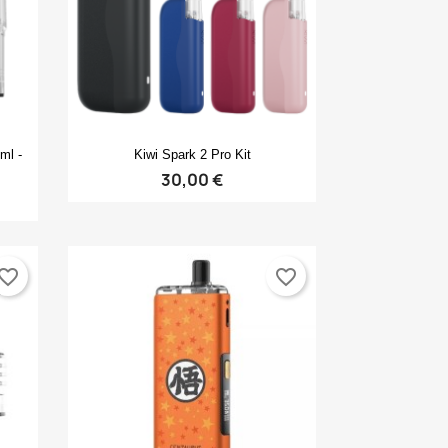
Anteprima

ml -
Kiwi Spark 2 Pro Kit
30,00 €
vorite_border
favorite_border