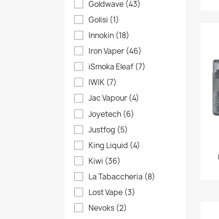
Goldwave
(43)
Golisi
(1)
Innokin
(18)
Iron Vaper
(46)
iSmoka Eleaf
(7)
IWIK
(7)
Jac Vapour
(4)
Joyetech
(6)
Justfog
(5)
King Liquid
(4)
Kiwi
(36)
C
A
(
La Tabaccheria
(8)
Lost Vape
(3)
No
Dev
A
((
Nevoks
(2)
dei