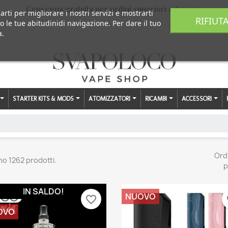
Consegna gratuita per ordini superiori a € 59,00
arti per migliorare i nostri servizi e mostrarti
RIFIUT
o le tue abitudinidi navigazione. Per dare il tuo
a.
STARTER KITS & MODS
ATOMIZZATORI
RICAMBI
ACCESSORI
Ord
no 1262 prodotti.
p
IN SALDO!
NUOVO
favorite_border
fa
OVO