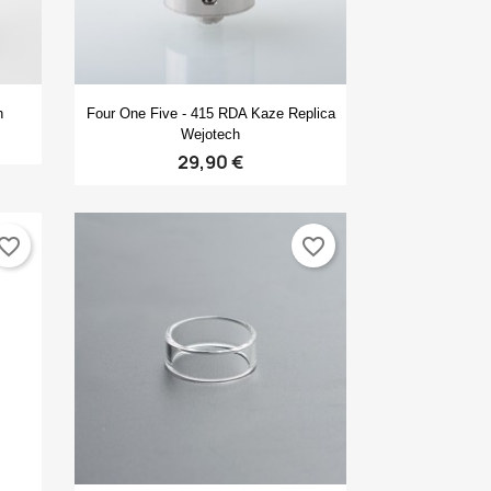
Anteprima

h
Four One Five - 415 RDA Kaze Replica
Wejotech
29,90 €
vorite_border
favorite_border