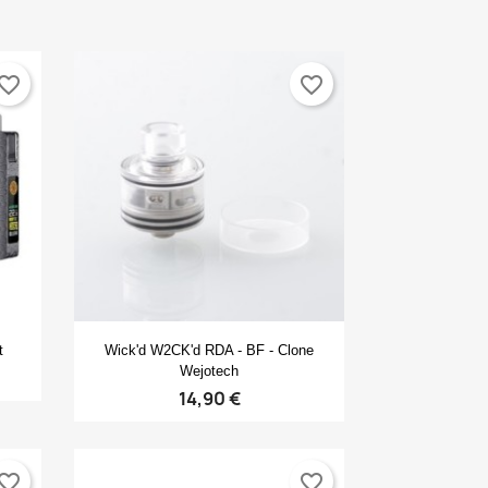
vorite_border
favorite_border
Anteprima

t
Wick'd W2CK'd RDA - BF - Clone
×
×
Wejotech
×
14,90 €
×
vorite_border
favorite_border