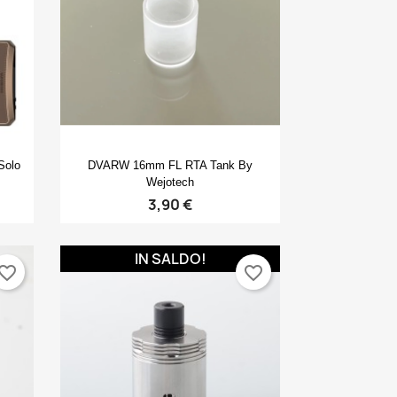
Anteprima

Solo
DVARW 16mm FL RTA Tank By
Wejotech
3,90 €
IN SALDO!
vorite_border
favorite_border