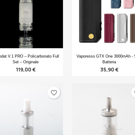
Anteprima
Anteprima


dat V.1 PRO – Policarbonato Full
Vaporesso GTX One 3000mAh - 
Set – Originale
Batteria
119,00 €
35,90 €
favorite_border
fa