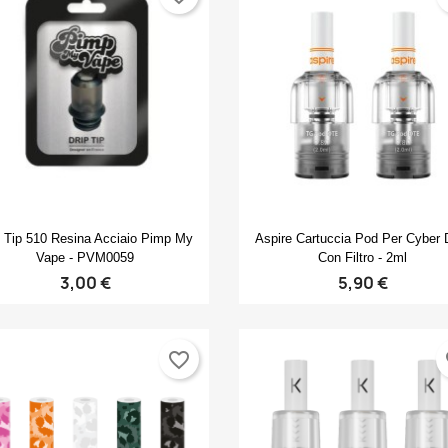
Create new list
((cancelText))
((modalDeleteText))
Annulla
Accedi
Annulla
Crea lista dei desideri
Anteprima
Anteprima


p Tip 510 Resina Acciaio Pimp My
Aspire Cartuccia Pod Per Cyber
Vape - PVM0059
Con Filtro - 2ml
3,00 €
5,90 €
favorite_border
fa