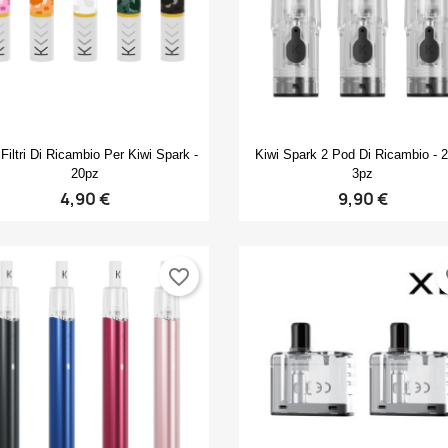
Anteprima
Anteprima


 Filtri Di Ricambio Per Kiwi Spark -
Kiwi Spark 2 Pod Di Ricambio - 2
20pz
3pz
4,90 €
9,90 €
favorite_border
fa