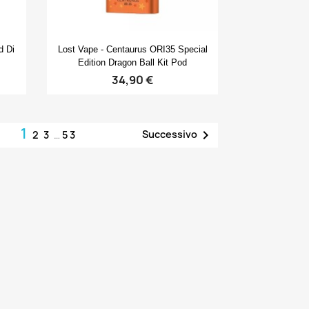
Anteprima

d Di
Lost Vape - Centaurus ORI35 Special
Edition Dragon Ball Kit Pod
34,90 €
1

Successivo
2
3
…
53