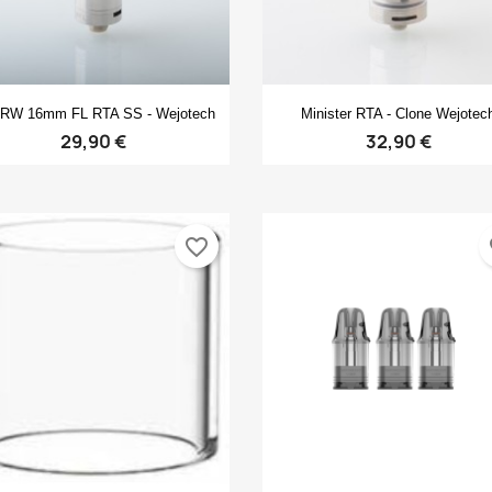
Anteprima
Anteprima


RW 16mm FL RTA SS - Wejotech
Minister RTA - Clone Wejotec
29,90 €
32,90 €
favorite_border
fa