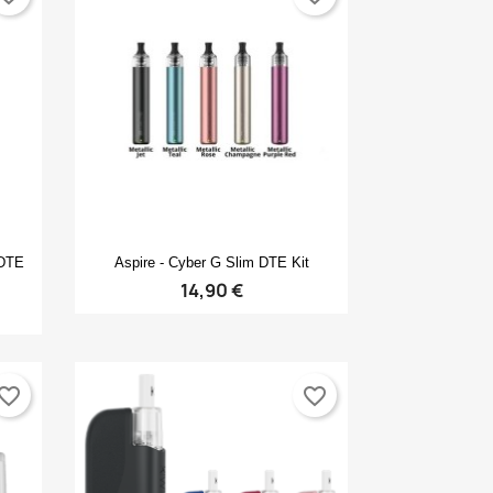
Anteprima

 DTE
Aspire - Cyber G Slim DTE Kit
14,90 €
vorite_border
favorite_border