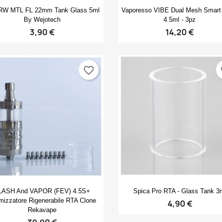
Anteprima
Anteprima


W MTL FL 22mm Tank Glass 5ml
Vaporesso VIBE Dual Mesh Smart 
By Wejotech
4.5ml - 3pz
3,90 €
14,20 €
favorite_border
fa
Anteprima
Anteprima


LASH And VAPOR (FEV) 4.5S+
Spica Pro RTA - Glass Tank 3
mizzatore Rigenerabile RTA Clone
4,90 €
Rekavape