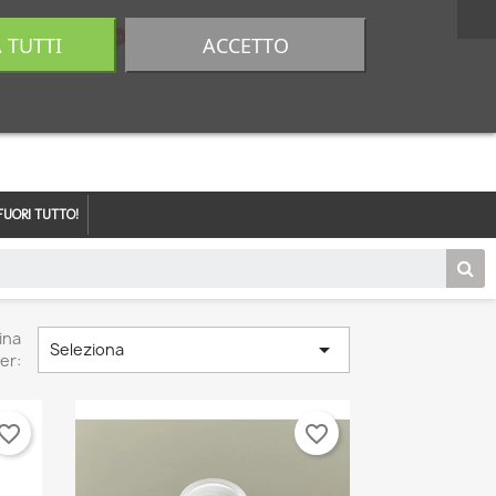
A TUTTI
ACCETTO
0,00 €
Accedi
FUORI TUTTO!
ina

Seleziona
er:
vorite_border
favorite_border