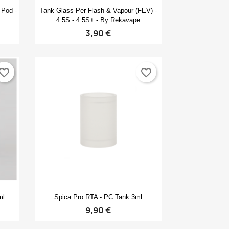
Anteprima

Pod -
Tank Glass Per Flash & Vapour (FEV) -
4.5S - 4.5S+ - By Rekavape
3,90 €
vorite_border
favorite_border
Anteprima

ml
Spica Pro RTA - PC Tank 3ml
9,90 €