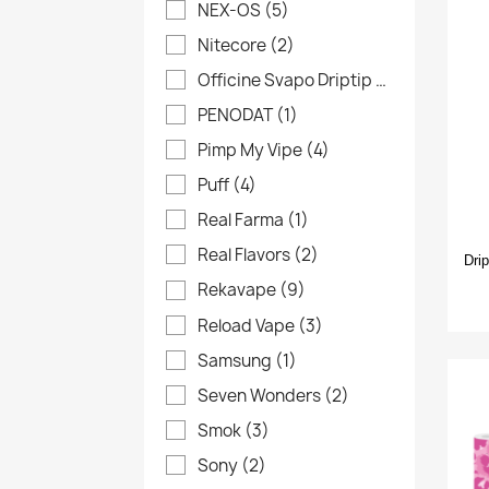
NEX-OS
(5)
add_circle_outline
Nitecore
(2)
Officine Svapo Driptip
(27)
PENODAT
(1)
Pimp My Vipe
(4)
Puff
(4)
Real Farma
(1)
Real Flavors
(2)
Dri
Rekavape
(9)
Reload Vape
(3)
Samsung
(1)
Seven Wonders
(2)
Smok
(3)
Sony
(2)