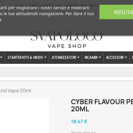
Consegna gratuita per ordini superiori a € 59,00
arti per migliorare i nostri servizi e mostrarti
RIFIUT
o le tue abitudinidi navigazione. Per dare il tuo
a.
STARTER KITS & MODS
ATOMIZZATORI
RICAMBI
ACCESSORI
And Vape 20ml
CYBER FLAVOUR P
20ML
18,47 €
Tasse incluse