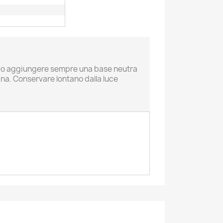
orio aggiungere sempre una base neutra
ina. Conservare lontano dalla luce
×
×
×