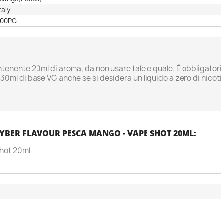
Italy
100PG
ntenente 20ml di aroma, da non usare tale e quale. È obbligat
0ml di base VG anche se si desidera un liquido a zero di nicot
YBER FLAVOUR PESCA MANGO - VAPE SHOT 20ML:
ggiungi alla lista dei desideri
rea lista dei desideri
Shot 20ml
ccedi
me lista dei desideri
i avere effettuato l'accesso per salvare dei prodotti nella tua lista
 desideri.