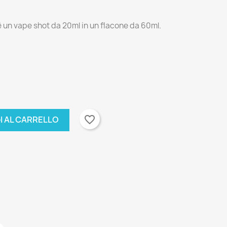
un vape shot da 20ml in un flacone da 60ml.
favorite_border
I AL CARRELLO