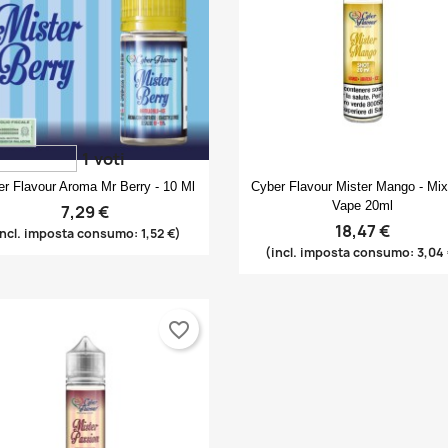
1
voti
Anteprima
Anteprima


r Flavour Aroma Mr Berry - 10 Ml
Cyber Flavour Mister Mango - Mi
Vape 20ml
7,29 €
18,47 €
incl. imposta consumo: 1,52 €)
(incl. imposta consumo: 3,04
favorite_border