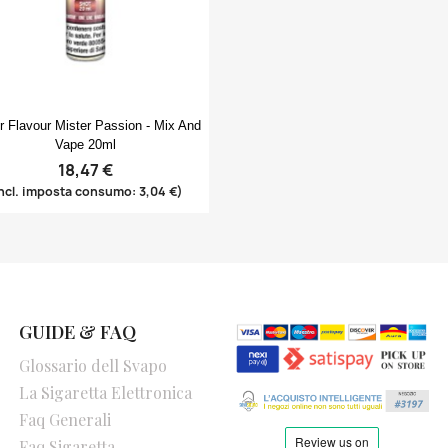
Anteprima

r Flavour Mister Passion - Mix And
Vape 20ml
18,47 €
ncl. imposta consumo: 3,04 €)
GUIDE & FAQ
Glossario dell Svapo
La Sigaretta Elettronica
Faq Generali
Faq Sigaretta