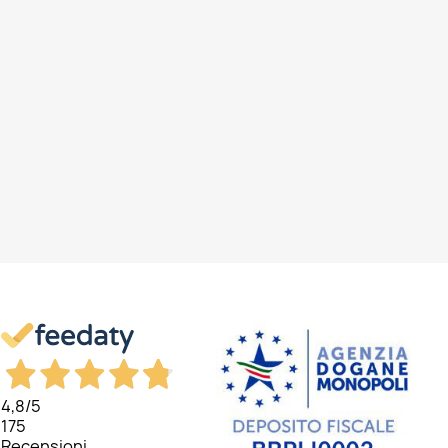
4,8
/5
175
Recensioni