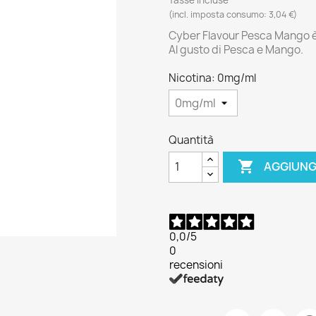
(incl. imposta consumo: 3,04 €)
Cyber Flavour Pesca Mango è 
Al gusto di Pesca e Mango.
Nicotina: 0mg/ml
Quantità

AGGIUNG
0,0
/5
0
recensioni