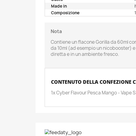
Made in
Composizione
Nota
Contiene un flacone Gorilla da 60ml co
da 10ml (ad esempio un nicobooster) e 3
diretta e in un ambiente fresco.
CONTENUTO DELLA CONFEZIONE C
A
C
1x Cyber Flavour Pesca Mango - Vape 
A
No
Dev
dei