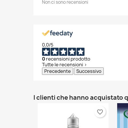
Non ci sono recensioni
add_circle_outline
0,0
/5
0
recensioni prodotto
Tutte le recensioni >
Precedente
Successivo
I clienti che hanno acquistat
favorite_border