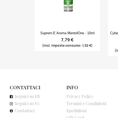
Anteprima

Suprem-E Aroma MentolOne - 10ml
Cybe
7,79 €
(incl. imposta consumo: 1,52 €)
(i
CONTATTACI
INFO
Seguici su FB
Privacy Policy
Seguici su IG
Termini e Condizioni
Contattaci
Spedizioni
Gift Card