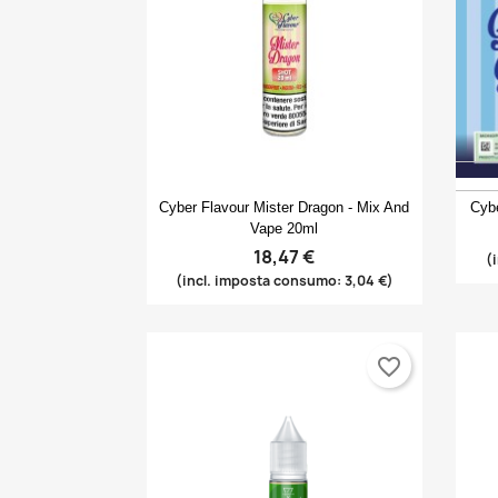
Anteprima

Cyber Flavour Mister Dragon - Mix And
Cybe
Vape 20ml
18,47 €
(
(incl. imposta consumo: 3,04 €)
favorite_border