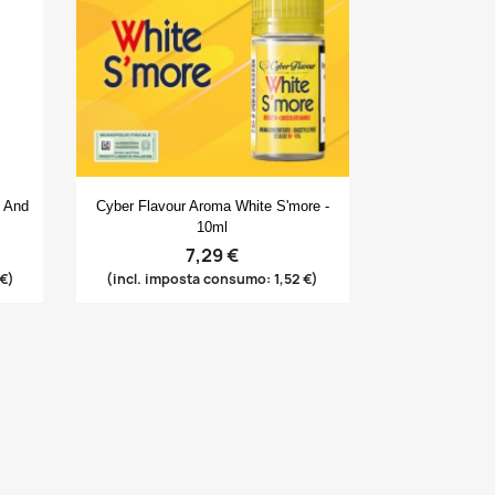
Anteprima

x And
Cyber Flavour Aroma White S'more -
10ml
7,29 €
 €)
(incl. imposta consumo: 1,52 €)