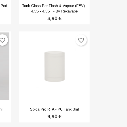
Anteprima

Pod -
Tank Glass Per Flash & Vapour (FEV) -
4.5S - 4.5S+ - By Rekavape
3,90 €
vorite_border
favorite_border
Anteprima

ml
Spica Pro RTA - PC Tank 3ml
9,90 €