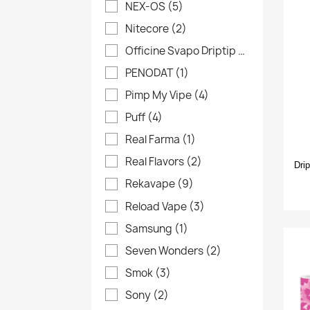
NEX-OS
(5)
add_circle_outline
Nitecore
(2)
Officine Svapo Driptip
(27)
PENODAT
(1)
Pimp My Vipe
(4)
Puff
(4)
Real Farma
(1)
Real Flavors
(2)
Dri
Rekavape
(9)
Reload Vape
(3)
Samsung
(1)
Seven Wonders
(2)
Smok
(3)
Sony
(2)