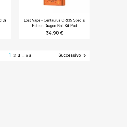
Anteprima

d Di
Lost Vape - Centaurus ORI35 Special
Edition Dragon Ball Kit Pod
34,90 €
1

Successivo
2
3
…
53