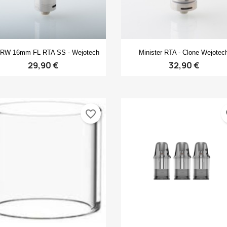
Anteprima
Anteprima


RW 16mm FL RTA SS - Wejotech
Minister RTA - Clone Wejotec
29,90 €
32,90 €
favorite_border
fa