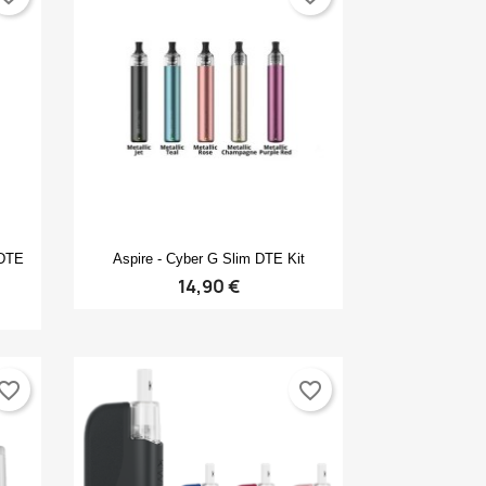
Anteprima

 DTE
Aspire - Cyber G Slim DTE Kit
14,90 €
vorite_border
favorite_border