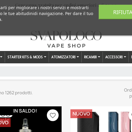
Consegna gratuita per ordini superiori a € 59,00
arti per migliorare i nostri servizi e mostrarti
RIFIUT
o le tue abitudinidi navigazione. Per dare il tuo
a.
STARTER KITS & MODS
ATOMIZZATORI
RICAMBI
ACCESSORI
Ord
no 1262 prodotti.
p
IN SALDO!
NUOVO
favorite_border
fa
OVO