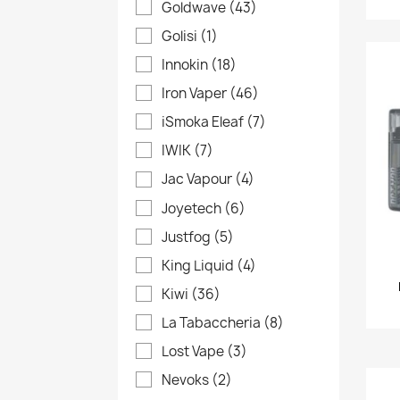
Goldwave
(43)
Golisi
(1)
Innokin
(18)
Iron Vaper
(46)
iSmoka Eleaf
(7)
IWIK
(7)
Jac Vapour
(4)
Joyetech
(6)
Justfog
(5)
King Liquid
(4)
Kiwi
(36)
C
A
(
La Tabaccheria
(8)
Lost Vape
(3)
No
Dev
A
((
Nevoks
(2)
dei