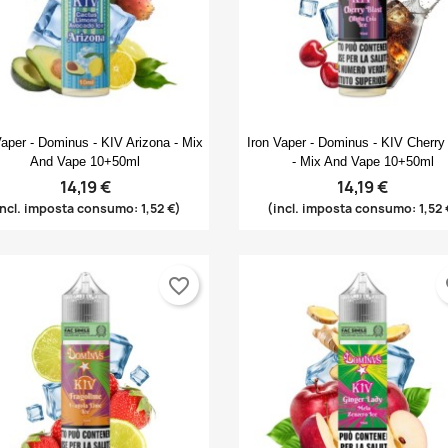
Anteprima
Anteprima


Vaper - Dominus - KIV Arizona - Mix
Iron Vaper - Dominus - KIV Cherry
And Vape 10+50ml
- Mix And Vape 10+50ml
14,19 €
14,19 €
incl. imposta consumo: 1,52 €)
(incl. imposta consumo: 1,52 
favorite_border
fa