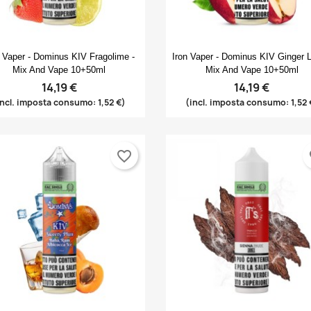
Anteprima
Anteprima


n Vaper - Dominus KIV Fragolime -
Iron Vaper - Dominus KIV Ginger L
Mix And Vape 10+50ml
Mix And Vape 10+50ml
14,19 €
14,19 €
incl. imposta consumo: 1,52 €)
(incl. imposta consumo: 1,52 
ggiungi alla lista dei desideri
rea lista dei desideri
ccedi
favorite_border
fa
(modalTitle))
me lista dei desideri
i avere effettuato l'accesso per salvare dei prodotti nella tua lista
confirmMessage))
 desideri.
((cancelText))
((modalDeleteText))
Annulla
Accedi
Annulla
Crea lista dei desideri
Create new list