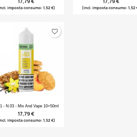
17,79 €
17,79 €
incl. imposta consumo: 1,52 €)
(incl. imposta consumo: 1,52 
favorite_border
Anteprima

1 - N.03 - Mix And Vape 10+50ml
17,79 €
incl. imposta consumo: 1,52 €)