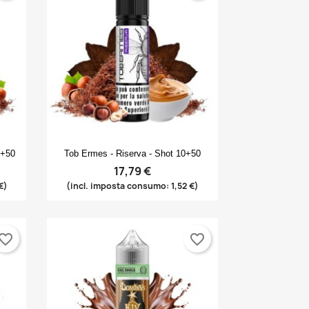
Anteprima

0+50
Tob Ermes - Riserva - Shot 10+50
17,79 €
€)
(incl. imposta consumo: 1,52 €)
vorite_border
favorite_border