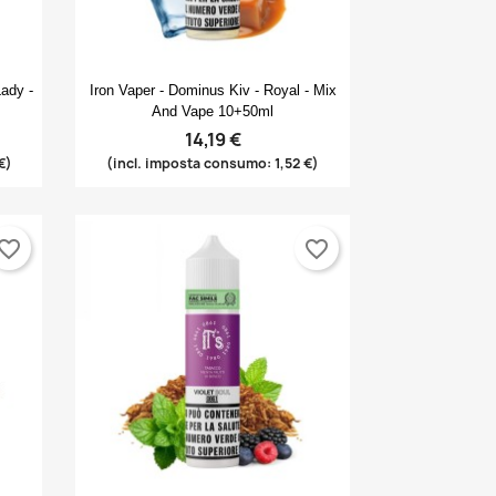
Anteprima

ady -
Iron Vaper - Dominus Kiv - Royal - Mix
And Vape 10+50ml
14,19 €
€)
(incl. imposta consumo: 1,52 €)
×
×
×
×
vorite_border
favorite_border