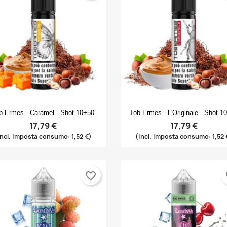
Anteprima
Anteprima


b Ermes - Caramel - Shot 10+50
Tob Ermes - L'Originale - Shot 1
17,79 €
17,79 €
incl. imposta consumo: 1,52 €)
(incl. imposta consumo: 1,52 
favorite_border
fa