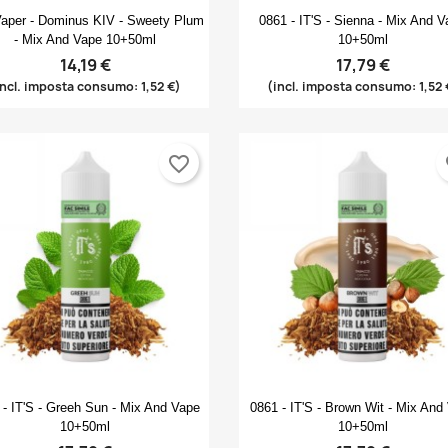
Anteprima
Anteprima


Vaper - Dominus KIV - Sweety Plum
0861 - IT'S - Sienna - Mix And 
- Mix And Vape 10+50ml
10+50ml
14,19 €
17,79 €
incl. imposta consumo: 1,52 €)
(incl. imposta consumo: 1,52 
favorite_border
fa
Anteprima
Anteprima


 - IT'S - Greeh Sun - Mix And Vape
0861 - IT'S - Brown Wit - Mix And
10+50ml
10+50ml