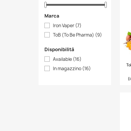
Marca
Iron Vaper
(7)
ToB (To Be Pharma)
(9)
Disponibilità
Available
(16)
To
In magazzino
(16)
(