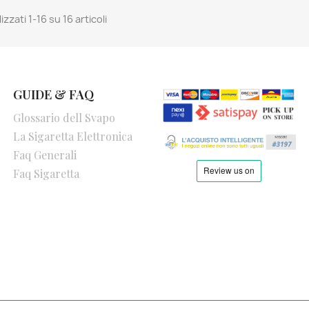
izzati 1-16 su 16 articoli
GUIDE & FAQ
Glossario dell Svapo
La Sigaretta Elettronica
Faq Generali
Faq Sigaretta