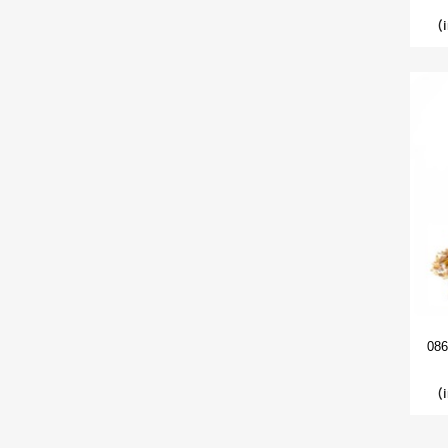
(
086
(