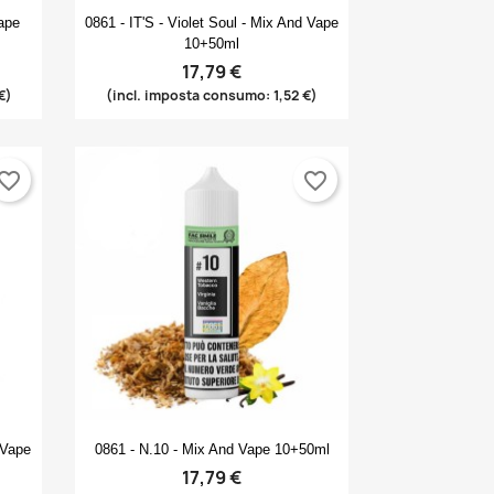
Anteprima

Vape
0861 - IT'S - Violet Soul - Mix And Vape
10+50ml
17,79 €
€)
(incl. imposta consumo: 1,52 €)
vorite_border
favorite_border
Anteprima

 Vape
0861 - N.10 - Mix And Vape 10+50ml
17,79 €