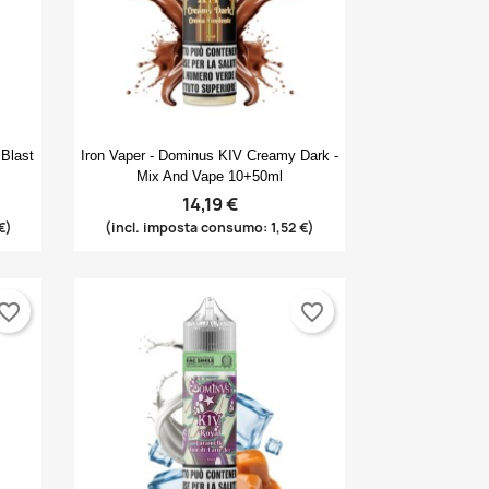
Anteprima

 Blast
Iron Vaper - Dominus KIV Creamy Dark -
Mix And Vape 10+50ml
14,19 €
€)
(incl. imposta consumo: 1,52 €)
vorite_border
favorite_border