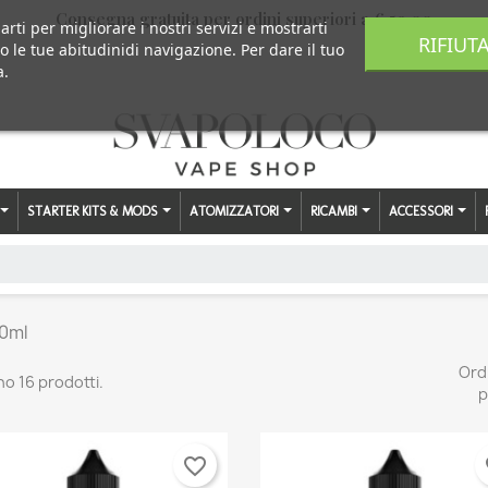
Consegna gratuita per ordini superiori a € 59,00
arti per migliorare i nostri servizi e mostrarti
RIFIUT
o le tue abitudinidi navigazione. Per dare il tuo
a.
STARTER KITS & MODS
ATOMIZZATORI
RICAMBI
ACCESSORI
50ml
Ord
no 16 prodotti.
p
favorite_border
fa