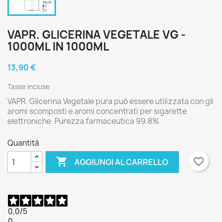
VAPR. GLICERINA VEGETALE VG -
1000ML IN 1000ML
13,90 €
Tasse incluse
VAPR. Glicerina Vegetale pura può essere utilizzata con gli
aromi scomposti e aromi concentrati per sigarette
elettroniche. Purezza farmaceutica 99.8%.
Quantità

favorite_border
AGGIUNGI AL CARRELLO
0,0
/5
0