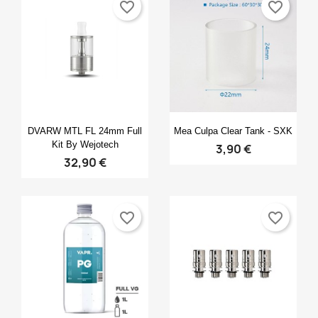
favorite_border
favorite_border
Anteprima
Anteprima


DVARW MTL FL 24mm Full
Mea Culpa Clear Tank - SXK
Kit By Wejotech
3,90 €
32,90 €
favorite_border
favorite_border