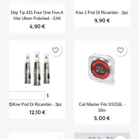
Anteprima
Anteprima


Drip Tip 415 Four One Five A
Kiwi 2 Pod Di Ricambio - 2pz
Vite Ultem Polished - SXK
9,90 €
4,90 €
favorite_border
favorite_border
1
Anteprima
Anteprima


voti
Kiwi Pod Di Ricambio - 3pz
Coil Master Filo SS316L -
10m
12,10 €
5,00 €