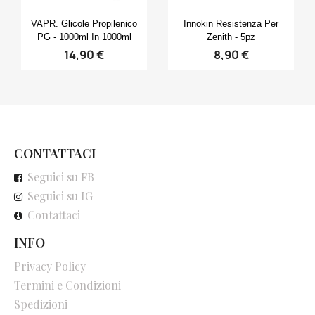
Anteprima
Anteprima


VAPR. Glicole Propilenico
Innokin Resistenza Per
PG - 1000ml In 1000ml
Zenith - 5pz
14,90 €
8,90 €
CONTATTACI
Seguici su FB
Seguici su IG
Contattaci
INFO
Privacy Policy
Termini e Condizioni
Spedizioni