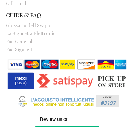
Gift Card
GUIDE & FAQ
Glossario dell Svapo
La Sigaretta Elettronica
Faq Generali
Faq Sigaretta