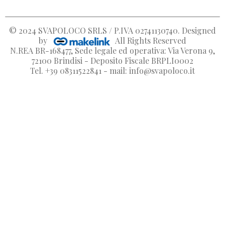
© 2024
SVAPOLOCO SRLS / P.IVA 02741130740
. Designed
by
All Rights Reserved
N.REA BR-168477, Sede legale ed operativa: Via Verona 9,
72100 Brindisi - Deposito Fiscale BRPLI0002
Tel. +39 08311522841 - mail: info@svapoloco.it
Crea lista dei desideri
Accedi
Nome lista dei desideri
Devi avere effettuato l'accesso per salvare dei prodotti nella
Aggiungi alla lista dei desideri
dei desideri.
Create new list
add_circle_outline
Annulla