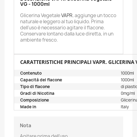
VG - 1000ml
Glicerina Vegetale
VAPR.
aggiunge un tocco
naturale e leggero al tuo liquido. Prima
dell'uso è necessario agitare il flacone.
Conservare lontano dalla luce diretta, in un
ambiente fresco.
CARATTERISTICHE PRINCIPALI VAPR. GLICERINA 
Contenuto
1000ml
Capacità del flacone
1000ml
Tipo di flacone
di plast
Gradi di Nicotina
0mg/ml
Composizione
Gliceri
Made in
Italy
Nota
Agitare prima dell’uso.