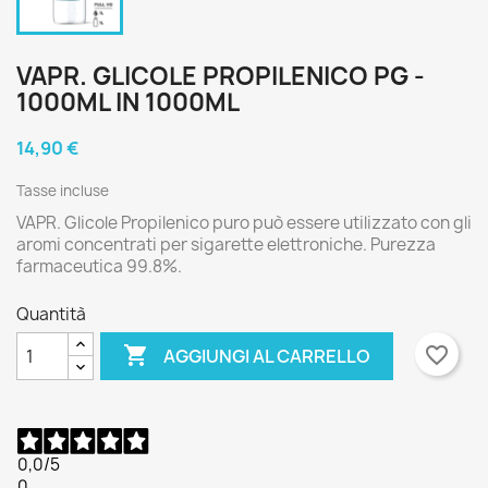
VAPR. GLICOLE PROPILENICO PG -
1000ML IN 1000ML
14,90 €
Tasse incluse
VAPR. Glicole Propilenico puro può essere utilizzato con gli
aromi concentrati per sigarette elettroniche. Purezza
farmaceutica 99.8%.
Quantità

favorite_border
AGGIUNGI AL CARRELLO
0,0
/5
0