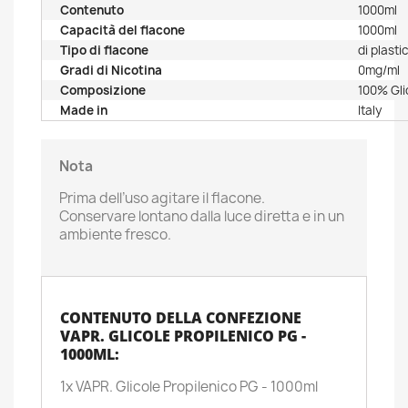
Contenuto
1000ml
Capacità del flacone
1000ml
Tipo di flacone
di plast
Gradi di Nicotina
0mg/ml
Composizione
100% Gli
Made in
Italy
Nota
Prima dell’uso agitare il flacone.
Conservare lontano dalla luce diretta e in un
ambiente fresco.
CONTENUTO DELLA CONFEZIONE
VAPR. GLICOLE PROPILENICO PG -
1000ML:
1x VAPR. Glicole Propilenico PG - 1000ml