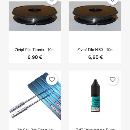
Anteprima
Anteprima


Zivipf Filo Titanio - 10m
Zivipf Filo Ni80 - 10m
6,90 €
6,90 €
favorite_border
favorite_border
Anteprima
Anteprima

