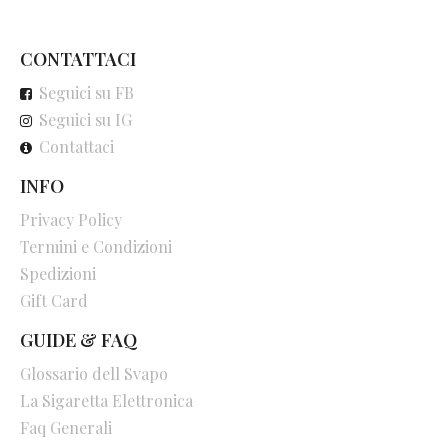
CONTATTACI
Seguici su FB
Seguici su IG
Contattaci
INFO
Privacy Policy
Termini e Condizioni
Spedizioni
Gift Card
GUIDE & FAQ
Glossario dell Svapo
La Sigaretta Elettronica
Faq Generali