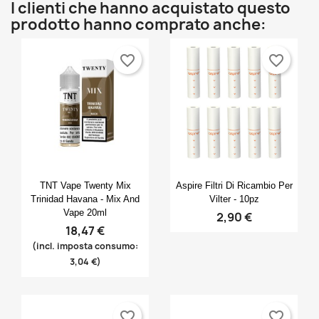
I clienti che hanno acquistato questo
prodotto hanno comprato anche:
favorite_border
favorite_border
Anteprima
Anteprima


TNT Vape Twenty Mix
Aspire Filtri Di Ricambio Per
Trinidad Havana - Mix And
Vilter - 10pz
Vape 20ml
2,90 €
18,47 €
(incl. imposta consumo:
3,04 €)
favorite_border
favorite_border