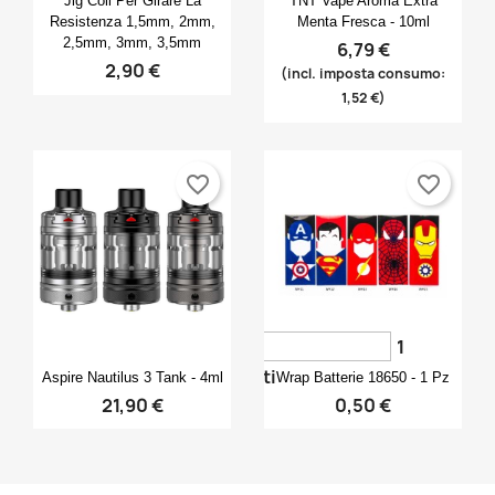
Jig Coil Per Girare La
TNT Vape Aroma Extra
Resistenza 1,5mm, 2mm,
Menta Fresca - 10ml
2,5mm, 3mm, 3,5mm
6,79 €
2,90 €
(incl. imposta consumo:
1,52 €)
favorite_border
favorite_border
1
Anteprima
Anteprima


voti
Aspire Nautilus 3 Tank - 4ml
Wrap Batterie 18650 - 1 Pz
21,90 €
0,50 €