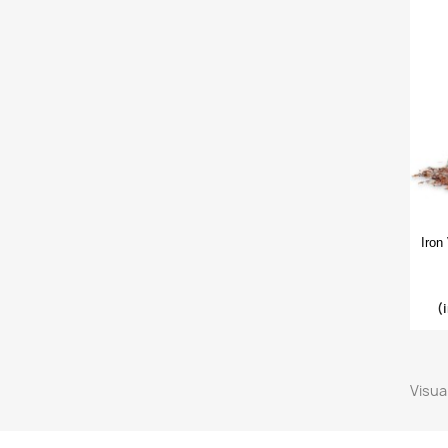
Iron
(
Visual