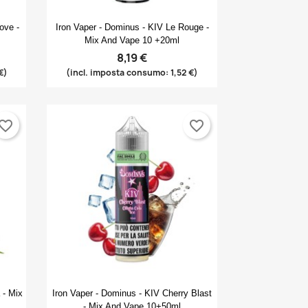
Anteprima

ove -
Iron Vaper - Dominus - KIV Le Rouge -
Mix And Vape 10 +20ml
8,19 €
€)
(incl. imposta consumo: 1,52 €)
×
×
×
vorite_border
favorite_border
×
Anteprima

 - Mix
Iron Vaper - Dominus - KIV Cherry Blast
- Mix And Vape 10+50ml