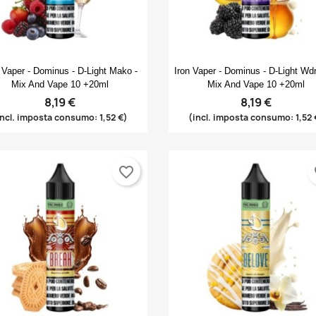
Anteprima
Anteprima


 Vaper - Dominus - D-Light Mako -
Iron Vaper - Dominus - D-Light Wdr
Mix And Vape 10 +20ml
Mix And Vape 10 +20ml
8,19 €
8,19 €
incl. imposta consumo: 1,52 €)
(incl. imposta consumo: 1,52 
favorite_border
fa