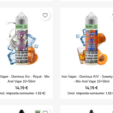
favorite_border
fa
Anteprima
Anteprima


 Vaper - Dominus Kiv - Royal - Mix
Iron Vaper - Dominus KIV - Sweet
And Vape 10+50ml
- Mix And Vape 10+50ml
14,19 €
14,19 €
incl. imposta consumo: 1,52 €)
(incl. imposta consumo: 1,52 
favorite_border
fa