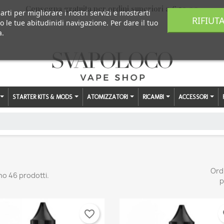
Consegna gratuita per ordini superiori a € 59,00
arti per migliorare i nostri servizi e mostrarti
RIFIUT
o le tue abitudinidi navigazione. Per dare il tuo
a.
STARTER KITS & MODS
ATOMIZZATORI
RICAMBI
ACCESSORI
Ord
no 46 prodotti.
p
favorite_border
fa