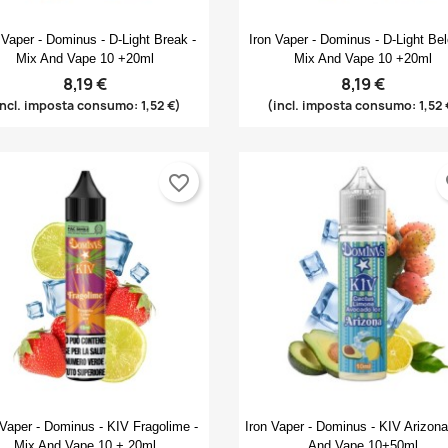
Anteprima
Anteprima


 Vaper - Dominus - D-Light Break -
Iron Vaper - Dominus - D-Light Bel
Mix And Vape 10 +20ml
Mix And Vape 10 +20ml
8,19 €
8,19 €
incl. imposta consumo: 1,52 €)
(incl. imposta consumo: 1,52 
rea lista dei desideri
ccedi
favorite_border
fa
(modalTitle))
me lista dei desideri
i avere effettuato l'accesso per salvare dei prodotti nella tua lista
ggiungi alla lista dei desideri
confirmMessage))
 desideri.
Create new list
((cancelText))
((modalDeleteText))
Annulla
Accedi
Annulla
Crea lista dei desideri
Anteprima
Anteprima


 Vaper - Dominus - KIV Fragolime -
Iron Vaper - Dominus - KIV Arizona
Mix And Vape 10 + 20ml
And Vape 10+50ml