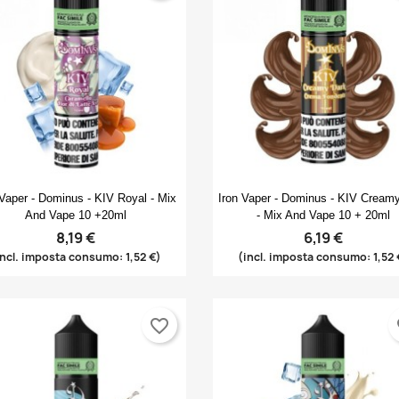
Anteprima
Anteprima


 Vaper - Dominus - KIV Royal - Mix
Iron Vaper - Dominus - KIV Cream
And Vape 10 +20ml
- Mix And Vape 10 + 20ml
8,19 €
6,19 €
incl. imposta consumo: 1,52 €)
(incl. imposta consumo: 1,52 
favorite_border
fa