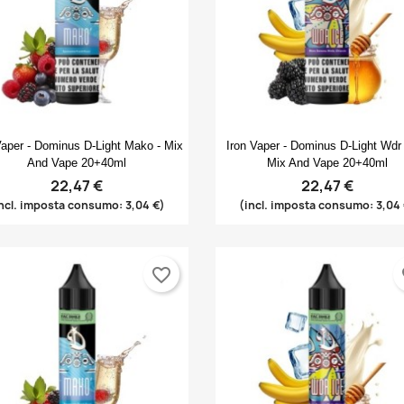
Anteprima
Anteprima


Vaper - Dominus D-Light Mako - Mix
Iron Vaper - Dominus D-Light Wdr 
And Vape 20+40ml
Mix And Vape 20+40ml
22,47 €
22,47 €
ncl. imposta consumo: 3,04 €)
(incl. imposta consumo: 3,04
favorite_border
fa