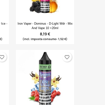
Anteprima

 Ice -
Iron Vaper - Dominus - D-Light Wdr - Mix
And Vape 10 +20ml
8,19 €
€)
(incl. imposta consumo: 1,52 €)
vorite_border
favorite_border