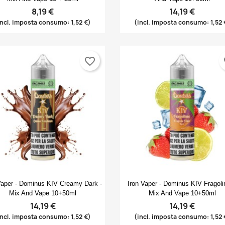
8,19 €
14,19 €
incl. imposta consumo: 1,52 €)
(incl. imposta consumo: 1,52 
favorite_border
fa
Anteprima
Anteprima


Vaper - Dominus KIV Creamy Dark -
Iron Vaper - Dominus KIV Fragoli
Mix And Vape 10+50ml
Mix And Vape 10+50ml
14,19 €
14,19 €
incl. imposta consumo: 1,52 €)
(incl. imposta consumo: 1,52 