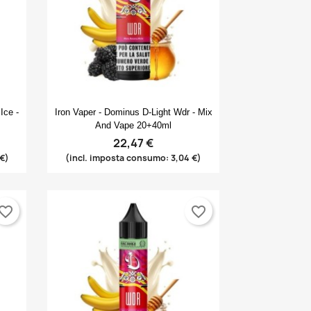
Anteprima

Ice -
Iron Vaper - Dominus D-Light Wdr - Mix
And Vape 20+40ml
22,47 €
 €)
(incl. imposta consumo: 3,04 €)
vorite_border
favorite_border