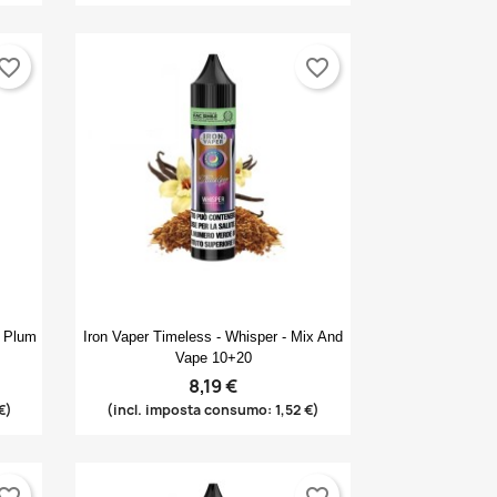
vorite_border
favorite_border
Anteprima

y Plum
Iron Vaper Timeless - Whisper - Mix And
Vape 10+20
8,19 €
€)
(incl. imposta consumo: 1,52 €)
vorite_border
favorite_border