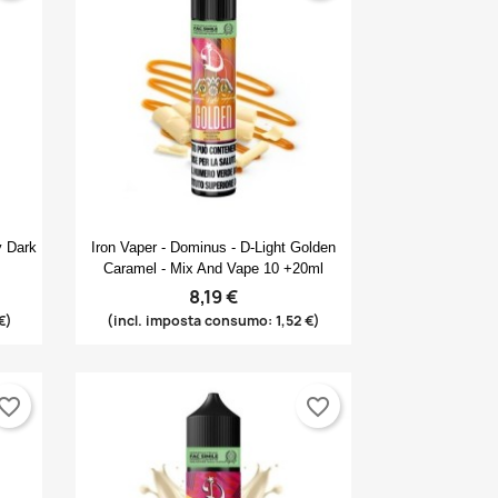
Anteprima

y Dark
Iron Vaper - Dominus - D-Light Golden
Caramel - Mix And Vape 10 +20ml
8,19 €
€)
(incl. imposta consumo: 1,52 €)
vorite_border
favorite_border