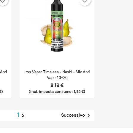
Anteprima

 And
Iron Vaper Timeless - Nashi - Mix And
Vape 10+20
8,19 €
€)
(incl. imposta consumo: 1,52 €)
1

Successivo
2