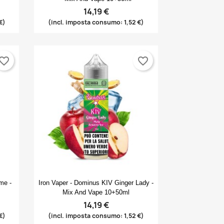
14,19 €
€)
(incl. imposta consumo: 1,52 €)
vorite_border
favorite_border
Anteprima

me -
Iron Vaper - Dominus KIV Ginger Lady -
Mix And Vape 10+50ml
14,19 €
€)
(incl. imposta consumo: 1,52 €)