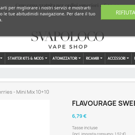
Consegna gratuita per ordini superiori a € 59,00
arti per migliorare i nostri servizi e mostrarti
RIFIUT
o le tue abitudinidi navigazione. Per dare il tuo
a.
STARTER KITS & MODS
ATOMIZZATORI
RICAMBI
ACCESSORI
ries - Mini Mix 10+10
FLAVOURAGE SWEET
6,79 €
Tasse incluse
(incl. imposta consumo: 1,52 €)