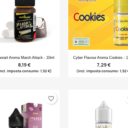
Anteprima
Anteprima


orart Aroma Marsh Attack - 10ml
Cyber Flavour Aroma Cookies - 
8,19 €
7,29 €
incl. imposta consumo: 1,52 €)
(incl. imposta consumo: 1,52 
favorite_border
fa