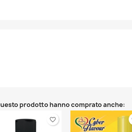
o questo prodotto hanno comprato anche:
favorite_border
fa