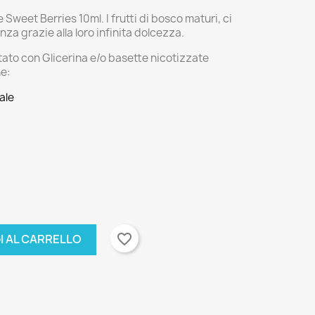
eet Berries 10ml. I frutti di bosco maturi, ci
a grazie alla loro infinita dolcezza.
tato con Glicerina e/o basette nicotizzate
ne:
ale
favorite_border
I AL CARRELLO