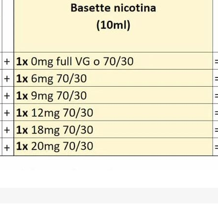
Annulla
Accedi
Annulla
Crea lista dei desideri
Create new list