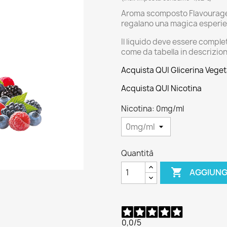
Aroma scomposto Flavourage Sw
regalano una magica esperienz
Il liquido deve essere comple
come da tabella in descrizio
Acquista QUI Glicerina Veget
Acquista QUI Nicotina
Nicotina: 0mg/ml
Quantità

AGGIUNG
0,0
/5