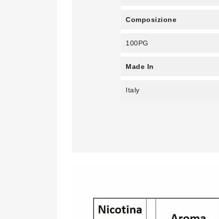
Composizione
100PG
Made In
Italy
A
C
A
No
Dev
dei