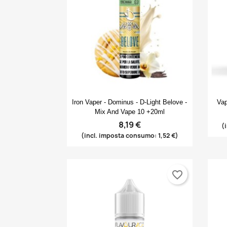
Anteprima

Iron Vaper - Dominus - D-Light Belove -
Vap
Mix And Vape 10 +20ml
8,19 €
(
(incl. imposta consumo: 1,52 €)
favorite_border