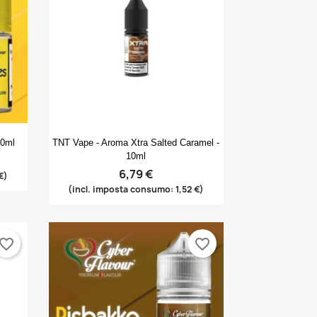
Anteprima

10ml
TNT Vape - Aroma Xtra Salted Caramel -
10ml
6,79 €
€)
(incl. imposta consumo: 1,52 €)
vorite_border
favorite_border