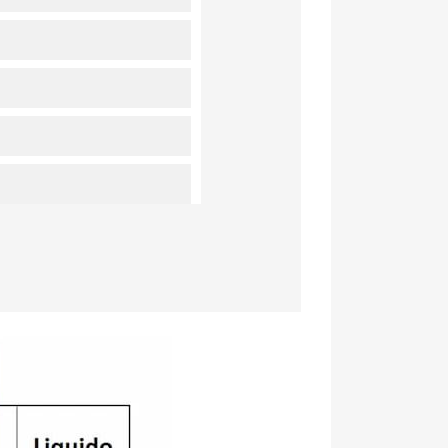
×
×
×