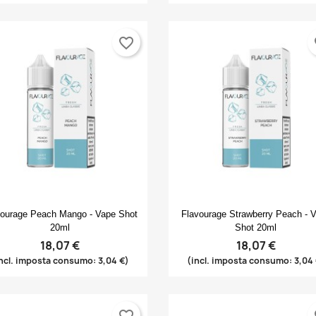
favorite_border
fa
Anteprima
Anteprima


vourage Peach Mango - Vape Shot
Flavourage Strawberry Peach - 
20ml
Shot 20ml
18,07 €
18,07 €
ncl. imposta consumo: 3,04 €)
(incl. imposta consumo: 3,04
favorite_border
fa