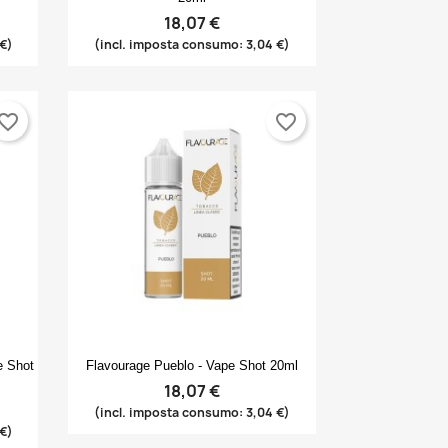
18,07 €
 €)
(incl. imposta consumo: 3,04 €)
vorite_border
favorite_border
Anteprima

e Shot
Flavourage Pueblo - Vape Shot 20ml
18,07 €
(incl. imposta consumo: 3,04 €)
 €)