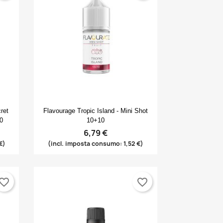
Anteprima

ret
Flavourage Tropic Island - Mini Shot
10
10+10
6,79 €
€)
(incl. imposta consumo: 1,52 €)
vorite_border
favorite_border