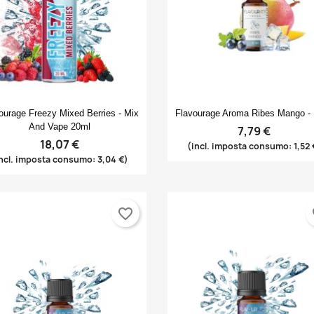
Anteprima
Anteprima


ourage Freezy Mixed Berries - Mix
Flavourage Aroma Ribes Mango -
And Vape 20ml
7,79 €
18,07 €
(incl. imposta consumo: 1,52 
ncl. imposta consumo: 3,04 €)
favorite_border
fa