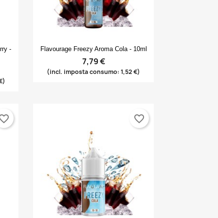
Anteprima

ry -
Flavourage Freezy Aroma Cola - 10ml
7,79 €
(incl. imposta consumo: 1,52 €)
€)
vorite_border
favorite_border