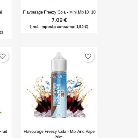
Anteprima

ni
Flavourage Freezy Cola - Mini Mix10+10
7,09 €
(incl. imposta consumo: 1,52 €)
€)
×
×
×
vorite_border
favorite_border
×
Anteprima

ruit
Flavourage Freezy Cola - Mix And Vape
20ml