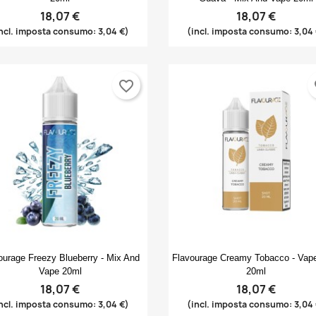
18,07 €
18,07 €
ncl. imposta consumo: 3,04 €)
(incl. imposta consumo: 3,04
favorite_border
fa
Anteprima
Anteprima


ourage Freezy Blueberry - Mix And
Flavourage Creamy Tobacco - Vap
Vape 20ml
20ml
18,07 €
18,07 €
ncl. imposta consumo: 3,04 €)
(incl. imposta consumo: 3,04