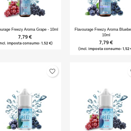
Anteprima
Anteprima


ourage Freezy Aroma Grape - 10ml
Flavourage Freezy Aroma Blueber
10ml
7,79 €
7,79 €
incl. imposta consumo: 1,52 €)
(incl. imposta consumo: 1,52 
favorite_border
fa