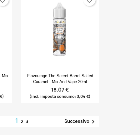
Anteprima

- Mix
Flavourage The Secret Barrel Salted
Caramel - Mix And Vape 20ml
18,07 €
 €)
(incl. imposta consumo: 3,04 €)
1

Successivo
2
3