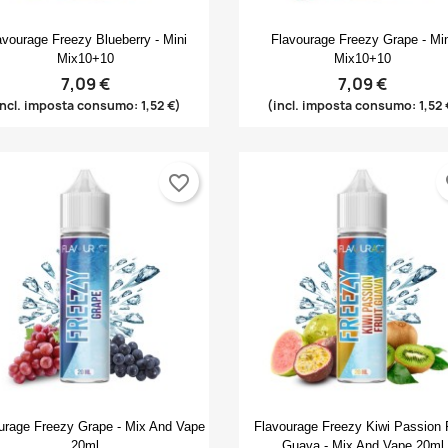
Anteprima
Anteprima


avourage Freezy Blueberry - Mini
Flavourage Freezy Grape - Mi
Mix10+10
Mix10+10
7,09 €
7,09 €
incl. imposta consumo: 1,52 €)
(incl. imposta consumo: 1,52 
rea lista dei desideri
ccedi
favorite_border
fa
(modalTitle))
me lista dei desideri
i avere effettuato l'accesso per salvare dei prodotti nella tua lista
ggiungi alla lista dei desideri
confirmMessage))
 desideri.
Create new list
((cancelText))
((modalDeleteText))
Annulla
Accedi
Annulla
Crea lista dei desideri
Anteprima
Anteprima


urage Freezy Grape - Mix And Vape
Flavourage Freezy Kiwi Passion F
20ml
Guava - Mix And Vape 20ml