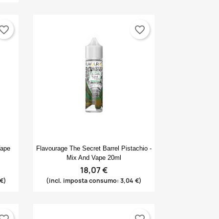
vorite_border
favorite_border
Anteprima

Vape
Flavourage The Secret Barrel Pistachio -
Mix And Vape 20ml
18,07 €
 €)
(incl. imposta consumo: 3,04 €)
vorite_border
favorite_border