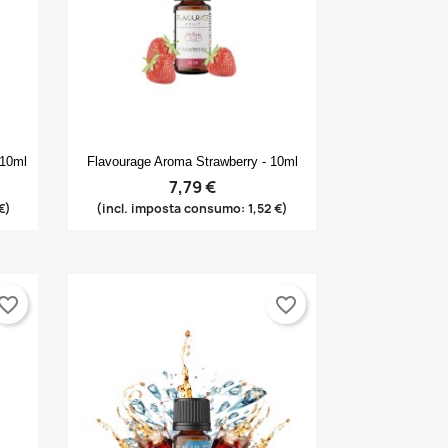
Anteprima

 10ml
Flavourage Aroma Strawberry - 10ml
7,79 €
€)
(incl. imposta consumo: 1,52 €)
vorite_border
favorite_border