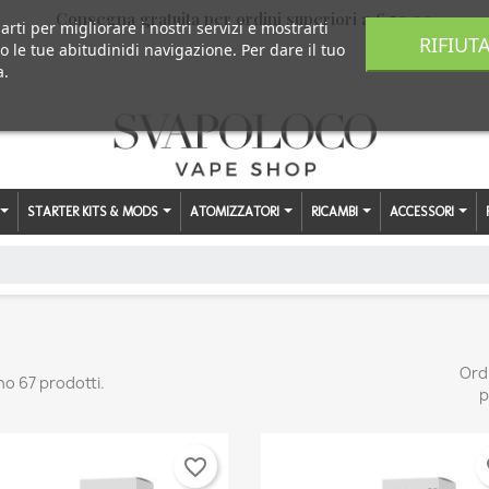
Consegna gratuita per ordini superiori a € 59,00
arti per migliorare i nostri servizi e mostrarti
RIFIUT
o le tue abitudinidi navigazione. Per dare il tuo
a.
STARTER KITS & MODS
ATOMIZZATORI
RICAMBI
ACCESSORI
Ord
no 67 prodotti.
p
favorite_border
fa