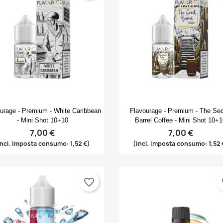
Anteprima
Anteprima


urage - Premium - White Caribbean
Flavourage - Premium - The Sec
- Mini Shot 10+10
Barrel Coffee - Mini Shot 10+
7,00 €
7,00 €
incl. imposta consumo: 1,52 €)
(incl. imposta consumo: 1,52 
favorite_border
fa