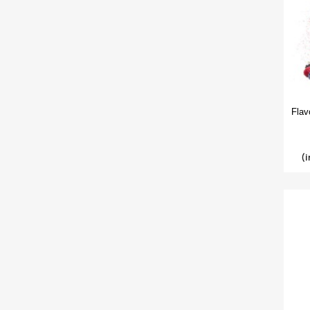
Flav
(i