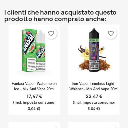
I clienti che hanno acquistato questo
prodotto hanno comprato anche:
favorite_border
favorite_border
Anteprima
Anteprima


Fantasi Vape - Watermelon
Iron Vaper Timeless Light -
Ice - Mix And Vape 20ml
Whisper - Mix And Vape 20ml
17,47 €
22,47 €
(incl. imposta consumo:
(incl. imposta consumo:
3,04 €)
3,04 €)