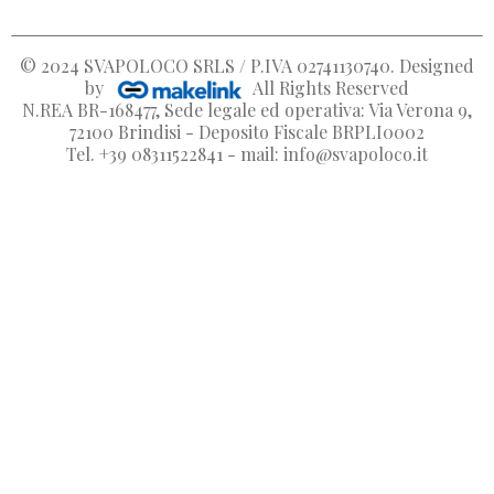
© 2024
SVAPOLOCO SRLS / P.IVA 02741130740
. Designed
by
All Rights Reserved
N.REA BR-168477, Sede legale ed operativa: Via Verona 9,
72100 Brindisi - Deposito Fiscale BRPLI0002
Tel. +39 08311522841 - mail: info@svapoloco.it
Crea lista dei desideri
Accedi
Nome lista dei desideri
Devi avere effettuato l'accesso per salvare dei prodotti nella
Aggiungi alla lista dei desideri
dei desideri.
Create new list
add_circle_outline
Annulla