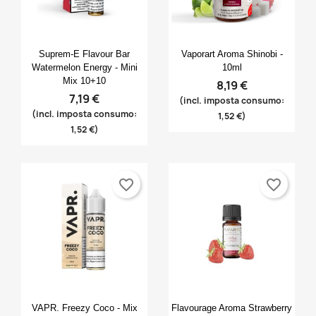
Anteprima
Anteprima


Suprem-E Flavour Bar
Vaporart Aroma Shinobi -
Watermelon Energy - Mini
10ml
Mix 10+10
8,19 €
7,19 €
(incl. imposta consumo:
(incl. imposta consumo:
1,52 €)
1,52 €)
favorite_border
favorite_border
Anteprima
Anteprima


VAPR. Freezy Coco - Mix
Flavourage Aroma Strawberry