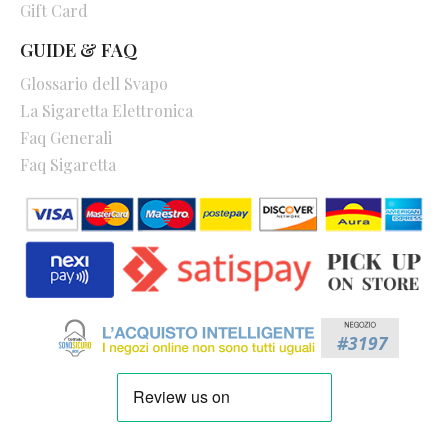
Gift Card
GUIDE & FAQ
Glossario dell Svapo
La Sigaretta Elettronica
Faq Generali
Faq Sigaretta