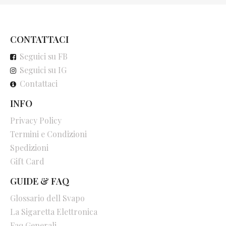
CONTATTACI
Seguici su FB
Seguici su IG
Contattaci
INFO
Privacy Policy
Termini e Condizioni
Spedizioni
Gift Card
GUIDE & FAQ
Glossario dell Svapo
La Sigaretta Elettronica
Faq Generali