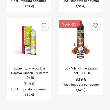
(incl. imposta consumo:
(incl. imposta consumo:
1,52 €)
1,52 €)
IN ARRIVO
favorite_border
favorite_border
Anteprima
Anteprima


Suprem-E Flavour Bar
Tob - Vibr - Time Lapse -
Papaya Dragon - Mini Mix
Shot 10 + 20
10+10
8,19 €
7,19 €
(incl. imposta consumo:
(incl. imposta consumo:
1,52 €)
1,52 €)