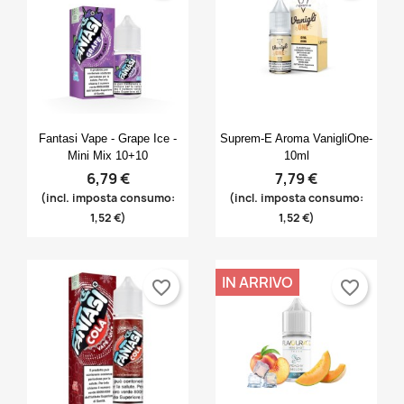
Anteprima
Anteprima


Fantasi Vape - Grape Ice -
Suprem-E Aroma VanigliOne-
Mini Mix 10+10
10ml
6,79 €
7,79 €
(incl. imposta consumo:
(incl. imposta consumo:
1,52 €)
1,52 €)
IN ARRIVO
favorite_border
favorite_border