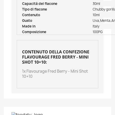
Capacità del flacone
30ml
Tipo di flacone
Chubby gorill
Contenuto
10ml
Gusto
Uva,Menta,An
Made in
Italy
Composizione
100PG
CONTENUTO DELLA CONFEZIONE
FLAVOURAGE FRED BERRY - MINI
SHOT 10+10:
1x Flavourage Fred Berry - Mini Shot
10+10