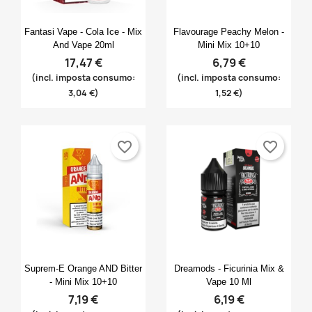
Anteprima
Anteprima


Fantasi Vape - Cola Ice - Mix
Flavourage Peachy Melon -
And Vape 20ml
Mini Mix 10+10
17,47 €
6,79 €
(incl. imposta consumo:
(incl. imposta consumo:
3,04 €)
1,52 €)
favorite_border
favorite_border
Anteprima
Anteprima


Suprem-E Orange AND Bitter
Dreamods - Ficurinia Mix &
- Mini Mix 10+10
Vape 10 Ml
7,19 €
6,19 €