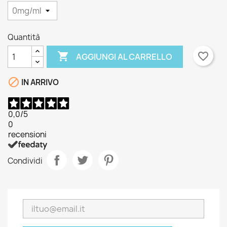
Quantità

favorite_border
AGGIUNGI AL CARRELLO

IN ARRIVO
0,0
/5
0
recensioni
Condividi