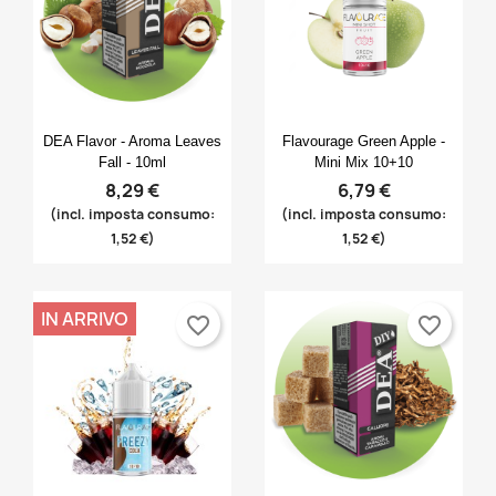
Anteprima
Anteprima


DEA Flavor - Aroma Leaves
Flavourage Green Apple -
Fall - 10ml
Mini Mix 10+10
8,29 €
6,79 €
(incl. imposta consumo:
(incl. imposta consumo:
1,52 €)
1,52 €)
IN ARRIVO
favorite_border
favorite_border