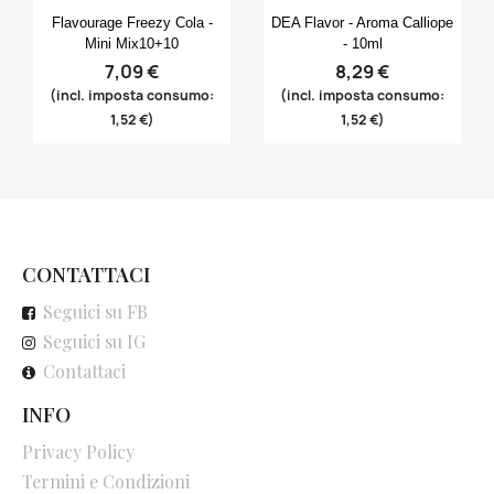
Anteprima
Anteprima


Flavourage Freezy Cola -
DEA Flavor - Aroma Calliope
Mini Mix10+10
- 10ml
7,09 €
8,29 €
(incl. imposta consumo:
(incl. imposta consumo:
1,52 €)
1,52 €)
CONTATTACI
Seguici su FB
Seguici su IG
Contattaci
INFO
Privacy Policy
Termini e Condizioni