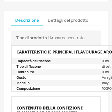
Descrizione
Dettagli del prodotto
Tipo di prodotto
| Aroma concentrato
CARATTERISTICHE PRINCIPALI FLAVOURAGE ARO
Capacità del flacone
10ml
Tipo di flacone
di vet
Contenuto
10ml
Gusto
Vanigl
Made in
Italy
Composizione
100PG
CONTENUTO DELLA CONFEZIONE