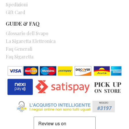
Spedizioni
Gift Card
GUIDE & FAQ
Glossario dell Svapo
La Sigaretta Elettronica
Faq Generali
Faq Sigaretta