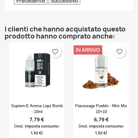
Precedente
Successivo
I clienti che hanno acquistato questo
prodotto hanno comprato anche:
IN ARRIVO
favorite_border
favorite_border
Anteprima
Anteprima


Suprem-E Aroma Liqui Bomb
Flavourage Pueblo - Mini Mix
- 10ml
10+10
7,79 €
6,79 €
(incl. imposta consumo:
(incl. imposta consumo:
1,52 €)
1,52 €)