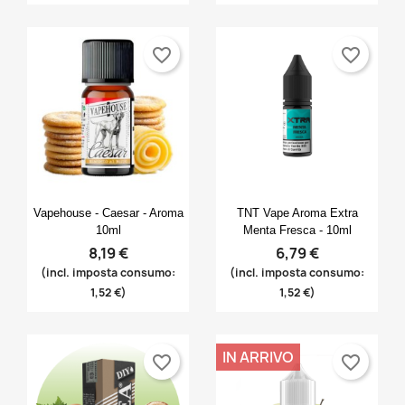
favorite_border
favorite_border
Anteprima
Anteprima


Vapehouse - Caesar - Aroma
TNT Vape Aroma Extra
10ml
Menta Fresca - 10ml
8,19 €
6,79 €
(incl. imposta consumo:
(incl. imposta consumo:
1,52 €)
1,52 €)
IN ARRIVO
favorite_border
favorite_border