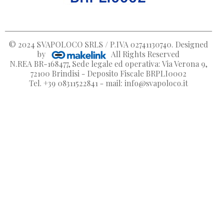
© 2024
SVAPOLOCO SRLS / P.IVA 02741130740
. Designed
by
All Rights Reserved
N.REA BR-168477, Sede legale ed operativa: Via Verona 9,
72100 Brindisi - Deposito Fiscale BRPLI0002
Tel. +39 08311522841 - mail: info@svapoloco.it
Crea lista dei desideri
Accedi
Nome lista dei desideri
Devi avere effettuato l'accesso per salvare dei prodotti nella
Aggiungi alla lista dei desideri
dei desideri.
Create new list
add_circle_outline