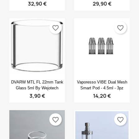
32,90 €
29,90 €
favorite_border
favorite_border
Anteprima
Anteprima


DVARW MTL FL 22mm Tank
Vaporesso VIBE Dual Mesh
Glass 5ml By Wejotech
Smart Pod - 4.5ml - 3pz
3,90 €
14,20 €
favorite_border
favorite_border