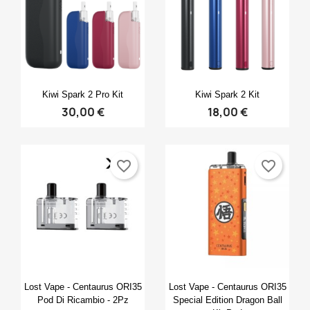
Anteprima
Anteprima


Kiwi Spark 2 Pro Kit
Kiwi Spark 2 Kit
30,00 €
18,00 €
favorite_border
favorite_border
Anteprima
Anteprima


Lost Vape - Centaurus ORI35
Lost Vape - Centaurus ORI35
Pod Di Ricambio - 2Pz
Special Edition Dragon Ball