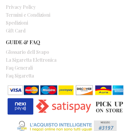
Privacy Policy
Termini e Condizioni
Spedizioni
Gift Card
GUIDE & FAQ
Glossario dell Svapo
La Sigaretta Elettronica
Faq Generali
Faq Sigaretta