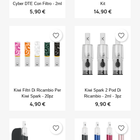
Cyber DTE Con Filtro - 2ml
Kit
5,90 €
14,90 €
favorite_border
favorite_border
Anteprima
Anteprima


Kiwi Filtri Di Ricambio Per
Kiwi Spark 2 Pod Di
Kiwi Spark - 20pz
Ricambio - 2ml - 3pz
4,90 €
9,90 €
favorite_border
favorite_border