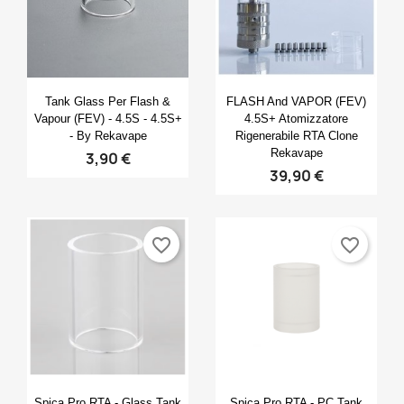
Anteprima
Anteprima


Tank Glass Per Flash &
FLASH And VAPOR (FEV)
Vapour (FEV) - 4.5S - 4.5S+
4.5S+ Atomizzatore
- By Rekavape
Rigenerabile RTA Clone
Rekavape
3,90 €
39,90 €
favorite_border
favorite_border
Anteprima
Anteprima


Spica Pro RTA - Glass Tank
Spica Pro RTA - PC Tank