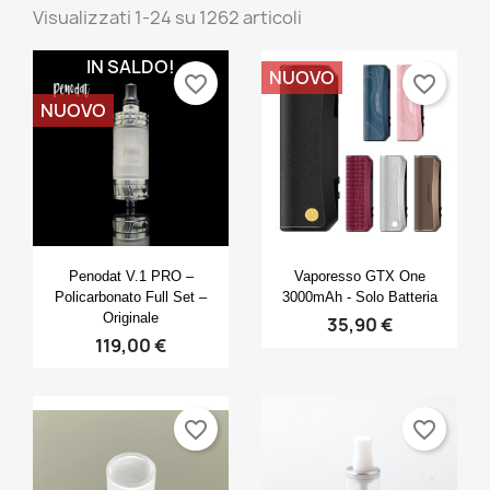
Visualizzati 1-24 su 1262 articoli
IN SALDO!
NUOVO
favorite_border
favorite_border
NUOVO
Anteprima
Anteprima


Penodat V.1 PRO –
Vaporesso GTX One
Policarbonato Full Set –
3000mAh - Solo Batteria
Originale
35,90 €
119,00 €
favorite_border
favorite_border