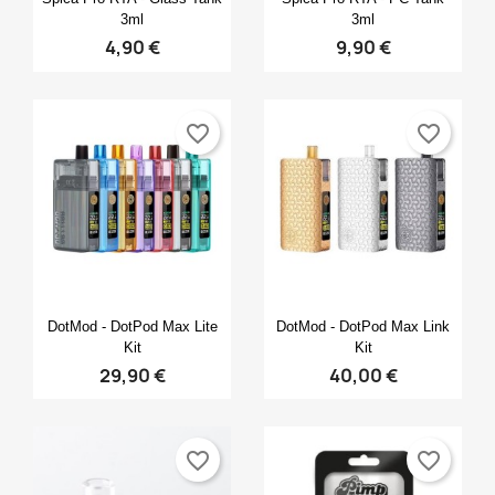
3ml
3ml
4,90 €
9,90 €
favorite_border
favorite_border
Anteprima
Anteprima


DotMod - DotPod Max Lite
DotMod - DotPod Max Link
Kit
Kit
29,90 €
40,00 €
favorite_border
favorite_border