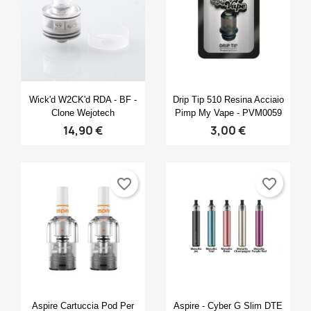
×
×
×
Crea lista dei desideri
((modalTitle))
Accedi
×
((confirmMessage))
Nome lista dei desideri
Devi avere effettuato l'accesso per salvare dei
Aggiungi alla lista dei desideri
prodotti nella tua lista dei desideri.
Anteprima
Anteprima


Wick'd W2CK'd RDA - BF -
Drip Tip 510 Resina Acciaio
Create new list
add_circle_outline
Clone Wejotech
Pimp My Vape - PVM0059
((cancelText))
14,90 €
3,00 €
Annulla
Accedi
((modalDeleteText))
Annulla
Crea lista dei desideri
favorite_border
favorite_border
Anteprima
Anteprima


Aspire Cartuccia Pod Per
Aspire - Cyber G Slim DTE