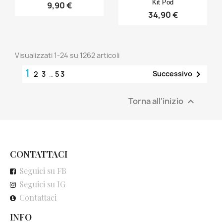
Kit Pod
9,90 €
34,90 €
Visualizzati 1-24 su 1262 articoli
1

Successivo
2
3
…
53
Torna all'inizio

CONTATTACI
Seguici su FB
Seguici su IG
Contattaci
INFO