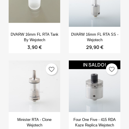
Anteprima
Anteprima


DVARW 16mm FL RTA Tank
DVARW 16mm FL RTA SS -
By Wejotech
Wejotech
3,90 €
29,90 €
IN SALDO!
favorite_border
favorite_border
Anteprima
Anteprima


Minister RTA - Clone
Four One Five - 415 RDA
Wejotech
Kaze Replica Wejotech