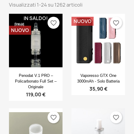
Visualizzati 1-24 su 1262 articoli
IN SALDO!
NUOVO
favorite_border
favorite_border
NUOVO
Anteprima
Anteprima


Penodat V.1 PRO –
Vaporesso GTX One
Policarbonato Full Set –
3000mAh - Solo Batteria
Originale
35,90 €
119,00 €
favorite_border
favorite_border