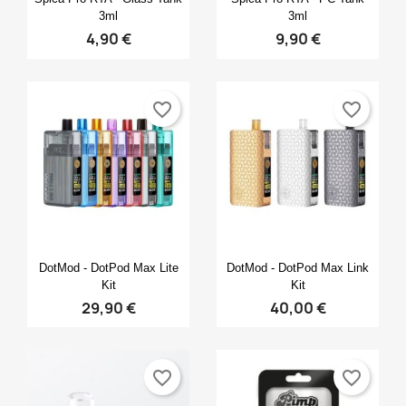
3ml
3ml
4,90 €
9,90 €
favorite_border
favorite_border
Anteprima
Anteprima


DotMod - DotPod Max Lite
DotMod - DotPod Max Link
Kit
Kit
29,90 €
40,00 €
favorite_border
favorite_border