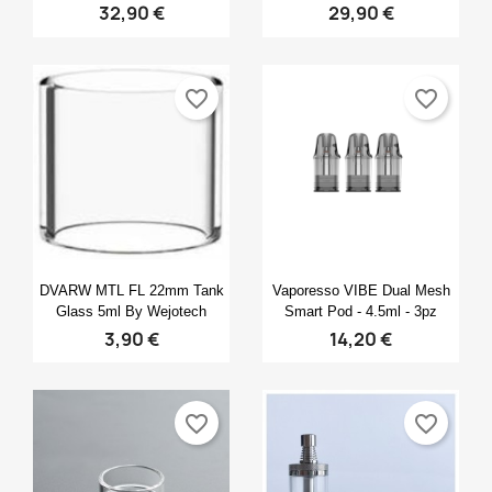
32,90 €
29,90 €
favorite_border
favorite_border
Anteprima
Anteprima


DVARW MTL FL 22mm Tank
Vaporesso VIBE Dual Mesh
Glass 5ml By Wejotech
Smart Pod - 4.5ml - 3pz
3,90 €
14,20 €
favorite_border
favorite_border