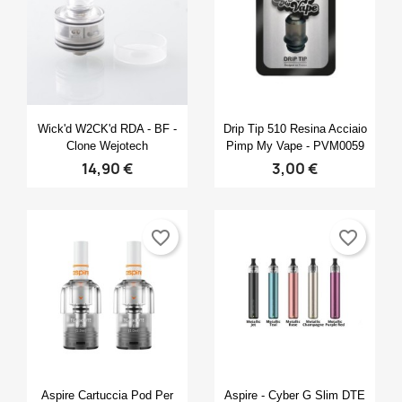
×
×
×
Crea lista dei desideri
((modalTitle))
Accedi
×
((confirmMessage))
Nome lista dei desideri
Devi avere effettuato l'accesso per salvare dei
Aggiungi alla lista dei desideri
prodotti nella tua lista dei desideri.
Anteprima
Anteprima


Wick'd W2CK'd RDA - BF -
Drip Tip 510 Resina Acciaio
Create new list
add_circle_outline
Clone Wejotech
Pimp My Vape - PVM0059
((cancelText))
14,90 €
3,00 €
Annulla
Accedi
((modalDeleteText))
Annulla
Crea lista dei desideri
favorite_border
favorite_border
Anteprima
Anteprima


Aspire Cartuccia Pod Per
Aspire - Cyber G Slim DTE