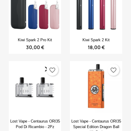
Anteprima
Anteprima


Kiwi Spark 2 Pro Kit
Kiwi Spark 2 Kit
30,00 €
18,00 €
favorite_border
favorite_border
Anteprima
Anteprima


Lost Vape - Centaurus ORI35
Lost Vape - Centaurus ORI35
Pod Di Ricambio - 2Pz
Special Edition Dragon Ball