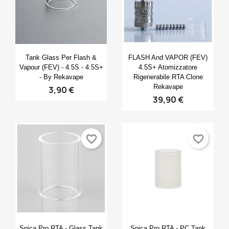
Anteprima
Anteprima


Tank Glass Per Flash &
FLASH And VAPOR (FEV)
Vapour (FEV) - 4.5S - 4.5S+
4.5S+ Atomizzatore
- By Rekavape
Rigenerabile RTA Clone
Rekavape
3,90 €
39,90 €
favorite_border
favorite_border
Anteprima
Anteprima


Spica Pro RTA - Glass Tank
Spica Pro RTA - PC Tank