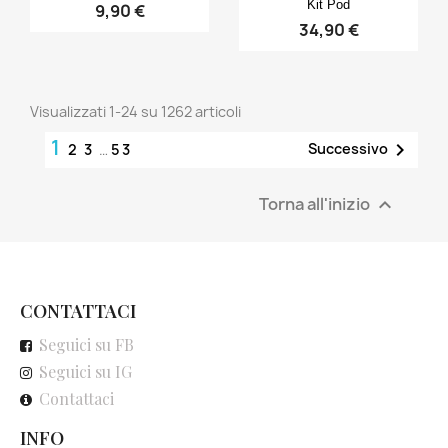
Kit Pod
9,90 €
34,90 €
Visualizzati 1-24 su 1262 articoli
1

Successivo
2
3
…
53
Torna all'inizio

CONTATTACI
Seguici su FB
Seguici su IG
Contattaci
INFO