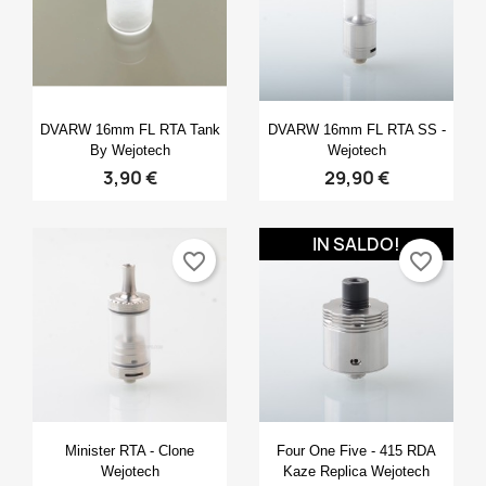
Anteprima
Anteprima


DVARW 16mm FL RTA Tank
DVARW 16mm FL RTA SS -
By Wejotech
Wejotech
3,90 €
29,90 €
IN SALDO!
favorite_border
favorite_border
Anteprima
Anteprima


Minister RTA - Clone
Four One Five - 415 RDA
Wejotech
Kaze Replica Wejotech