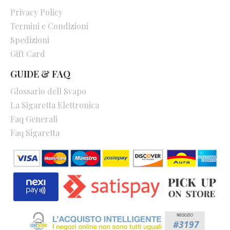
Privacy Policy
Termini e Condizioni
Spedizioni
Gift Card
GUIDE & FAQ
Glossario dell Svapo
La Sigaretta Elettronica
Faq Generali
Faq Sigaretta