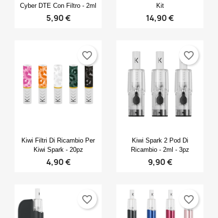
Cyber DTE Con Filtro - 2ml
Kit
5,90 €
14,90 €
favorite_border
favorite_border
Anteprima
Anteprima


Kiwi Filtri Di Ricambio Per
Kiwi Spark 2 Pod Di
Kiwi Spark - 20pz
Ricambio - 2ml - 3pz
4,90 €
9,90 €
favorite_border
favorite_border