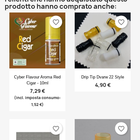
prodotto hanno comprato anche:
Create new list
add_circle_outline
Annulla
Accedi
Annulla
Crea lista dei desideri
favorite_border
favorite_border
Anteprima
Anteprima


Cyber Flavour Aroma Red
Drip Tip Dvarw 22 Style
Cigar - 10ml
4,90 €
7,29 €
(incl. imposta consumo:
1,52 €)
favorite_border
favorite_border