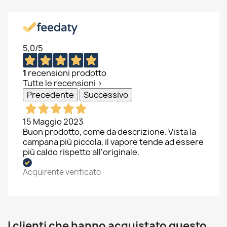
5,0
/5
1
recensioni prodotto
Tutte le recensioni >
Precedente
Successivo
15 Maggio 2023
Buon prodotto, come da descrizione. Vista la
campana più piccola, il vapore tende ad essere
più caldo rispetto all'originale.
×
Acquirente verificato
×
Crea lista dei desideri
Accedi
×
Nome lista dei desideri
Devi avere effettuato l'accesso per salvare dei
Aggiungi alla lista dei desideri
prodotti nella tua lista dei desideri.
I clienti che hanno acquistato questo