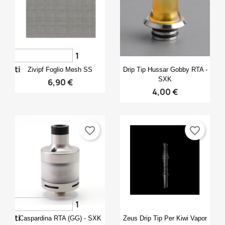
1
Anteprima
Anteprima


voti
Zivipf Foglio Mesh SS
Drip Tip Hussar Gobby RTA -
SXK
6,90 €
4,00 €
favorite_border
favorite_border
1
Anteprima
Anteprima


voti
Caspardina RTA (GG) - SXK
Zeus Drip Tip Per Kiwi Vapor