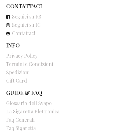
CONTATTACI
Seguici su FB
Seguici su IG
Contattaci
INFO
Privacy Policy
Termini e Condizioni
Spedizioni
Gift Card
GUIDE & FAQ
Glossario dell Svapo
La Sigaretta Elettronica
Faq Generali
Faq Sigaretta