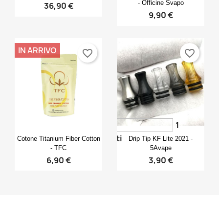
- Officine Svapo
36,90 €
9,90 €
IN ARRIVO
favorite_border
favorite_border
1
Anteprima
Anteprima


voti
Cotone Titanium Fiber Cotton
Drip Tip KF Lite 2021 -
- TFC
5Avape
6,90 €
3,90 €