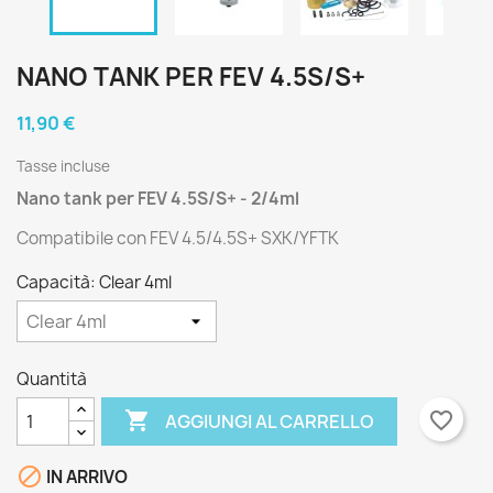
NANO TANK PER FEV 4.5S/S+
11,90 €
Tasse incluse
Nano tank per FEV 4.5S/S+ - 2/4ml
Compatibile con FEV 4.5/4.5S+ SXK/YFTK
Capacità: Clear 4ml
Quantità

favorite_border
AGGIUNGI AL CARRELLO

IN ARRIVO