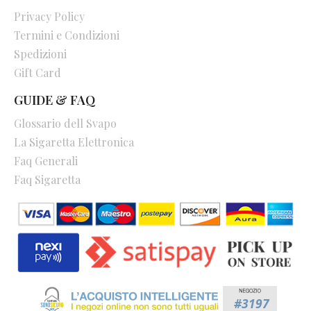
Privacy Policy
Termini e Condizioni
Spedizioni
Gift Card
GUIDE & FAQ
Glossario dell Svapo
La Sigaretta Elettronica
Faq Generali
Faq Sigaretta