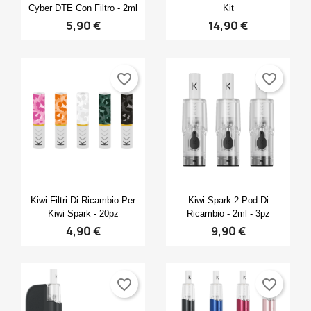
Cyber DTE Con Filtro - 2ml
Kit
5,90 €
14,90 €
favorite_border
favorite_border
Anteprima
Anteprima


Kiwi Filtri Di Ricambio Per
Kiwi Spark 2 Pod Di
Kiwi Spark - 20pz
Ricambio - 2ml - 3pz
4,90 €
9,90 €
favorite_border
favorite_border