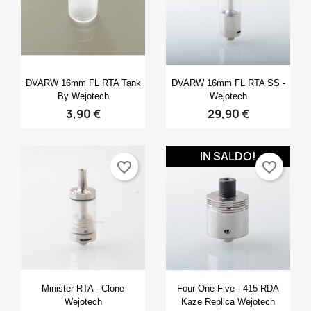
Anteprima
Anteprima


DVARW 16mm FL RTA Tank
DVARW 16mm FL RTA SS -
By Wejotech
Wejotech
3,90 €
29,90 €
IN SALDO!
favorite_border
favorite_border
Anteprima
Anteprima


Minister RTA - Clone
Four One Five - 415 RDA
Wejotech
Kaze Replica Wejotech