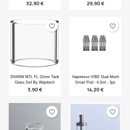
32,90 €
29,90 €
favorite_border
favorite_border
Anteprima
Anteprima


DVARW MTL FL 22mm Tank
Vaporesso VIBE Dual Mesh
Glass 5ml By Wejotech
Smart Pod - 4.5ml - 3pz
3,90 €
14,20 €
favorite_border
favorite_border