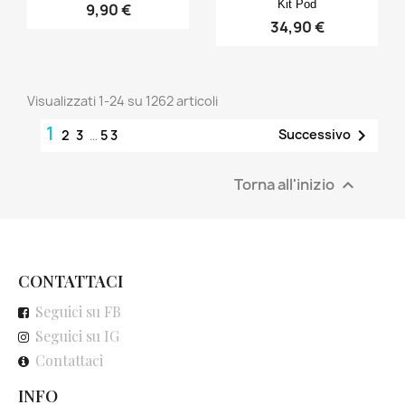
Kit Pod
9,90 €
34,90 €
Visualizzati 1-24 su 1262 articoli
1

Successivo
2
3
…
53
Torna all'inizio

CONTATTACI
Seguici su FB
Seguici su IG
Contattaci
INFO