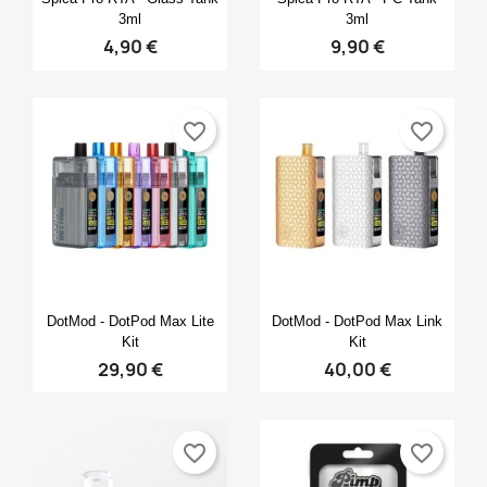
3ml
3ml
4,90 €
9,90 €
favorite_border
favorite_border
Anteprima
Anteprima


DotMod - DotPod Max Lite
DotMod - DotPod Max Link
Kit
Kit
29,90 €
40,00 €
favorite_border
favorite_border