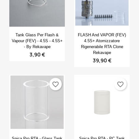
Anteprima
Anteprima


Tank Glass Per Flash &
FLASH And VAPOR (FEV)
Vapour (FEV) - 4.5S - 4.5S+
4.5S+ Atomizzatore
- By Rekavape
Rigenerabile RTA Clone
Rekavape
3,90 €
39,90 €
favorite_border
favorite_border
Anteprima
Anteprima


Spica Pro RTA - Glass Tank
Spica Pro RTA - PC Tank