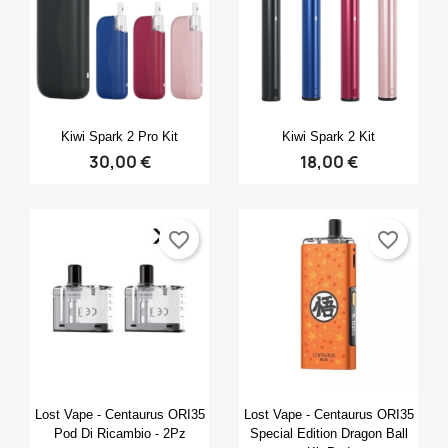
Anteprima
Anteprima


Kiwi Spark 2 Pro Kit
Kiwi Spark 2 Kit
30,00 €
18,00 €
favorite_border
favorite_border
Anteprima
Anteprima


Lost Vape - Centaurus ORI35
Lost Vape - Centaurus ORI35
Pod Di Ricambio - 2Pz
Special Edition Dragon Ball