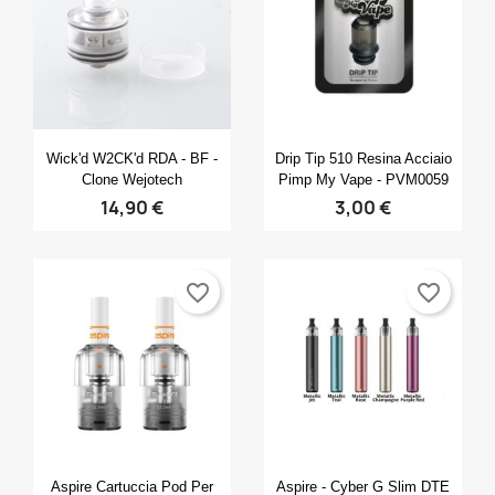
×
×
×
Crea lista dei desideri
((modalTitle))
Accedi
×
((confirmMessage))
Nome lista dei desideri
Devi avere effettuato l'accesso per salvare dei
Aggiungi alla lista dei desideri
prodotti nella tua lista dei desideri.
Anteprima
Anteprima


Wick'd W2CK'd RDA - BF -
Drip Tip 510 Resina Acciaio
Create new list
add_circle_outline
Clone Wejotech
Pimp My Vape - PVM0059
((cancelText))
14,90 €
3,00 €
Annulla
Accedi
((modalDeleteText))
Annulla
Crea lista dei desideri
favorite_border
favorite_border
Anteprima
Anteprima


Aspire Cartuccia Pod Per
Aspire - Cyber G Slim DTE