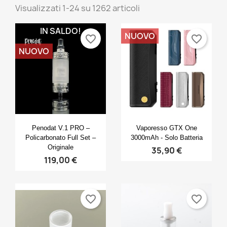
Visualizzati 1-24 su 1262 articoli
IN SALDO!
NUOVO
favorite_border
favorite_border
NUOVO
Anteprima
Anteprima


Penodat V.1 PRO –
Vaporesso GTX One
Policarbonato Full Set –
3000mAh - Solo Batteria
Originale
35,90 €
119,00 €
favorite_border
favorite_border