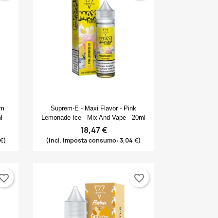
Anteprima

am
Suprem-E - Maxi Flavor - Pink
l
Lemonade Ice - Mix And Vape - 20ml
18,47 €
 €)
(incl. imposta consumo: 3,04 €)
vorite_border
favorite_border