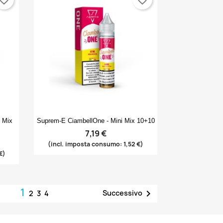
Anteprima

i Mix
Suprem-E CiambellOne - Mini Mix 10+10
7,19 €
(incl. imposta consumo: 1,52 €)
€)
1

Successivo
2
3
4