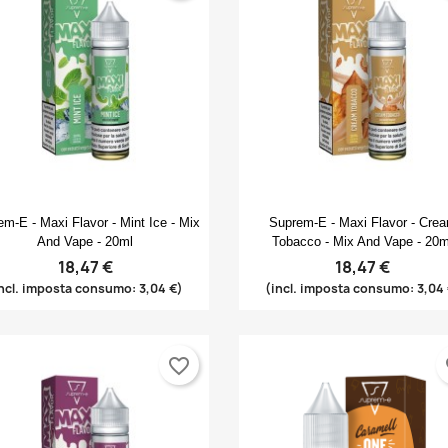
Anteprima
Anteprima


m-E - Maxi Flavor - Mint Ice - Mix
Suprem-E - Maxi Flavor - Cre
And Vape - 20ml
Tobacco - Mix And Vape - 20m
18,47 €
18,47 €
ncl. imposta consumo: 3,04 €)
(incl. imposta consumo: 3,04
favorite_border
fa