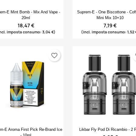
Anteprima
Anteprima


em-E Mint Bomb - Mix And Vape -
Suprem-E - One Biscottone - Coff
20ml
Mini Mix 10+10
18,47 €
7,19 €
ncl. imposta consumo: 3,04 €)
(incl. imposta consumo: 1,52 
rea lista dei desideri
ccedi
favorite_border
fa
(modalTitle))
me lista dei desideri
i avere effettuato l'accesso per salvare dei prodotti nella tua lista
ggiungi alla lista dei desideri
confirmMessage))
 desideri.
Create new list
((cancelText))
((modalDeleteText))
Annulla
Accedi
Annulla
Crea lista dei desideri
Anteprima
Anteprima


m-E Aroma First Pick Re-Brand Ice
Likbar Fly Pod Di Ricambio - 2 
- 10ml