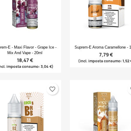
Anteprima
Anteprima


rem-E - Maxi Flavor - Grape Ice -
Suprem-E Aroma Caramellone - 
Mix And Vape - 20ml
7,79 €
18,47 €
(incl. imposta consumo: 1,52 
ncl. imposta consumo: 3,04 €)
favorite_border
fa