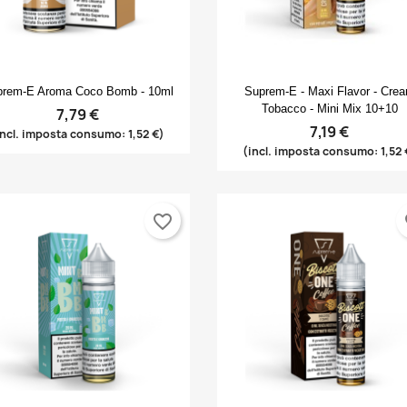
Anteprima
Anteprima


prem-E Aroma Coco Bomb - 10ml
Suprem-E - Maxi Flavor - Cre
Tobacco - Mini Mix 10+10
7,79 €
7,19 €
incl. imposta consumo: 1,52 €)
(incl. imposta consumo: 1,52 
favorite_border
fa