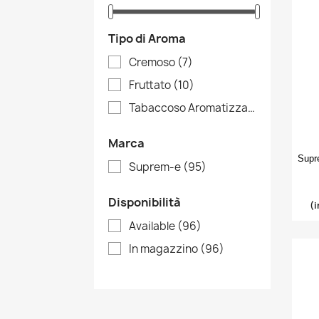
Tipo di Aroma
Cremoso
(7)
Fruttato
(10)
Tabaccoso Aromatizzato
(4)
Marca
Supre
Suprem-e
(95)
Disponibilità
(i
Available
(96)
In magazzino
(96)