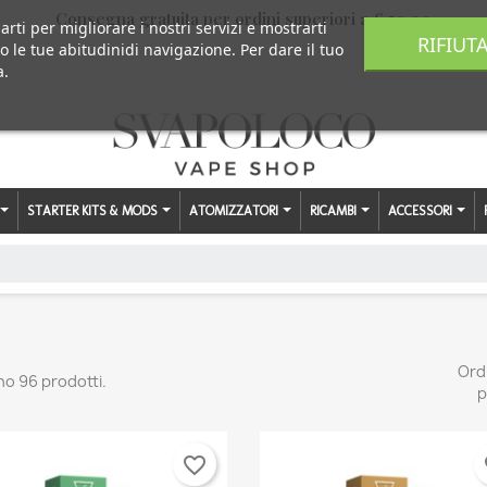
Consegna gratuita per ordini superiori a € 59,00
arti per migliorare i nostri servizi e mostrarti
RIFIUT
o le tue abitudinidi navigazione. Per dare il tuo
a.
STARTER KITS & MODS
ATOMIZZATORI
RICAMBI
ACCESSORI
Ord
no 96 prodotti.
p
favorite_border
fa