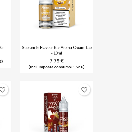
Anteprima

10ml
Suprem-E Flavour Bar Aroma Cream Tab
- 10ml
7,79 €
€)
(incl. imposta consumo: 1,52 €)
vorite_border
favorite_border