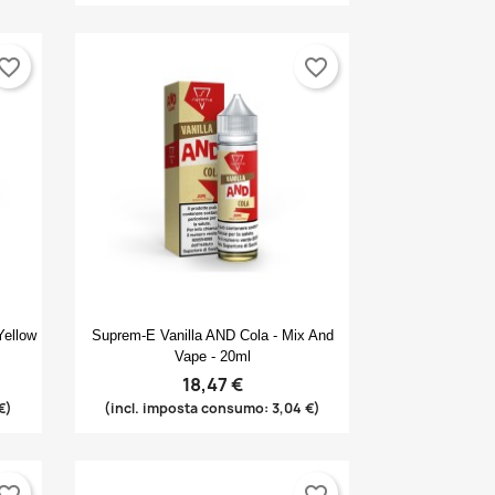
vorite_border
favorite_border
Anteprima

Yellow
Suprem-E Vanilla AND Cola - Mix And
Vape - 20ml
18,47 €
€)
(incl. imposta consumo: 3,04 €)
vorite_border
favorite_border