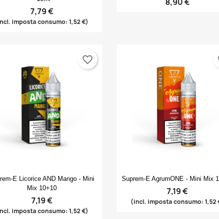
8,90 €
7,79 €
incl. imposta consumo: 1,52 €)
favorite_border
fa
Anteprima
Anteprima


rem-E Licorice AND Mango - Mini
Suprem-E AgrumONE - Mini Mix 
Mix 10+10
7,19 €
7,19 €
(incl. imposta consumo: 1,52 
incl. imposta consumo: 1,52 €)