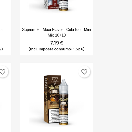
Anteprima

am
Suprem-E - Maxi Flavor - Cola Ice - Mini
Mix 10+10
7,19 €
€)
(incl. imposta consumo: 1,52 €)
vorite_border
favorite_border