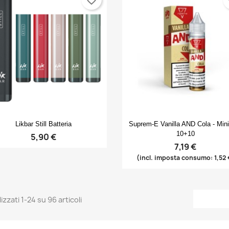
Anteprima
Anteprima


Likbar Still Batteria
Suprem-E Vanilla AND Cola - Min
10+10
5,90 €
7,19 €
(incl. imposta consumo: 1,52 
izzati 1-24 su 96 articoli