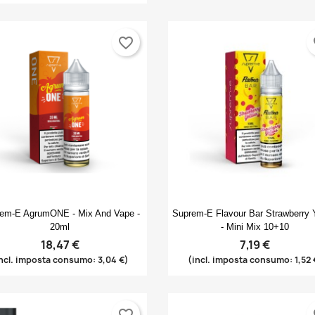
favorite_border
fa
Anteprima
Anteprima


em-E AgrumONE - Mix And Vape -
Suprem-E Flavour Bar Strawberry 
20ml
- Mini Mix 10+10
18,47 €
7,19 €
ncl. imposta consumo: 3,04 €)
(incl. imposta consumo: 1,52 
favorite_border
fa