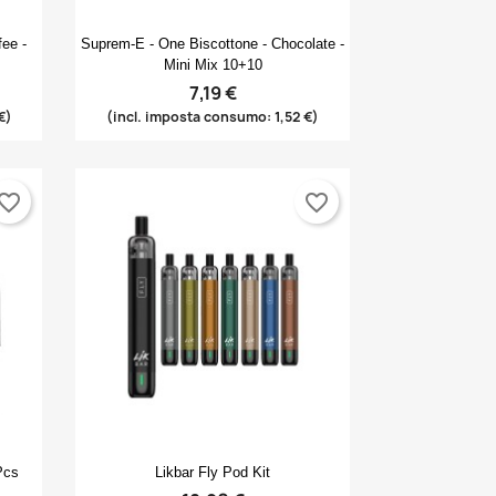
Anteprima

ee -
Suprem-E - One Biscottone - Chocolate -
Mini Mix 10+10
7,19 €
€)
(incl. imposta consumo: 1,52 €)
×
×
×
vorite_border
favorite_border
×
Anteprima

Pcs
Likbar Fly Pod Kit