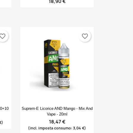
18,90 €
vorite_border
favorite_border
Anteprima

10+10
Suprem-E Licorice AND Mango - Mix And
Vape - 20ml
18,47 €
€)
(incl. imposta consumo: 3,04 €)