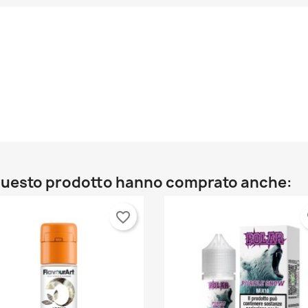
o questo prodotto hanno comprato anche:
favorite_border
fa