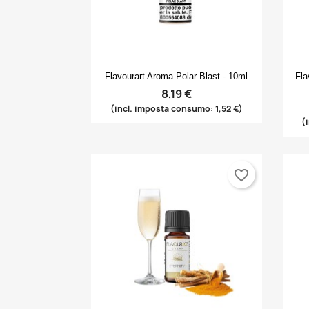
Anteprima

Flavourart Aroma Polar Blast - 10ml
Fla
8,19 €
(incl. imposta consumo: 1,52 €)
(
favorite_border