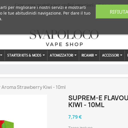
Consegna gratuita per ordini superiori a € 59,00
arti per migliorare i nostri servizi e mostrarti
RIFIUT
o le tue abitudinidi navigazione. Per dare il tuo
a.
STARTER KITS & MODS
ATOMIZZATORI
RICAMBI
ACCESSORI
 Aroma Strawberry Kiwi - 10ml
SUPREM-E FLAVO
KIWI - 10ML
7,79 €
Tasse incluse