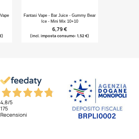
Anteprima

 Vape
Fantasi Vape - Bar Juice - Gummy Bear
Ice - Mini Mix 10+10
6,79 €
€)
(incl. imposta consumo: 1,52 €)
4,8
/5
175
Recensioni