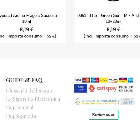
Anteprima
Anteprima


vourart Aroma Fragola Succosa -
0861 - IT'S - Greeh Sun - Mix And
10ml
10+20ml
8,19 €
8,19 €
incl. imposta consumo: 1,52 €)
(incl. imposta consumo: 1,52 
GUIDE & FAQ
Glossario dell Svapo
La Sigaretta Elettronica
Faq Generali
Faq Sigaretta