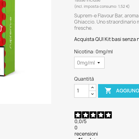
(incl. imposta consumo: 1,52 €)
Suprem-e Flavour Bar, aroma c
Ghiaccio. Uno straordinario m
fresche.
Acquista QUI Kit basi senza 
Nicotina: 0mg/ml
Quantità

AGGIUNG
0,0
/5
0
recensioni