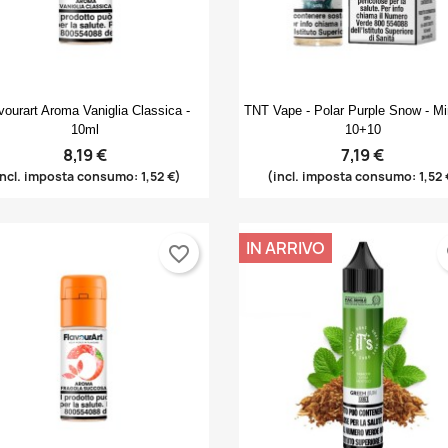
Anteprima
Anteprima


vourart Aroma Vaniglia Classica -
TNT Vape - Polar Purple Snow - Mi
10ml
10+10
8,19 €
7,19 €
incl. imposta consumo: 1,52 €)
(incl. imposta consumo: 1,52 
IN ARRIVO
favorite_border
fa