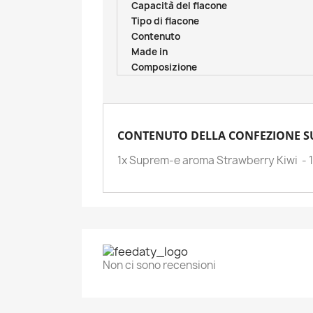
Capacità del flacone
Tipo di flacone
Contenuto
Made in
Composizione
CONTENUTO DELLA CONFEZIONE SU
1x Suprem-e aroma Strawberry Kiwi - 
C
A
No
Dev
A
dei
Non ci sono recensioni
add_circle_outline