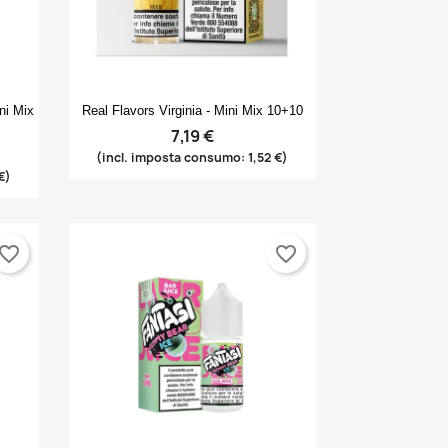
Anteprima

ni Mix
Real Flavors Virginia - Mini Mix 10+10
7,19 €
(incl. imposta consumo: 1,52 €)
€)
vorite_border
favorite_border