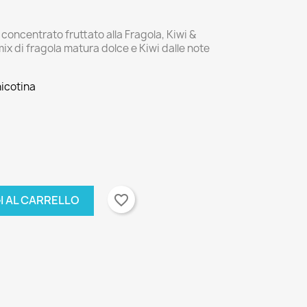
oncentrato fruttato alla Fragola, Kiwi &
ix di fragola matura dolce e Kiwi dalle note
nicotina
favorite_border
I AL CARRELLO