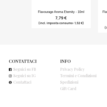
Anteprima

Flavourage Aroma Eternity - 10ml
Fla
7,79 €
(incl. imposta consumo: 1,52 €)
(
CONTATTACI
INFO
Seguici su FB
Privacy Policy
Seguici su IG
Termini e Condizioni
Contattaci
Spedizioni
Gift Card