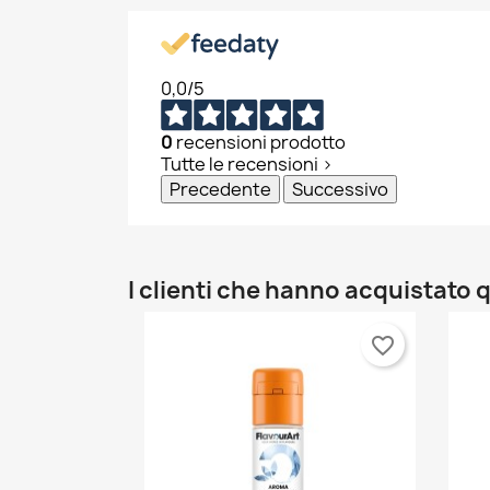
0,0
/5
0
recensioni prodotto
Tutte le recensioni >
Precedente
Successivo
I clienti che hanno acquistat
favorite_border