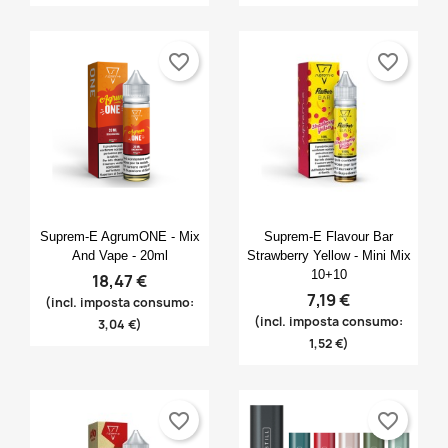
favorite_border
favorite_border
Anteprima
Anteprima


Suprem-E AgrumONE - Mix
Suprem-E Flavour Bar
And Vape - 20ml
Strawberry Yellow - Mini Mix
10+10
18,47 €
7,19 €
(incl. imposta consumo:
(incl. imposta consumo:
3,04 €)
1,52 €)
favorite_border
favorite_border