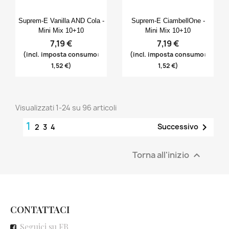
Anteprima
Anteprima


Suprem-E Vanilla AND Cola -
Suprem-E CiambellOne -
Mini Mix 10+10
Mini Mix 10+10
7,19 €
7,19 €
(incl. imposta consumo:
(incl. imposta consumo:
1,52 €)
1,52 €)
Visualizzati 1-24 su 96 articoli
1

Successivo
2
3
4
Torna all'inizio

CONTATTACI
Seguici su FB