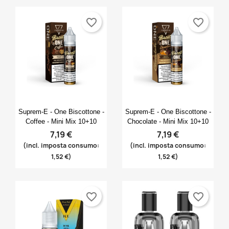
favorite_border
favorite_border
Anteprima
Anteprima


Suprem-E - One Biscottone -
Suprem-E - One Biscottone -
Coffee - Mini Mix 10+10
Chocolate - Mini Mix 10+10
7,19 €
7,19 €
(incl. imposta consumo:
(incl. imposta consumo:
1,52 €)
1,52 €)
favorite_border
favorite_border