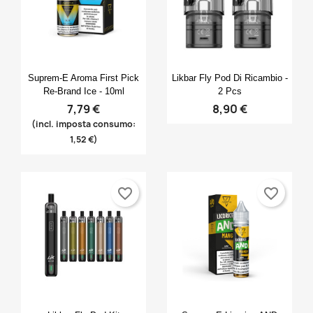
Anteprima
Anteprima


Suprem-E Aroma First Pick
Likbar Fly Pod Di Ricambio -
Re-Brand Ice - 10ml
2 Pcs
7,79 €
8,90 €
(incl. imposta consumo:
1,52 €)
favorite_border
favorite_border
×
×
×
Crea lista dei desideri
((modalTitle))
Accedi
×
((confirmMessage))
Nome lista dei desideri
Devi avere effettuato l'accesso per salvare dei
Aggiungi alla lista dei desideri
prodotti nella tua lista dei desideri.
Create new list
add_circle_outline
((cancelText))
Anteprima
Anteprima

