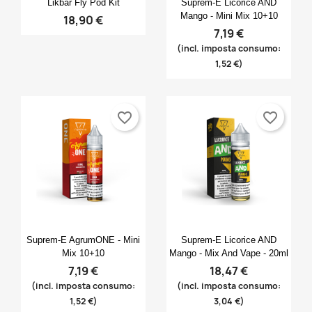
Likbar Fly Pod Kit
Suprem-E Licorice AND
Annulla
Accedi
Mango - Mini Mix 10+10
18,90 €
((modalDeleteText))
Annulla
Crea lista dei desideri
7,19 €
(incl. imposta consumo:
1,52 €)
favorite_border
favorite_border
Anteprima
Anteprima


Suprem-E AgrumONE - Mini
Suprem-E Licorice AND
Mix 10+10
Mango - Mix And Vape - 20ml
7,19 €
18,47 €
(incl. imposta consumo:
(incl. imposta consumo:
1,52 €)
3,04 €)