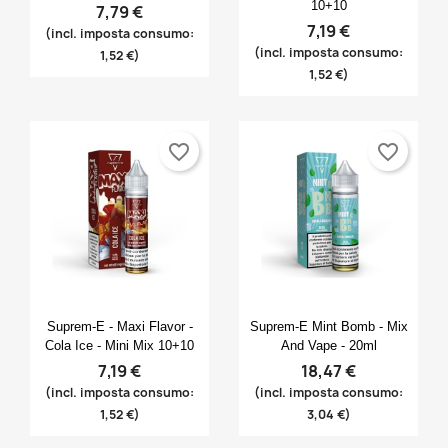
10+10
7,79 €
7,19 €
(incl. imposta consumo:
(incl. imposta consumo:
1,52 €)
1,52 €)
favorite_border
favorite_border
Anteprima
Anteprima


Suprem-E - Maxi Flavor -
Suprem-E Mint Bomb - Mix
Cola Ice - Mini Mix 10+10
And Vape - 20ml
7,19 €
18,47 €
(incl. imposta consumo:
(incl. imposta consumo:
1,52 €)
3,04 €)