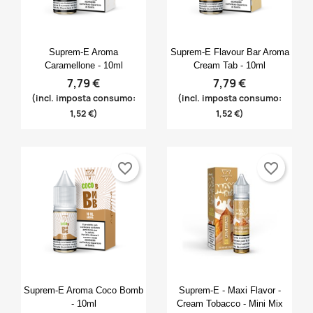
Anteprima
Anteprima


Suprem-E Aroma
Suprem-E Flavour Bar Aroma
Caramellone - 10ml
Cream Tab - 10ml
7,79 €
7,79 €
(incl. imposta consumo:
(incl. imposta consumo:
1,52 €)
1,52 €)
favorite_border
favorite_border
Anteprima
Anteprima


Suprem-E Aroma Coco Bomb
Suprem-E - Maxi Flavor -
- 10ml
Cream Tobacco - Mini Mix