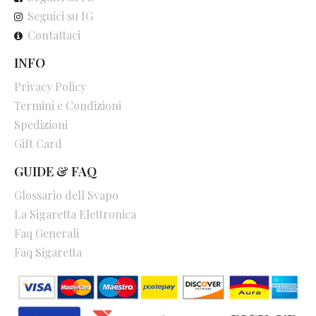
Seguici su IG
Contattaci
INFO
Privacy Policy
Termini e Condizioni
Spedizioni
Gift Card
GUIDE & FAQ
Glossario dell Svapo
La Sigaretta Elettronica
Faq Generali
Faq Sigaretta