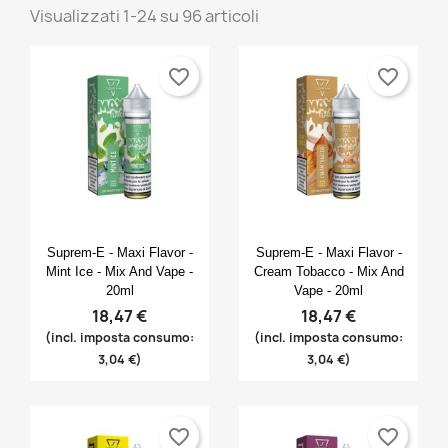
Visualizzati 1-24 su 96 articoli
favorite_border
favorite_border
Anteprima
Anteprima


Suprem-E - Maxi Flavor -
Suprem-E - Maxi Flavor -
Mint Ice - Mix And Vape -
Cream Tobacco - Mix And
20ml
Vape - 20ml
18,47 €
18,47 €
(incl. imposta consumo:
(incl. imposta consumo:
3,04 €)
3,04 €)
favorite_border
favorite_border