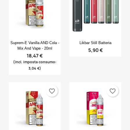
Anteprima
Anteprima


Suprem-E Vanilla AND Cola -
Likbar Still Batteria
Mix And Vape - 20ml
5,90 €
18,47 €
(incl. imposta consumo:
3,04 €)
favorite_border
favorite_border