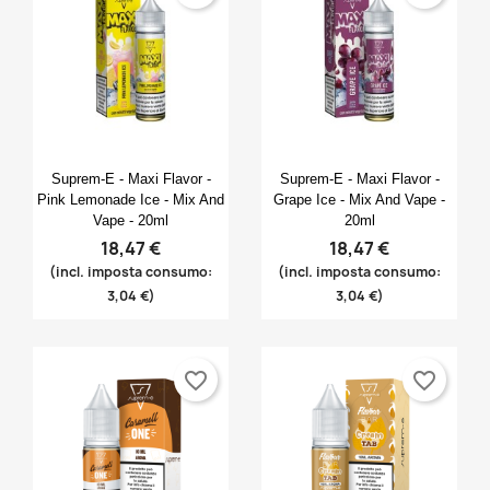
Anteprima
Anteprima


Suprem-E - Maxi Flavor -
Suprem-E - Maxi Flavor -
Pink Lemonade Ice - Mix And
Grape Ice - Mix And Vape -
Vape - 20ml
20ml
18,47 €
18,47 €
(incl. imposta consumo:
(incl. imposta consumo:
3,04 €)
3,04 €)
favorite_border
favorite_border