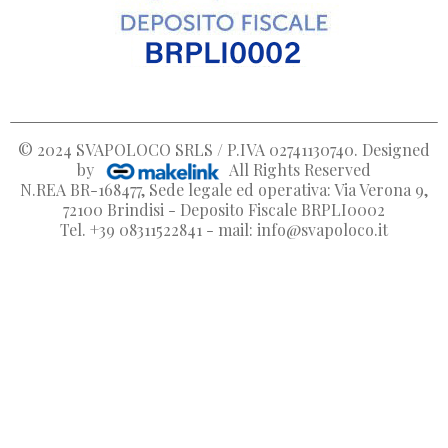
© 2024
SVAPOLOCO SRLS / P.IVA 02741130740
. Designed
by
All Rights Reserved
N.REA BR-168477, Sede legale ed operativa: Via Verona 9,
72100 Brindisi - Deposito Fiscale BRPLI0002
Tel. +39 08311522841 - mail: info@svapoloco.it
Crea lista dei desideri
Accedi
Nome lista dei desideri
Devi avere effettuato l'accesso per salvare dei prodotti nella