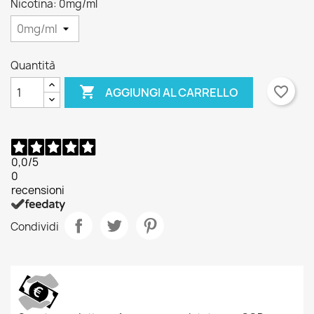
Nicotina: 0mg/ml
Quantità

favorite_border
AGGIUNGI AL CARRELLO
0,0
/5
0
recensioni
Condividi