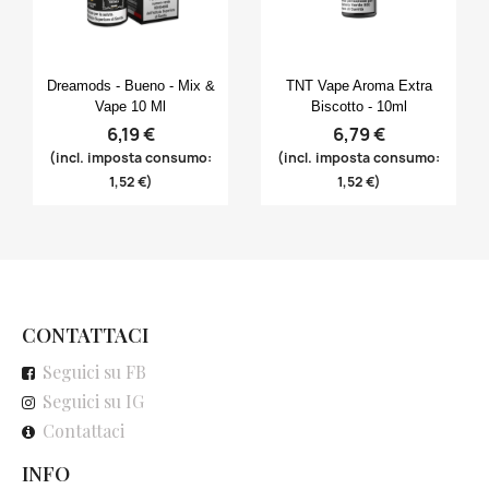
Anteprima
Anteprima


Dreamods - Bueno - Mix &
TNT Vape Aroma Extra
Vape 10 Ml
Biscotto - 10ml
6,19 €
6,79 €
(incl. imposta consumo:
(incl. imposta consumo:
1,52 €)
1,52 €)
CONTATTACI
Seguici su FB
Seguici su IG
Contattaci
INFO