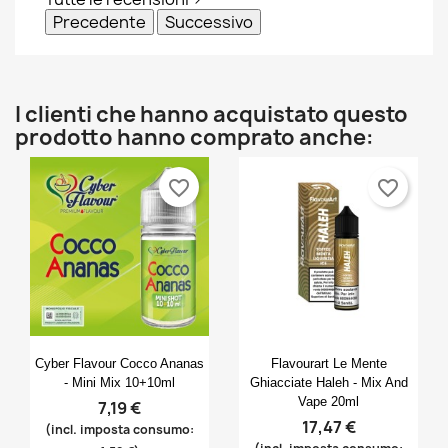
Precedente
Successivo
I clienti che hanno acquistato questo
prodotto hanno comprato anche:
favorite_border
favorite_border
Anteprima
Anteprima


Cyber Flavour Cocco Ananas
Flavourart Le Mente
- Mini Mix 10+10ml
Ghiacciate Haleh - Mix And
Vape 20ml
7,19 €
17,47 €
(incl. imposta consumo: