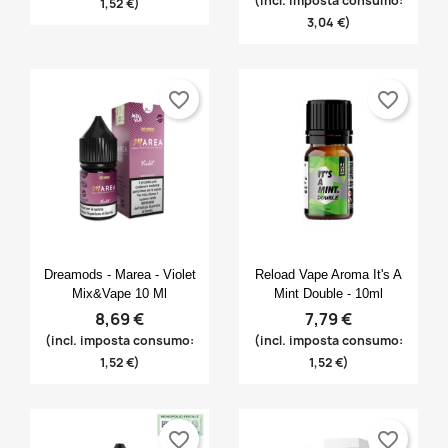
(incl. imposta consumo:
1,52 €)
3,04 €)
favorite_border
favorite_border
Anteprima
Anteprima


Dreamods - Marea - Violet
Reload Vape Aroma It's A
Mix&Vape 10 Ml
Mint Double - 10ml
8,69 €
7,79 €
(incl. imposta consumo:
(incl. imposta consumo:
1,52 €)
1,52 €)
favorite_border
favorite_border