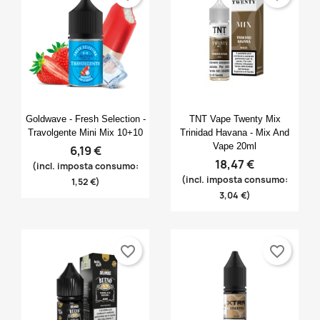
Anteprima
Anteprima


Goldwave - Fresh Selection -
TNT Vape Twenty Mix
Travolgente Mini Mix 10+10
Trinidad Havana - Mix And
Vape 20ml
6,19 €
18,47 €
(incl. imposta consumo:
(incl. imposta consumo:
1,52 €)
3,04 €)
favorite_border
favorite_border