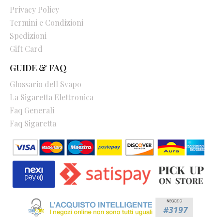
Privacy Policy
Termini e Condizioni
Spedizioni
Gift Card
GUIDE & FAQ
Glossario dell Svapo
La Sigaretta Elettronica
Faq Generali
Faq Sigaretta