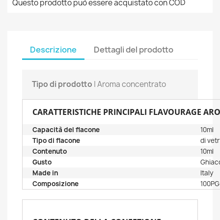
Questo prodotto può essere acquistato con COD
Descrizione
Dettagli del prodotto
Tipo di prodotto
| Aroma concentrato
CARATTERISTICHE PRINCIPALI FLAVOURAGE AR
Capacità del flacone
10ml
Tipo di flacone
di vet
Contenuto
10ml
Gusto
Ghiac
Made in
Italy
Composizione
100PG