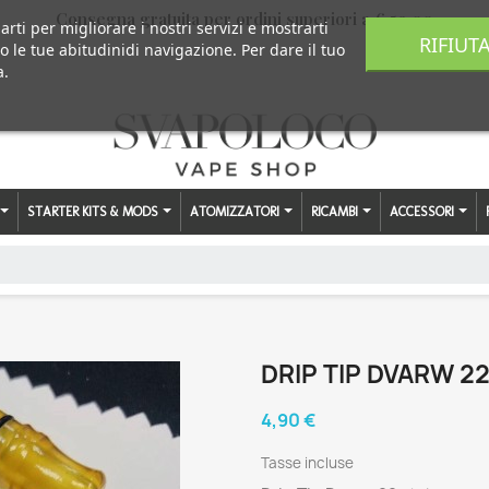
Consegna gratuita per ordini superiori a € 59,00
arti per migliorare i nostri servizi e mostrarti
RIFIUT
o le tue abitudinidi navigazione. Per dare il tuo
a.
STARTER KITS & MODS
ATOMIZZATORI
RICAMBI
ACCESSORI
DRIP TIP DVARW 2
4,90 €
Tasse incluse