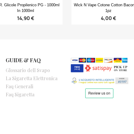
Anteprima
Anteprima


. Glicole Propilenico PG - 1000ml
Wick N Vape Cotone Cotton Bacon
In 1000ml
1pz
14,90 €
4,00 €
GUIDE & FAQ
Glossario dell Svapo
La Sigaretta Elettronica
Faq Generali
Faq Sigaretta