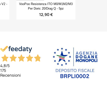
Anteprima

 V2 -
VooPoo Resistenza ITO M0/M1M2/M3
Per Doric 20/Drag Q - 5pz
12,90 €
4,8
/5
175
Recensioni