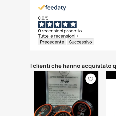
C
A
0,0
/5
No
Dev
A
dei
0
recensioni prodotto
Tutte le recensioni >
add_circle_outline
Precedente
Successivo
I clienti che hanno acquistat
favorite_border