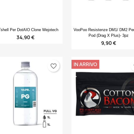
Anteprima
Anteprima


shell Per DotAIO Clone Wejotech
VooPoo Resistenze DM1/ DM2 Pe
Pod (Drag X Plus)- 3pz
34,90 €
9,90 €
IN ARRIVO
favorite_border
fa