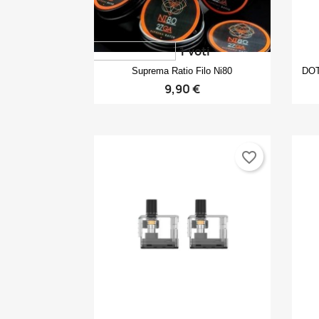
1
voti
Anteprima

Suprema Ratio Filo Ni80
DOT
9,90 €
favorite_border