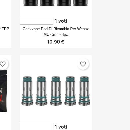
1
voti
Anteprima

r TPP
Geekvape Pod Di Ricambio Per Wenax
M1 - 2ml - 4pz
10,90 €
vorite_border
favorite_border
1
voti