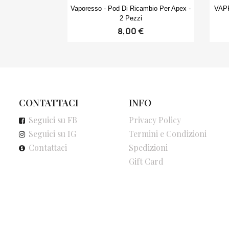
Anteprima

Vaporesso - Pod Di Ricambio Per Apex -
VAPR
2 Pezzi
8,00 €
CONTATTACI
INFO
Seguici su FB
Privacy Policy
Seguici su IG
Termini e Condizioni
Contattaci
Spedizioni
Gift Card