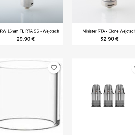
Anteprima
Anteprima


RW 16mm FL RTA SS - Wejotech
Minister RTA - Clone Wejotec
29,90 €
32,90 €
favorite_border
fa