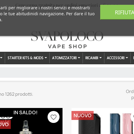
Consegna gratuita per ordini superiori a € 59,00
arti per migliorare i nostri servizi e mostrarti
RIFIUT
o le tue abitudinidi navigazione. Per dare il tuo
a.
STARTER KITS & MODS
ATOMIZZATORI
RICAMBI
ACCESSORI
Ord
no 1262 prodotti.
p
IN SALDO!
NUOVO
favorite_border
fa
OVO