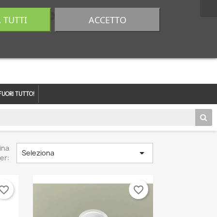
A TUTTI
ACCETTO
0,00 €
Accedi
FUORI TUTTO!
ina

Seleziona
er:
vorite_border
favorite_border