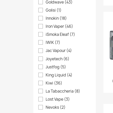
Goldwave
(43)
Golisi
(1)
Innokin
(18)
Iron Vaper
(46)
iSmoka Eleaf
(7)
IWIK
(7)
Jac Vapour
(4)
Joyetech
(6)
Justfog
(5)
King Liquid
(4)
Kiwi
(36)
C
A
(
La Tabaccheria
(8)
Lost Vape
(3)
No
Dev
A
((
Nevoks
(2)
dei