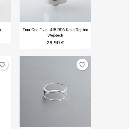
Anteprima

h
Four One Five - 415 RDA Kaze Replica
Wejotech
29,90 €
vorite_border
favorite_border