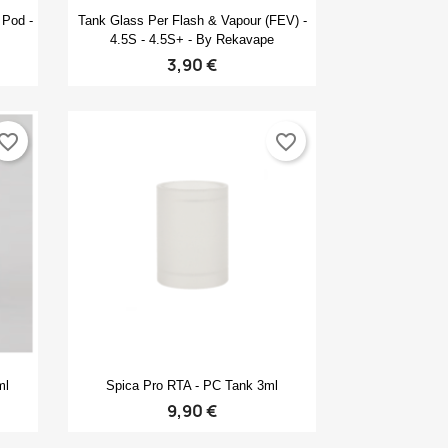
Anteprima

Pod -
Tank Glass Per Flash & Vapour (FEV) -
4.5S - 4.5S+ - By Rekavape
3,90 €
vorite_border
favorite_border
Anteprima

ml
Spica Pro RTA - PC Tank 3ml
9,90 €