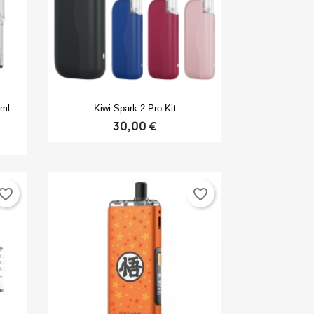
Anteprima

ml -
Kiwi Spark 2 Pro Kit
30,00 €
vorite_border
favorite_border