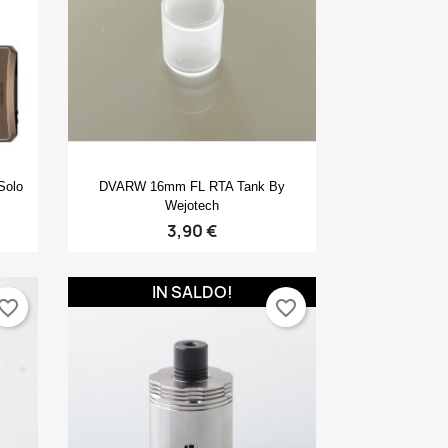
Anteprima

Solo
DVARW 16mm FL RTA Tank By
Wejotech
3,90 €
IN SALDO!
vorite_border
favorite_border