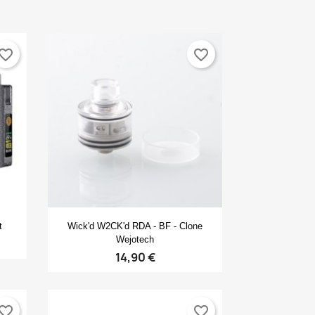
vorite_border
favorite_border
Anteprima

t
Wick'd W2CK'd RDA - BF - Clone
×
×
Wejotech
×
14,90 €
×
vorite_border
favorite_border