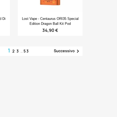
Anteprima

d Di
Lost Vape - Centaurus ORI35 Special
Edition Dragon Ball Kit Pod
34,90 €
1

Successivo
2
3
…
53