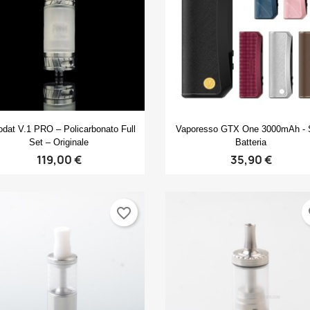
Anteprima
Anteprima


dat V.1 PRO – Policarbonato Full
Vaporesso GTX One 3000mAh - 
Set – Originale
Batteria
119,00 €
35,90 €
favorite_border
fa