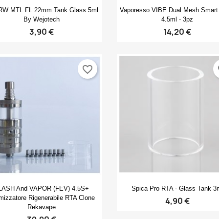
Anteprima
Anteprima


W MTL FL 22mm Tank Glass 5ml
Vaporesso VIBE Dual Mesh Smart 
By Wejotech
4.5ml - 3pz
3,90 €
14,20 €
favorite_border
fa
Anteprima
Anteprima


LASH And VAPOR (FEV) 4.5S+
Spica Pro RTA - Glass Tank 3
mizzatore Rigenerabile RTA Clone
4,90 €
Rekavape