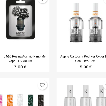
Create new list
((cancelText))
((modalDeleteText))
Annulla
Accedi
Annulla
Crea lista dei desideri
Anteprima
Anteprima


p Tip 510 Resina Acciaio Pimp My
Aspire Cartuccia Pod Per Cyber
Vape - PVM0059
Con Filtro - 2ml
3,00 €
5,90 €
favorite_border
fa