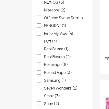
NEX-OS
(5)
add_circle_outline
Nitecore
(2)
Officine Svapo Driptip
(27)
PENODAT
(1)
Pimp My Vipe
(4)
Puff
(4)
Real Farma
(1)
Real Flavors
(2)
Dri
Rekavape
(9)
Reload Vape
(3)
Samsung
(1)
Seven Wonders
(2)
Smok
(3)
Sony
(2)