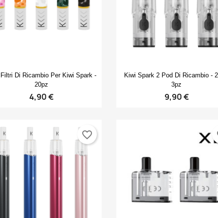
Anteprima
Anteprima


 Filtri Di Ricambio Per Kiwi Spark -
Kiwi Spark 2 Pod Di Ricambio - 2
20pz
3pz
4,90 €
9,90 €
favorite_border
fa