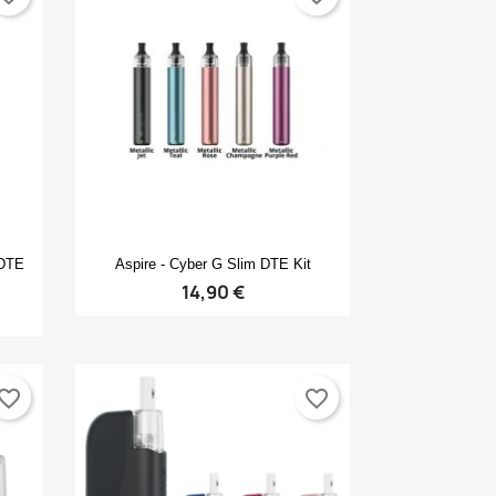
Anteprima

 DTE
Aspire - Cyber G Slim DTE Kit
14,90 €
vorite_border
favorite_border