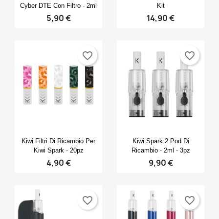
Cyber DTE Con Filtro - 2ml
Kit
5,90 €
14,90 €
favorite_border
favorite_border
Anteprima
Anteprima


Kiwi Filtri Di Ricambio Per
Kiwi Spark 2 Pod Di
Kiwi Spark - 20pz
Ricambio - 2ml - 3pz
4,90 €
9,90 €
favorite_border
favorite_border