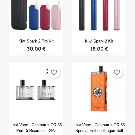
Anteprima
Anteprima


Kiwi Spark 2 Pro Kit
Kiwi Spark 2 Kit
30,00 €
18,00 €
favorite_border
favorite_border
Anteprima
Anteprima


Lost Vape - Centaurus ORI35
Lost Vape - Centaurus ORI35
Pod Di Ricambio - 2Pz
Special Edition Dragon Ball