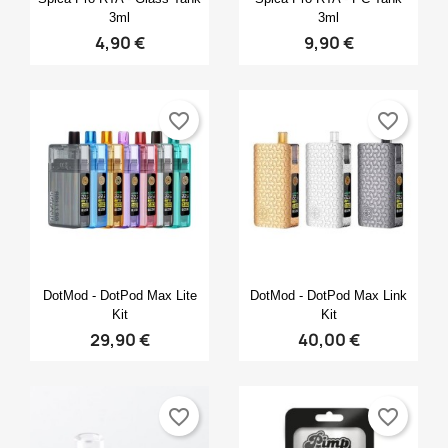
3ml
3ml
4,90 €
9,90 €
favorite_border
favorite_border
Anteprima
Anteprima


DotMod - DotPod Max Lite
DotMod - DotPod Max Link
Kit
Kit
29,90 €
40,00 €
favorite_border
favorite_border