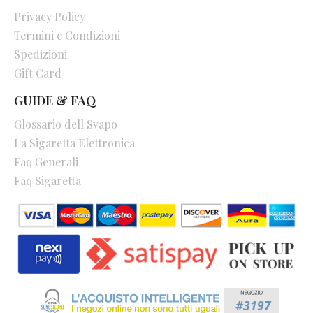
Privacy Policy
Termini e Condizioni
Spedizioni
Gift Card
GUIDE & FAQ
Glossario dell Svapo
La Sigaretta Elettronica
Faq Generali
Faq Sigaretta