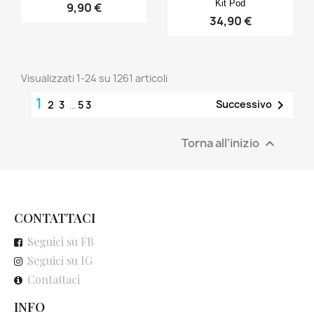
Kit Pod
9,90 €
34,90 €
Visualizzati 1-24 su 1261 articoli
1

Successivo
2
3
…
53
Torna all'inizio

CONTATTACI
Seguici su FB
Seguici su IG
Contattaci
INFO