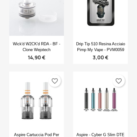
×
×
×
Crea lista dei desideri
((modalTitle))
Accedi
×
((confirmMessage))
Nome lista dei desideri
Devi avere effettuato l'accesso per salvare dei
Aggiungi alla lista dei desideri
prodotti nella tua lista dei desideri.
Anteprima
Anteprima


Wick'd W2CK'd RDA - BF -
Drip Tip 510 Resina Acciaio
Create new list
add_circle_outline
Clone Wejotech
Pimp My Vape - PVM0059
((cancelText))
14,90 €
3,00 €
Annulla
Accedi
((modalDeleteText))
Annulla
Crea lista dei desideri
favorite_border
favorite_border
Anteprima
Anteprima


Aspire Cartuccia Pod Per
Aspire - Cyber G Slim DTE