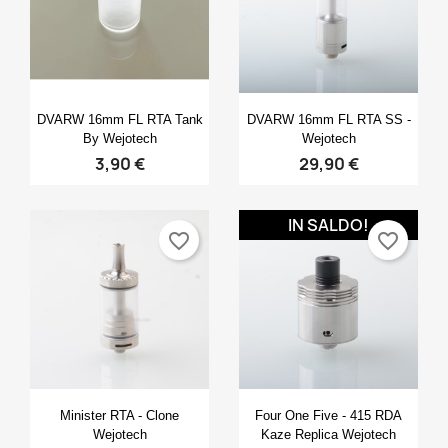
Anteprima
Anteprima


DVARW 16mm FL RTA Tank
DVARW 16mm FL RTA SS -
By Wejotech
Wejotech
3,90 €
29,90 €
IN SALDO!
favorite_border
favorite_border
Anteprima
Anteprima


Minister RTA - Clone
Four One Five - 415 RDA
Wejotech
Kaze Replica Wejotech