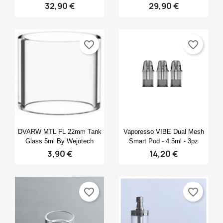
32,90 €
29,90 €
favorite_border
favorite_border
Anteprima
Anteprima


DVARW MTL FL 22mm Tank
Vaporesso VIBE Dual Mesh
Glass 5ml By Wejotech
Smart Pod - 4.5ml - 3pz
3,90 €
14,20 €
favorite_border
favorite_border