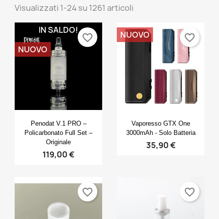
Visualizzati 1-24 su 1261 articoli
IN SALDO!
NUOVO
favorite_border
favorite_border
NUOVO
Anteprima
Anteprima


Penodat V.1 PRO –
Vaporesso GTX One
Policarbonato Full Set –
3000mAh - Solo Batteria
Originale
35,90 €
119,00 €
favorite_border
favorite_border