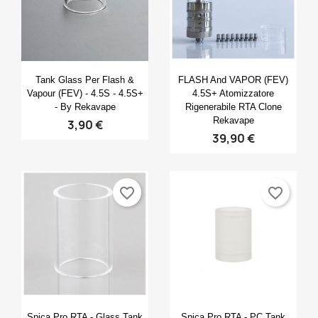
Anteprima
Anteprima


Tank Glass Per Flash &
FLASH And VAPOR (FEV)
Vapour (FEV) - 4.5S - 4.5S+
4.5S+ Atomizzatore
- By Rekavape
Rigenerabile RTA Clone
Rekavape
3,90 €
39,90 €
favorite_border
favorite_border
Anteprima
Anteprima


Spica Pro RTA - Glass Tank
Spica Pro RTA - PC Tank